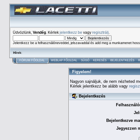
Üdvözlünk,
Vendég
. Kérlek
jelentkezz be
vagy
regisztrálj
.
Jelentkezz be a felhasználóneveddel, jelszavaddal és add meg a munkamenet hoss
Hírek
:
FÓRUM FŐOLDAL
WEBLAP FŐOLDAL
SÚGÓ
KERESÉS
BEJELENTKEZÉS
R
Figyelem!
Nagyon sajnáljuk, de nem nézheted meg
Kérlek jelentkezz be alább vagy
regisz
Bejelentkezés
Felhasználó
Jel
Bejelentkezve ma
Jegyezzen 