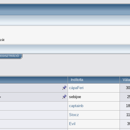
zát
EGISZTRÁCIÓ
Indította
Vála
cápaFeri
30
sebijoe
2
»
captainb
18
Stocz
11
Evil
3