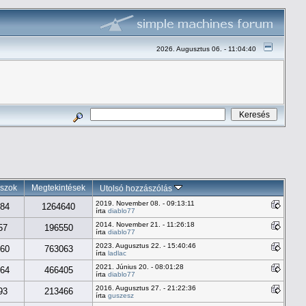
2026. Augusztus 06. - 11:04:40
szok
Megtekintések
Utolsó hozzászólás
2019. November 08. - 09:13:11
84
1264640
írta
diablo77
2014. November 21. - 11:26:18
57
196550
írta
diablo77
2023. Augusztus 22. - 15:40:46
60
763063
írta
ladlac
2021. Június 20. - 08:01:28
64
466405
írta
diablo77
2016. Augusztus 27. - 21:22:36
93
213466
írta
guszesz