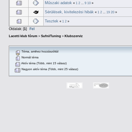
Műszaki adatok
«
1
2
...
9
10
»
Sérülések, kivitelezési hibák
«
1
2
...
19
20
»
Tesztek
«
1
2
»
Oldalak: [
1
]
Fel
Lacetti klub fórum
>
Sufni/Tuning
>
Klubszerviz
Téma, amihez hozzászóltál
Normál téma
Aktív téma (Több, mint 15 válasz)
Nagyon aktív téma (Több, mint 25 válasz)