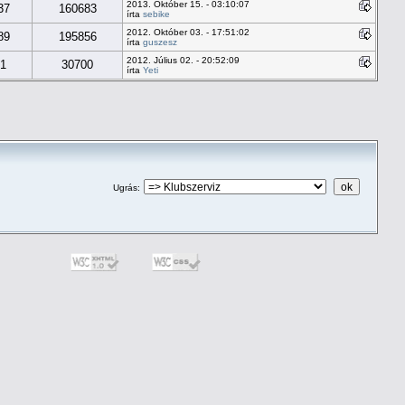
2013. Október 15. - 03:10:07
37
160683
írta
sebike
2012. Október 03. - 17:51:02
89
195856
írta
guszesz
2012. Július 02. - 20:52:09
1
30700
írta
Yeti
Ugrás
: