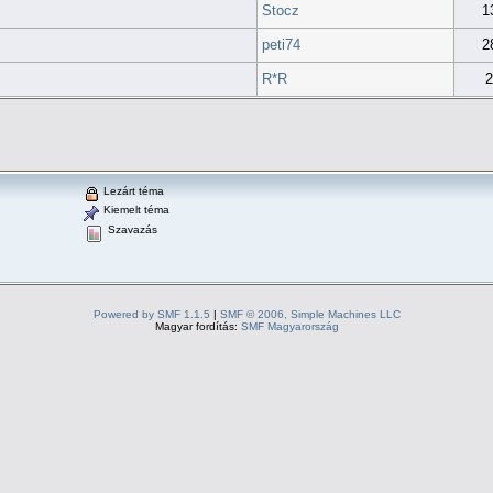
Stocz
1
peti74
2
R*R
2
Lezárt téma
Kiemelt téma
Szavazás
Powered by SMF 1.1.5
|
SMF © 2006, Simple Machines LLC
Magyar fordítás:
SMF Magyarország