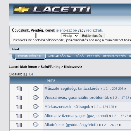
Üdvözlünk,
Vendég
. Kérlek
jelentkezz be
vagy
regisztrálj
.
Jelentkezz be a felhasználóneveddel, jelszavaddal és add meg a munkamenet hoss
Hírek
:
FÓRUM FŐOLDAL
WEBLAP FŐOLDAL
SÚGÓ
KERESÉS
BEJELENTKEZÉS
R
Lacetti klub fórum
>
Sufni/Tuning
>
Klubszerviz
Oldalak: [
1
]
Le
Téma
Műszaki segítség, tanácskérés
«
1
2
...
205
206
»
Visszahivás, garanciális problémák
«
1
2
...
17
18
Márkaszervizek, költségek
«
1
2
...
124
125
»
Alternatív üzemanyagok (gáz, etanol)
«
1
2
...
77
78
»
Alkatrészek (gyári/utángyártott)
«
1
2
...
26
27
»