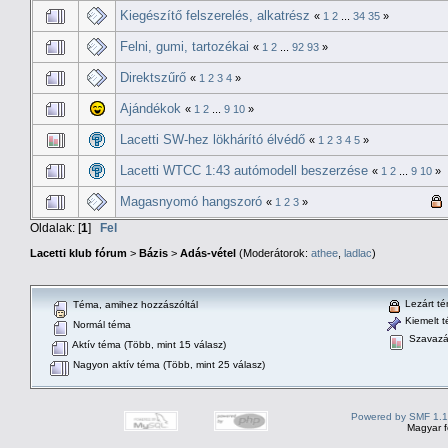
Kiegészítő felszerelés, alkatrész
«
1
2
...
34
35
»
Felni, gumi, tartozékai
«
1
2
...
92
93
»
Direktszűrő
«
1
2
3
4
»
Ajándékok
«
1
2
...
9
10
»
Lacetti SW-hez lökhárító élvédő
«
1
2
3
4
5
»
Lacetti WTCC 1:43 autómodell beszerzése
«
1
2
...
9
10
»
Magasnyomó hangszoró
«
1
2
3
»
Oldalak: [
1
]
Fel
Lacetti klub fórum
>
Bázis
>
Adás-vétel
(Moderátorok:
athee
,
ladlac
)
Lezárt t
Téma, amihez hozzászóltál
Kiemelt 
Normál téma
Szavazá
Aktív téma (Több, mint 15 válasz)
Nagyon aktív téma (Több, mint 25 válasz)
Powered by SMF 1.1
Magyar f