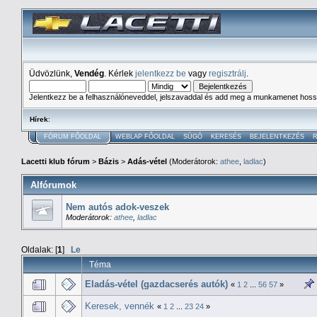
Üdvözlünk,
Vendég
. Kérlek
jelentkezz be
vagy
regisztrálj
.
Jelentkezz be a felhasználóneveddel, jelszavaddal és add meg a munkamenet hoss
Hírek
:
FÓRUM FŐOLDAL
WEBLAP FŐOLDAL
SÚGÓ
KERESÉS
BEJELENTKEZÉS
R
Lacetti klub fórum
>
Bázis
>
Adás-vétel
(Moderátorok:
athee
,
ladlac
)
Alfórumok
Nem autós adok-veszek
Moderátorok:
athee
,
ladlac
Oldalak: [
1
]
Le
Téma
Eladás-vétel (gazdacserés autók)
«
1
2
...
56
57
»
Keresek, vennék
«
1
2
...
23
24
»