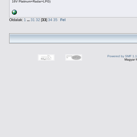
16V Platinum+Radar+LPG)
Oldalak:
1
...
31
32
[
33
]
34
35
Fel
Powered by SMF 1.1
Magyar f