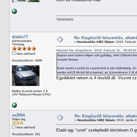
70/4334431
diablo77
Re: Kiegészítő felszerelés, alkatr
Adminisztrátor
«
Hozzászólás #481 Dátum:
2016. Február 
Törzstag
Idézetet írta: Krupcheck - 2016. Február 12. - 08:44:03
Nem elérhető
Sajnos nem tudom milyen volt gyárilag, mert 140ezer km-r
ennyire fényes.
Hozzászólások: 3888
Ezek szerint Lacetti és Lacetti közt is van különbség, én
varrás volt (3 db-ból áll a karima), az új kormányon 2 (4 d
Egyébként nekem is 4 részből áll. Viszont sz
Malibu (Lacetti sedan 1.6
16V Platinum+Radar+LPG)
sx2004
Re: Kiegészítő felszerelés, alkatr
Teljes tag
«
Hozzászólás #482 Dátum:
2016. április 2
Nem elérhető
Eladó egy "szett" szelepfedél tömítésem O g
Hozzászólások: 281