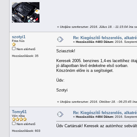
«
Utoljára szerkesztve: 2016. Július 18. - 11:15:04 írta 
szotyi1
Re: Kiegészítő felszerelés, alkatr
Friss hús
«
Hozzászólás #483 Dátum:
2016. Szeptemb
Nem elérhető
Sziasztok!
Hozzászólások: 35
Keresek 2005. benzines 1,4-es lacettihez öta
jó állapotban lévő érdekelne első sorban.
Köszönöm előre is a segítséget.
Üdv:
Szotyi
«
Utoljára szerkesztve: 2016. Október 18. - 06:25:45 írta
Tomy61
Re: Kiegészítő felszerelés, alkatr
Vén róka
«
Hozzászólás #484 Dátum:
2016. Szeptemb
Nem elérhető
Üdv Cartársak! Keresek az autómhoz sebváltók
Hozzászólások: 603