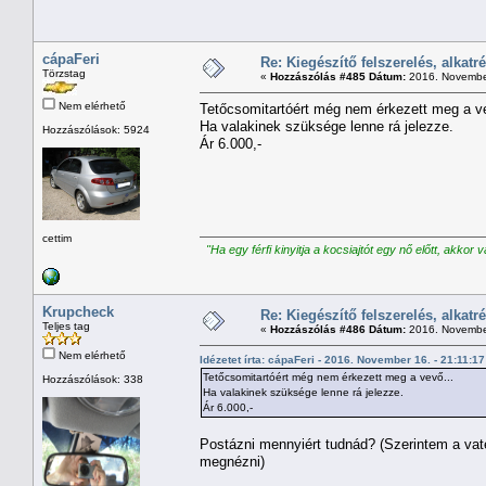
cápaFeri
Re: Kiegészítő felszerelés, alkatr
Törzstag
«
Hozzászólás #485 Dátum:
2016. November
Nem elérhető
Tetőcsomitartóért még nem érkezett meg a ve
Ha valakinek szüksége lenne rá jelezze.
Hozzászólások: 5924
Ár 6.000,-
cettim
"Ha egy férfi kinyitja a kocsiajtót egy nő előtt, akkor 
Krupcheck
Re: Kiegészítő felszerelés, alkatr
Teljes tag
«
Hozzászólás #486 Dátum:
2016. November
Nem elérhető
Idézetet írta: cápaFeri - 2016. November 16. - 21:11:17
Tetőcsomitartóért még nem érkezett meg a vevő...
Hozzászólások: 338
Ha valakinek szüksége lenne rá jelezze.
Ár 6.000,-
Postázni mennyiért tudnád? (Szerintem a vat
megnézni)