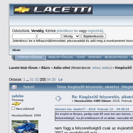
Üdvözlünk,
Vendég
. Kérlek
jelentkezz be
vagy
regisztrálj
.
Jelentkezz be a felhasználóneveddel, jelszavaddal és add meg a munkamenet hoss
Hírek
:
FÓRUM FŐOLDAL
WEBLAP FŐOLDAL
SÚGÓ
KERESÉS
BEJELENTKEZÉS
R
Lacetti klub fórum
>
Bázis
>
Adás-vétel
(Moderátorok:
athee
,
ladlac
) >
Kiegészítő 
Oldalak:
1
...
31
32
[
33
]
34
35
Le
Szerző
Téma: Kiegészítő felszerelés, alkatrész (Megt
sebike
Re: Kiegészítő felszerelés, alkatr
Törzstag
«
Hozzászólás #480 Dátum:
2016. Február 
Nem elérhető
Idézetet írta: diablo77 - 2016. Február 12. - 09:48:24
Az enyém is fényes, pedig csak 85 ezer km van benne, v
Hozzászólások: 2069
felszereltségű, ha jól emlékszem (4 el ablak, manuális kl
nem függ a felszereltségtől csak az évjárattól
2007-es modellévtől más