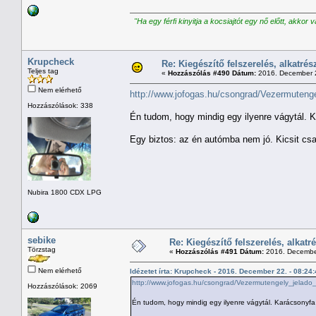
"Ha egy férfi kinyitja a kocsiajtót egy nő előtt, akkor 
Krupcheck
Re: Kiegészítő felszerelés, alkatrés
Teljes tag
«
Hozzászólás #490 Dátum:
2016. December 2
Nem elérhető
http://www.jofogas.hu/csongrad/Vezermute
Hozzászólások: 338
Én tudom, hogy mindig egy ilyenre vágytál. 
Egy biztos: az én autómba nem jó. Kicsit csal
Nubira 1800 CDX LPG
sebike
Re: Kiegészítő felszerelés, alkatr
Törzstag
«
Hozzászólás #491 Dátum:
2016. December
Nem elérhető
Idézetet írta: Krupcheck - 2016. December 22. - 08:24
http://www.jofogas.hu/csongrad/Vezermutengely_jel
Hozzászólások: 2069
Én tudom, hogy mindig egy ilyenre vágytál. Karácsonyfa