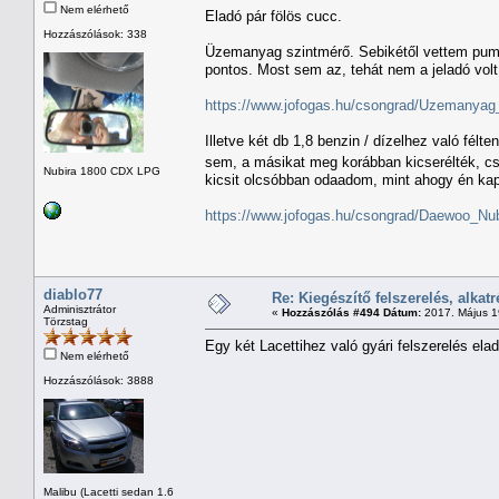
Nem elérhető
Eladó pár fölös cucc.
Hozzászólások: 338
Üzemanyag szintmérő. Sebikétől vettem pumpá
pontos. Most sem az, tehát nem a jeladó volt 
https://www.jofogas.hu/csongrad/Uzemanyag
Illetve két db 1,8 benzin / dízelhez való fé
sem, a másikat meg korábban kicserélték, c
Nubira 1800 CDX LPG
kicsit olcsóbban odaadom, mint ahogy én ka
https://www.jofogas.hu/csongrad/Daewoo_Nu
diablo77
Re: Kiegészítő felszerelés, alkatr
Adminisztrátor
«
Hozzászólás #494 Dátum:
2017. Május 19
Törzstag
Egy két Lacettihez való gyári felszerelés 
Nem elérhető
Hozzászólások: 3888
Malibu (Lacetti sedan 1.6