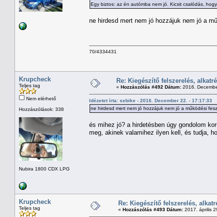
Egy biztos: az én autómba nem jó. Kicsit csalódás, hogy e
ne hirdesd mert nem jó hozzájuk nem jó a mű
70/4334431
Krupcheck
Re: Kiegészítő felszerelés, alkatr
Teljes tag
«
Hozzászólás #492 Dátum:
2016. December
Nem elérhető
Idézetet írta: sebike - 2016. December 22. - 17:17:33
ne hirdesd mert nem jó hozzájuk nem jó a működési fes
Hozzászólások: 338
és mihez jó? a hirdetésben úgy gondolom korr
meg, akinek valamihez ilyen kell, és tudja, ho
Nubira 1800 CDX LPG
Krupcheck
Re: Kiegészítő felszerelés, alkatr
Teljes tag
«
Hozzászólás #493 Dátum:
2017. április 2