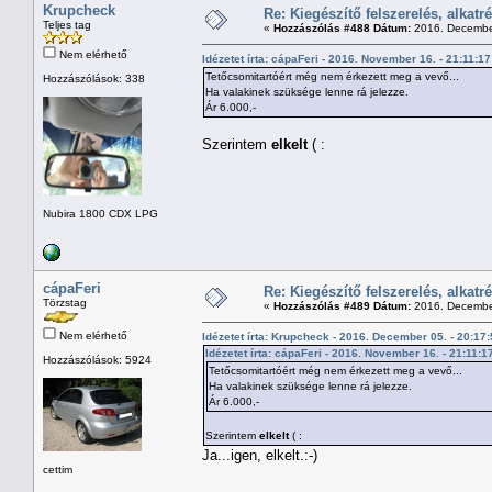
Krupcheck
Re: Kiegészítő felszerelés, alkatr
Teljes tag
«
Hozzászólás #488 Dátum:
2016. December
Nem elérhető
Idézetet írta: cápaFeri - 2016. November 16. - 21:11:17
Tetőcsomitartóért még nem érkezett meg a vevő...
Hozzászólások: 338
Ha valakinek szüksége lenne rá jelezze.
Ár 6.000,-
Szerintem
elkelt
( :
Nubira 1800 CDX LPG
cápaFeri
Re: Kiegészítő felszerelés, alkatr
Törzstag
«
Hozzászólás #489 Dátum:
2016. December
Nem elérhető
Idézetet írta: Krupcheck - 2016. December 05. - 20:17
Idézetet írta: cápaFeri - 2016. November 16. - 21:11:1
Hozzászólások: 5924
Tetőcsomitartóért még nem érkezett meg a vevő...
Ha valakinek szüksége lenne rá jelezze.
Ár 6.000,-
Szerintem
elkelt
( :
Ja...igen, elkelt.:-)
cettim