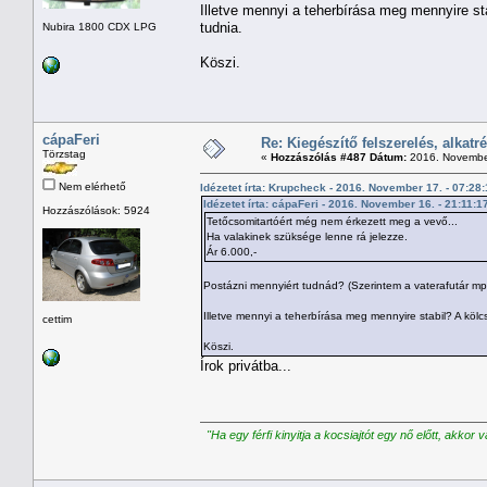
Illetve mennyi a teherbírása meg mennyire sta
tudnia.
Nubira 1800 CDX LPG
Köszi.
cápaFeri
Re: Kiegészítő felszerelés, alkatr
Törzstag
«
Hozzászólás #487 Dátum:
2016. November
Nem elérhető
Idézetet írta: Krupcheck - 2016. November 17. - 07:28
Idézetet írta: cápaFeri - 2016. November 16. - 21:11:1
Hozzászólások: 5924
Tetőcsomitartóért még nem érkezett meg a vevő...
Ha valakinek szüksége lenne rá jelezze.
Ár 6.000,-
Postázni mennyiért tudnád? (Szerintem a vaterafutár m
Illetve mennyi a teherbírása meg mennyire stabil? A kölc
cettim
Köszi.
Írok privátba...
"Ha egy férfi kinyitja a kocsiajtót egy nő előtt, akkor 