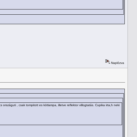
Naplózva
száguti , csak tompitott es kötlampa, illetve reflektor villogtatás. Cupika irta,h neki