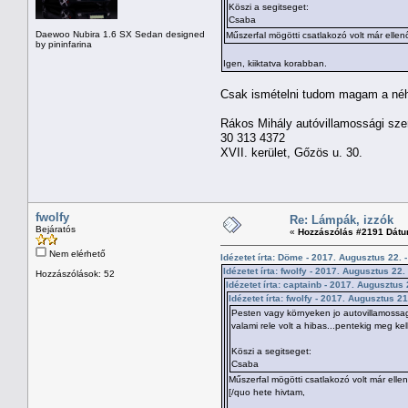
Köszi a segitseget:
Csaba
Daewoo Nubira 1.6 SX Sedan designed
Műszerfal mögötti csatlakozó volt már ellenő
by pininfarina
Igen, kiiktatva korabban.
Csak ismételni tudom magam a néhá
Rákos Mihály autóvillamossági sze
30 313 4372
XVII. kerület, Gőzös u. 30.
fwolfy
Re: Lámpák, izzók
Bejáratós
«
Hozzászólás #2191 Dátu
Nem elérhető
Idézetet írta: Döme - 2017. Augusztus 22. 
Idézetet írta: fwolfy - 2017. Augusztus 22.
Hozzászólások: 52
Idézetet írta: captainb - 2017. Augusztus 
Idézetet írta: fwolfy - 2017. Augusztus 21
Pesten vagy környeken jo autovillamossagi s
valami rele volt a hibas...pentekig meg k
Köszi a segitseget:
Csaba
Műszerfal mögötti csatlakozó volt már ellenő
[/quo hete hivtam,