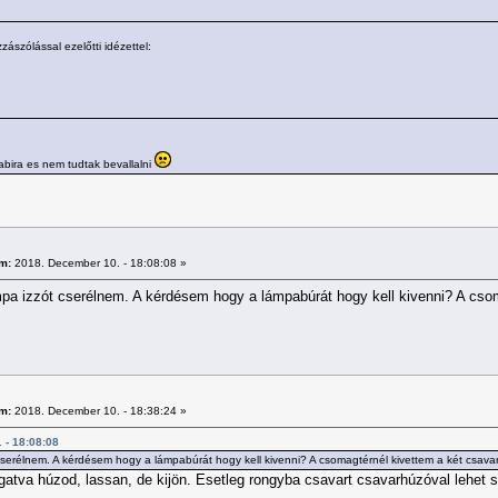
szólással ezelőtti idézettel:
abira es nem tudtak bevallalni
m:
2018. December 10. - 18:08:08 »
mpa izzót cserélnem. A kérdésem hogy a lámpabúrát hogy kell kivenni? A cso
m:
2018. December 10. - 18:38:24 »
. - 18:08:08
t cserélnem. A kérdésem hogy a lámpabúrát hogy kell kivenni? A csomagtérnél kivettem a két csav
atva húzod, lassan, de kijön. Esetleg rongyba csavart csavarhúzóval lehet se