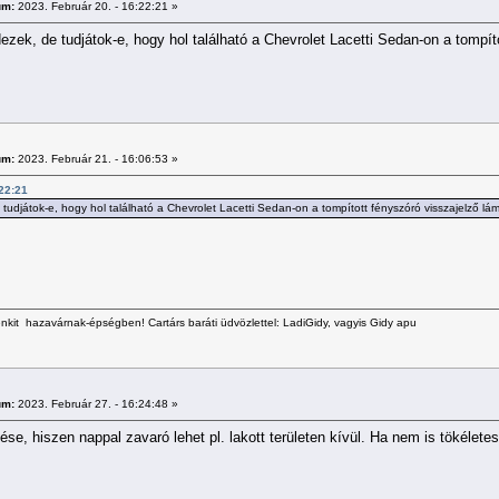
um:
2023. Február 20. - 16:22:21 »
ezek, de tudjátok-e, hogy hol található a Chevrolet Lacetti Sedan-on a tompít
um:
2023. Február 21. - 16:06:53 »
:22:21
tudjátok-e, hogy hol található a Chevrolet Lacetti Sedan-on a tompított fényszóró visszajelző lám
kit hazavárnak-épségben! Cartárs baráti üdvözlettel: LadiGidy, vagyis Gidy apu
um:
2023. Február 27. - 16:24:48 »
zése, hiszen nappal zavaró lehet pl. lakott területen kívül. Ha nem is tökélet