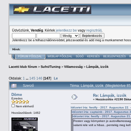
Üdvözlünk,
Vendég
. Kérlek
jelentkezz be
vagy
regisztrálj
.
Jelentkezz be a felhasználóneveddel, jelszavaddal és add meg a munkamenet hoss
Hírek
:
FÓRUM FŐOLDAL
WEBLAP FŐOLDAL
SÚGÓ
KERESÉS
BEJELENTKEZÉS
R
Lacetti klub fórum
>
Sufni/Tuning
>
Villamosság
>
Lámpák, izzók
Oldalak:
1
...
145
146
[
147
]
Le
Szerző
Téma: Lámpák, izzók (Megtekintve 8
Döme
Re: Lámpák, izzók
Ezredes
«
Hozzászólás #2190 Dátu
Nem elérhető
Idézetet írta: fwolfy - 2017. Augusztus 22. 
Idézetet írta: captainb - 2017. Augusztus 2
Hozzászólások: 1462
Idézetet írta: fwolfy - 2017. Augusztus 21.
Pesten vagy környeken jo autovillamossagi s
valami rele volt a hibas...pentekig meg k