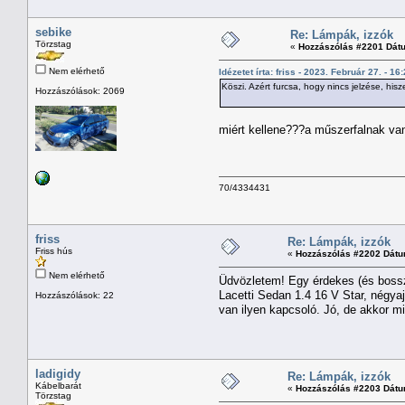
sebike
Re: Lámpák, izzók
Törzstag
«
Hozzászólás #2201 Dát
Nem elérhető
Idézetet írta: friss - 2023. Február 27. - 16
Köszi. Azért furcsa, hogy nincs jelzése, hisz
Hozzászólások: 2069
miért kellene???a műszerfalnak van 
70/4334431
friss
Re: Lámpák, izzók
Friss hús
«
Hozzászólás #2202 Dátu
Nem elérhető
Üdvözletem! Egy érdekes (és bossz
Lacetti Sedan 1.4 16 V Star, négya
Hozzászólások: 22
van ilyen kapcsoló. Jó, de akkor 
ladigidy
Re: Lámpák, izzók
Kábelbarát
«
Hozzászólás #2203 Dátu
Törzstag