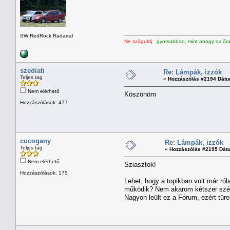
SW RedRock Radarral
Ne száguldj
gyorsabban, mint ahogy az őran
szediati
Re: Lámpák, izzók
Teljes tag
«
Hozzászólás #2194 Dátu
Nem elérhető
Köszönöm
Hozzászólások: 477
cucogany
Re: Lámpák, izzók
Teljes tag
«
Hozzászólás #2195 Dát
Nem elérhető
Sziasztok!
Hozzászólások: 175
Lehet, hogy a topikban volt már ró
működik? Nem akarom kétszer széts
Nagyon leült ez a Fórum, ezért tür