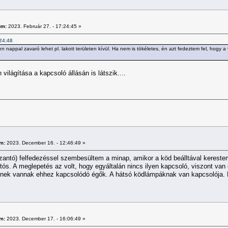
um:
2023. Február 27. - 17:24:45 »
:24:48
en nappal zavaró lehet pl. lakott területen kívül. Ha nem is tökéletes, én azt fedeztem fel, hogy a
világítása a kapcsoló állásán is látszik....
m:
2023. December 16. - 12:46:49 »
antó) felfedezéssel szembesültem a minap, amikor a köd beálltával kerestem
jtós. A meglepetés az volt, hogy egyáltalán nincs ilyen kapcsoló, viszont va
minek vannak ehhez kapcsolódó égők. A hátsó ködlámpáknak van kapcsolója. K
m:
2023. December 17. - 16:06:49 »