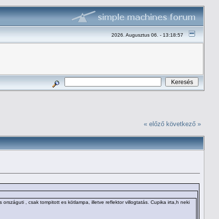
2026. Augusztus 06. - 13:18:57
« előző
következő »
száguti , csak tompitott es kötlampa, illetve reflektor villogtatás. Cupika irta,h neki