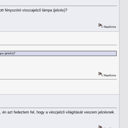
ott fényszóró visszajelző lámpa (jelzés)?
Naplózva
pa (jelzés)?
Naplózva
es, én azt fedeztem fel, hogy a vészjelző világítását veszem jelzésnek.