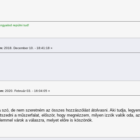
gyalod repülni tud!
m:
2018. December 10. - 18:41:18 »
um:
2020. Február 03. - 16:04:05 »
la szó, de nem szeretném az összes hozzászólást átolvasni. Aki tudja, legye
zedni a műszerfalat, először, hogy megnézzem, milyen izzók valók oda, az
elemmel várok a válaszra, melyet előre is köszönök.