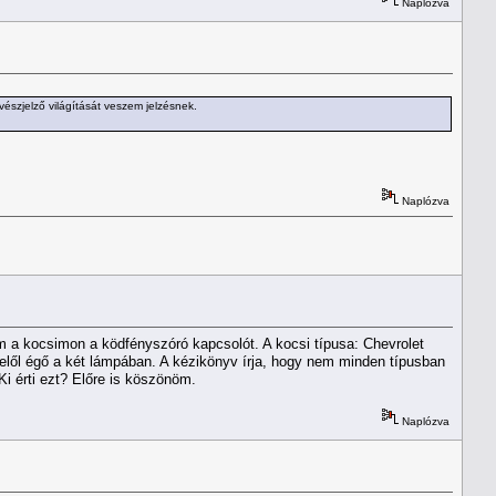
Naplózva
 vészjelző világítását veszem jelzésnek.
Naplózva
 a kocsimon a ködfényszóró kapcsolót. A kocsi típusa: Chevrolet
n elől égő a két lámpában. A kézikönyv írja, hogy nem minden típusban
i érti ezt? Előre is köszönöm.
Naplózva