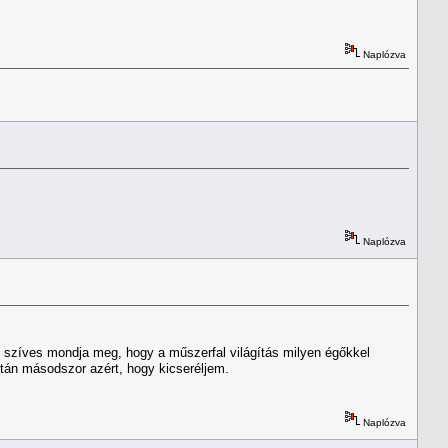
Naplózva
Naplózva
n szíves mondja meg, hogy a műszerfal világítás milyen égőkkel
tán másodszor azért, hogy kicseréljem.
Naplózva