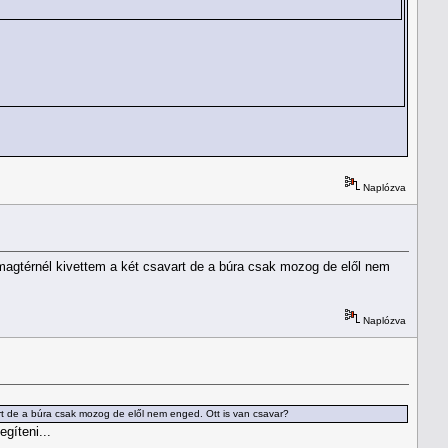
Naplózva
magtérnél kivettem a két csavart de a búra csak mozog de elől nem
Naplózva
art de a búra csak mozog de elől nem enged. Ott is van csavar?
gíteni...