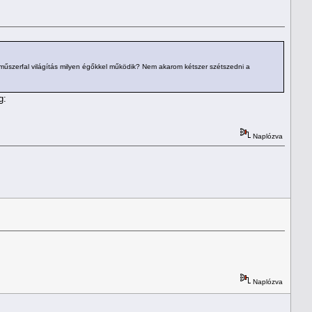
 műszerfal világítás milyen égőkkel működik? Nem akarom kétszer szétszedni a
g:
Naplózva
Naplózva