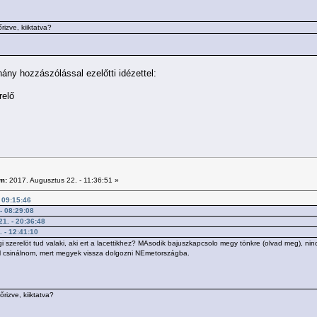
rizve, kiiktatva?
ny hozzászólással ezelőtti idézettel:
relő
m:
2017. Augusztus 22. - 11:36:51 »
- 09:15:46
 - 08:29:08
21. - 20:36:48
. - 12:41:10
zerelöt tud valaki, aki ert a lacettikhez? MAsodik bajuszkapcsolo megy tönkre (olvad meg), nincs or
ell csinálnom, mert megyek vissza dolgozni NEmetországba.
rizve, kiiktatva?