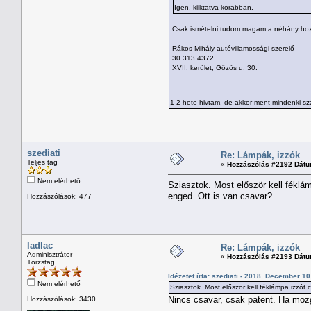
Igen, kiiktatva korabban.
Csak ismételni tudom magam a néhány hozzá
Rákos Mihály autóvillamossági szerelő
30 313 4372
XVII. kerület, Gőzös u. 30.
1-2 hete hivtam, de akkor ment mindenki sz
szediati
Re: Lámpák, izzók
Teljes tag
«
Hozzászólás #2192 Dátu
Nem elérhető
Sziasztok. Most először kell féklá
enged. Ott is van csavar?
Hozzászólások: 477
ladlac
Re: Lámpák, izzók
Adminisztrátor
«
Hozzászólás #2193 Dátu
Törzstag
Idézetet írta: szediati - 2018. December 10
Nem elérhető
Sziasztok. Most először kell féklámpa izzó
Nincs csavar, csak patent. Ha mozg
Hozzászólások: 3430