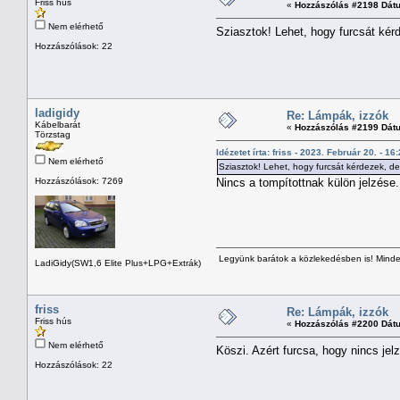
Friss hús
«
Hozzászólás #2198 Dát
Nem elérhető
Sziasztok! Lehet, hogy furcsát kérd
Hozzászólások: 22
ladigidy
Re: Lámpák, izzók
Kábelbarát
«
Hozzászólás #2199 Dát
Törzstag
Idézetet írta: friss - 2023. Február 20. - 16
Nem elérhető
Sziasztok! Lehet, hogy furcsát kérdezek, de 
Hozzászólások: 7269
Nincs a tompítottnak külön jelzése.
Legyünk barátok a közlekedésben is! Minden
LadiGidy(SW1,6 Elite Plus+LPG+Extrák)
friss
Re: Lámpák, izzók
Friss hús
«
Hozzászólás #2200 Dát
Nem elérhető
Köszi. Azért furcsa, hogy nincs jel
Hozzászólások: 22