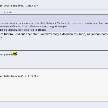
um:
2020. Február 05. - 17:53:47 »
 - 16:04:05
de nem szeretném az összes hozzászólást átolvasni. Aki tudja, legyen szíves mondja meg, hogy a
en izzók valók oda, aztán másodszor azért, hogy kicseréljem.
árok a válaszra, melyet előre is köszönök.
sem tudom, viszont szerintem kérdezd meg a daewoo fórumon, az jobban pörö
hp
tor generál
um:
2020. Február 05. - 19:45:22 »