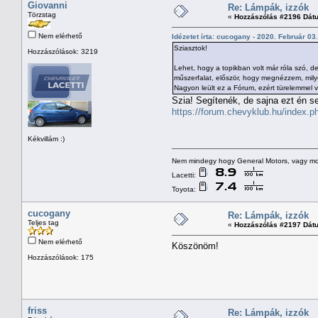
Giovanni
Re: Lámpák, izzók
Törzstag
«
Hozzászólás #2196 Dát
Nem elérhető
Idézetet írta: cucogany - 2020. Február 03.
Sziasztok!
Hozzászólások: 3219
Lehet, hogy a topikban volt már róla szó, 
műszerfalat, először, hogy megnézzem, mily
Nagyon leült ez a Fórum, ezért türelemmel v
Szia! Segítenék, de sajna ezt én 
https://forum.chevyklub.hu/index.p
Kékvillám :)
Nem mindegy hogy General Motors, vagy mo
Lacetti:
Toyota:
cucogany
Re: Lámpák, izzók
Teljes tag
«
Hozzászólás #2197 Dát
Nem elérhető
Köszönöm!
Hozzászólások: 175
friss
Re: Lámpák, izzók