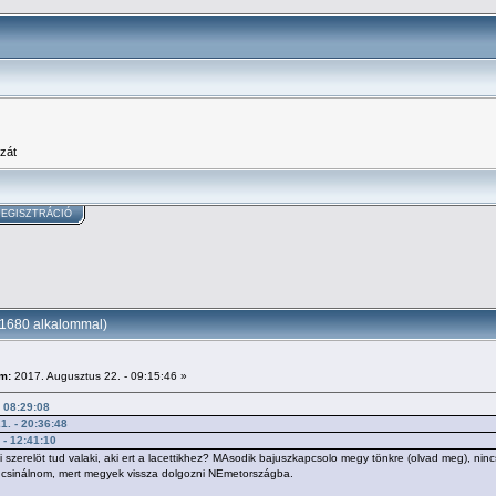
zát
EGISZTRÁCIÓ
51680 alkalommal)
m:
2017. Augusztus 22. - 09:15:46 »
- 08:29:08
1. - 20:36:48
 - 12:41:10
zerelöt tud valaki, aki ert a lacettikhez? MAsodik bajuszkapcsolo megy tönkre (olvad meg), nincs or
ell csinálnom, mert megyek vissza dolgozni NEmetországba.