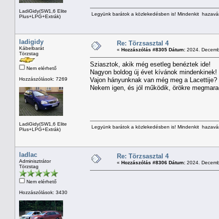
LadiGidy(SW1,6 Elite
Legyünk barátok a közlekedésben is! Mindenkit hazavárn
Plus+LPG+Extrák)
ladigidy
Re: Törzsasztal 4
Kábelbarát
«
Hozzászólás #8305 Dátum:
2024. Decembe
Törzstag
Sziasztok, akik még esetleg benéztek ide!
Nem elérhető
Nagyon boldog új évet kívánok mindenkinek!
Hozzászólások: 7269
Vajon hányunknak van még meg a Lacettije?
Nekem igen, és jól működik, örökre megmara
LadiGidy(SW1,6 Elite
Legyünk barátok a közlekedésben is! Mindenkit hazavárn
Plus+LPG+Extrák)
ladlac
Re: Törzsasztal 4
Adminisztrátor
«
Hozzászólás #8306 Dátum:
2024. Decembe
Törzstag
Nem elérhető
Hozzászólások: 3430