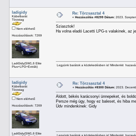
ladigidy
Re: Törzsasztal 4
Kábelbarát
«
Hozzászólás #8299 Dátum:
2023. Szeptem
Törzstag
Sziasztok!
Nem elérhető
Ha volna eladó Lacetti LPG-s valakinek, az j
Hozzászólások: 7269
LadiGidy(SW1,6 Elite
Legyünk barátok a közlekedésben is! Mindenkit hazavárn
Plus+LPG+Extrák)
ladigidy
Re: Törzsasztal 4
Kábelbarát
«
Hozzászólás #8300 Dátum:
2023. Decembe
Törzstag
Áldott, békés karácsonyi ünnepeket, és bold
Nem elérhető
Persze még úgy, hogy ez baleset, és hiba me
Hozzászólások: 7269
Üdv mindenkinek: Gidy
LadiGidy(SW1,6 Elite
Legyünk barátok a közlekedésben is! Mindenkit hazavárn