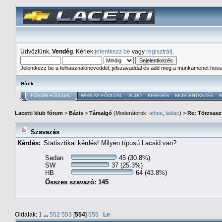
Üdvözlünk,
Vendég
. Kérlek
jelentkezz be
vagy
regisztrálj
.
Jelentkezz be a felhasználóneveddel, jelszavaddal és add meg a munkamenet hoss
Hírek
:
FÓRUM FŐOLDAL
WEBLAP FŐOLDAL
SÚGÓ
KERESÉS
BEJELENTKEZÉS
R
Lacetti klub fórum
>
Bázis
>
Társalgó
(Moderátorok:
athee
,
ladlac
) >
Re: Törzsaszt
Szavazás
Kérdés:
Statisztikai kérdés! Milyen típusú Lacsid van?
Sedan
45 (30.8%)
SW
37 (25.3%)
HB
64 (43.8%)
Összes szavazó: 145
Oldalak:
1
...
552
553
[
554
]
555
Le