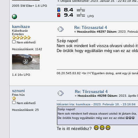
«
Utoljára szerkesztve: 2023. Január 16. - 22:41:18 írta 
2005 SW Elite+ 1.6 LPG
LPG
kamikaze
Re: Törzsasztal 4
Kábelbarát
«
Hozzászólás #8297 Dátum:
2023. Február
Ezredes
Szép napot!
Nem elérhető
Nem sok mindent kell vissza olvasni utolsó it
Hozzászólások: 1142
De örülök hogy egyáltalán mèg van ez az old
06.20.545.63.82 <br />\"Egyetlen dolog, amit egy jó tan
1.4 16v LPG
sznuni
Re: Törzsasztal 4
Friss hús
«
Hozzászólás #8298 Dátum:
2023. április 
Nem elérhető
Idézetet írta: kamikaze - 2023. Február 10. - 15:16:04
Szép napot!
Hozzászólások: 25
Nem sok mindent kell vissza olvasni utolsó itt jártam óta,
De örülök hogy egyáltalán mèg van ez az oldal.😀😀😀
Te is itt nézelődsz?