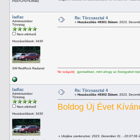
Plus+LPG+Extrák)
ladlac
Re: Törzsasztal 4
Adminisztrátor
«
Hozzászólás #8301 Dátum:
2023. Decembe
Törzstag
Nem elérhető
Hozzászólások: 3430
SW RedRock Radarral
Ne száguldj
gyorsabban, mint ahogy az őrangyalod repü
ladlac
Re: Törzsasztal 4
Adminisztrátor
«
Hozzászólás #8302 Dátum:
2023. Decembe
Törzstag
Boldog Új Évet Kíván
Nem elérhető
Hozzászólások: 3430
«
Utoljára szerkesztve: 2023. December 31. - 20:07:06 ír