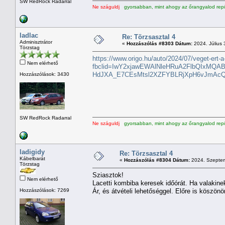
SW RedRock Radarral
Ne száguldj
gyorsabban, mint ahogy az őrangyalod repü
ladlac
Re: Törzsasztal 4
Adminisztrátor
«
Hozzászólás #8303 Dátum:
2024. Július 
Törzstag
https://www.origo.hu/auto/2024/07/veget-ert-a
Nem elérhető
fbclid=IwY2xjawEWAlNleHRuA2FlbQIxMQ
HdJXA_E7CEsMtsl2XZFYBLRjXpH6vJmAcQ
Hozzászólások: 3430
SW RedRock Radarral
Ne száguldj
gyorsabban, mint ahogy az őrangyalod repü
ladigidy
Re: Törzsasztal 4
Kábelbarát
«
Hozzászólás #8304 Dátum:
2024. Szeptem
Törzstag
Sziasztok!
Nem elérhető
Lacetti kombiba keresek időórát. Ha valakine
Hozzászólások: 7269
Ár, és átvételi lehetőséggel. Előre is köszön