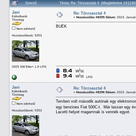
Szerző
Téma: Re: Törzsasztal 4 (Megtekintve 241190
Jani
Re: Törzsasztal 4
Kábelbarát
«
Hozzászólás #8295 Dátum:
2023. Január 
Törzstag
BUÉK
Nem elérhető
Hozzászólások: 5353
2005 SW Elite+ 1.6 LPG
LPG
Jani
Re: Törzsasztal 4
Kábelbarát
«
Hozzászólás #8296 Dátum:
2023. Január 
Törzstag
Tervben volt második autónak egy elektromos
Nem elérhető
egy benzines Fiat 500C-t. Már lassan egy év
Hozzászólások: 5353
Lacetti helyet magamnak is vennék egyet.