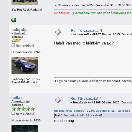
«
Utoljára szerkesztve: 2024. December 31. - 19:30:30 ír
SW RedRock Radarral
Ne száguldj
gyorsabban, mint ahogy az őrangyalod repü
ladigidy
Re: Törzsasztal 4
Kábelbarát
«
Hozzászólás #8307 Dátum:
2025. Decembe
Törzstag
Hahó! Van még itt időnként valaki?
Nem elérhető
Hozzászólások: 7269
LadiGidy(SW1,6 Elite
Legyünk barátok a közlekedésben is! Mindenkit hazavárn
Plus+LPG+Extrák)
ladlac
Re: Törzsasztal 4
Adminisztrátor
«
Hozzászólás #8308 Dátum:
2025. Decembe
Törzstag
Idézetet írta: ladigidy - 2025. December 11. - 20:15:57
Nem elérhető
Hahó! Van még itt időnként valaki?
minden nap...
Hozzászólások: 3430