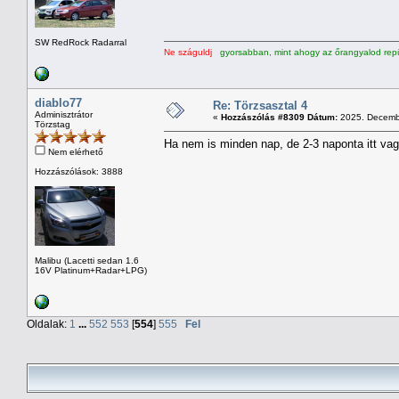
SW RedRock Radarral
Ne száguldj
gyorsabban, mint ahogy az őrangyalod repü
diablo77
Re: Törzsasztal 4
Adminisztrátor
«
Hozzászólás #8309 Dátum:
2025. Decembe
Törzstag
Ha nem is minden nap, de 2-3 naponta itt va
Nem elérhető
Hozzászólások: 3888
Malibu (Lacetti sedan 1.6
16V Platinum+Radar+LPG)
Oldalak:
1
...
552
553
[
554
]
555
Fel