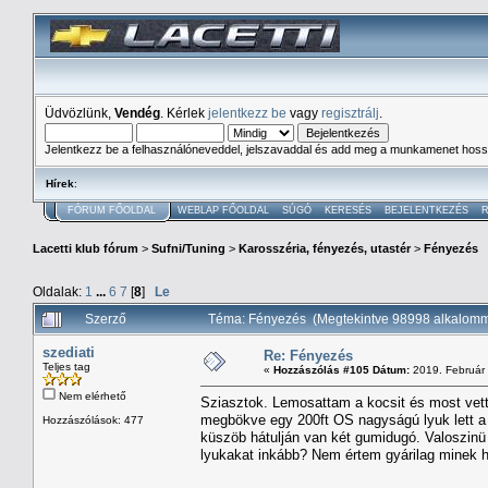
Üdvözlünk,
Vendég
. Kérlek
jelentkezz be
vagy
regisztrálj
.
Jelentkezz be a felhasználóneveddel, jelszavaddal és add meg a munkamenet hoss
Hírek
:
FÓRUM FŐOLDAL
WEBLAP FŐOLDAL
SÚGÓ
KERESÉS
BEJELENTKEZÉS
R
Lacetti klub fórum
>
Sufni/Tuning
>
Karosszéria, fényezés, utastér
>
Fényezés
Oldalak:
1
...
6
7
[
8
]
Le
Szerző
Téma: Fényezés (Megtekintve 98998 alkalomm
szediati
Re: Fényezés
Teljes tag
«
Hozzászólás #105 Dátum:
2019. Február 
Nem elérhető
Sziasztok. Lemosattam a kocsit és most vette
megbökve egy 200ft OS nagyságú lyuk lett a 
Hozzászólások: 477
küszöb hátulján van két gumidugó. Valoszinü
lyukakat inkább? Nem értem gyárilag minek h