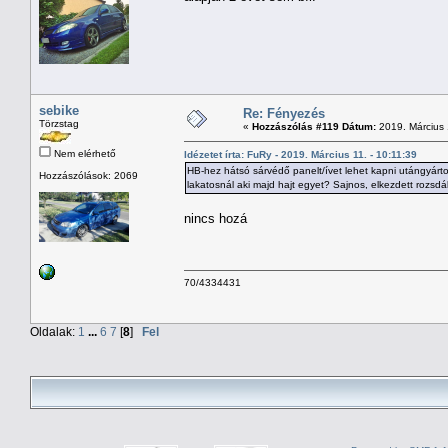
sebike
Re: Fényezés
Törzstag
«
Hozzászólás #119 Dátum:
2019. Március 
Nem elérhető
Idézetet írta: FuRy - 2019. Március 11. - 10:11:39
HB-hez hátsó sárvédő panelt/ívet lehet kapni utángyárt
Hozzászólások: 2069
lakatosnál aki majd hajt egyet? Sajnos, elkezdett rozsdál
nincs hozá
70/4334431
Oldalak:
1
...
6
7
[
8
]
Fel