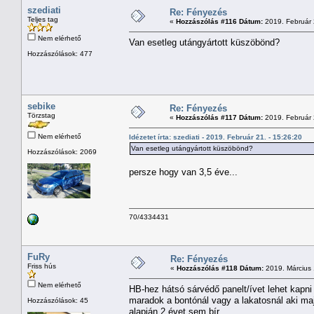
szediati
Re: Fényezés
Teljes tag
«
Hozzászólás #116 Dátum:
2019. Február 
Nem elérhető
Van esetleg utángyártott küszöbönd?
Hozzászólások: 477
sebike
Re: Fényezés
Törzstag
«
Hozzászólás #117 Dátum:
2019. Február 
Nem elérhető
Idézetet írta: szediati - 2019. Február 21. - 15:26:20
Van esetleg utángyártott küszöbönd?
Hozzászólások: 2069
persze hogy van 3,5 éve...
70/4334431
FuRy
Re: Fényezés
Friss hús
«
Hozzászólás #118 Dátum:
2019. Március 1
Nem elérhető
HB-hez hátsó sárvédő panelt/ívet lehet kapni
maradok a bontónál vagy a lakatosnál aki majd
Hozzászólások: 45
alapján 2 évet sem bír.