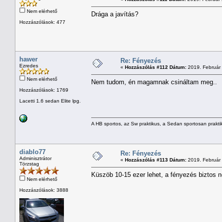
Nem elérhető
Drága a javítás?
Hozzászólások: 477
hawer
Re: Fényezés
Ezredes
«
Hozzászólás #112 Dátum:
2019. Február 
Nem elérhető
Nem tudom, én magamnak csináltam meg..
Hozzászólások: 1769
Lacetti 1.6 sedan Elite lpg.
A HB sportos, az Sw praktikus, a Sedan sportosan prakti
diablo77
Re: Fényezés
Adminisztrátor
«
Hozzászólás #113 Dátum:
2019. Február 
Törzstag
Küszöb 10-15 ezer lehet, a fényezés biztos n
Nem elérhető
Hozzászólások: 3888