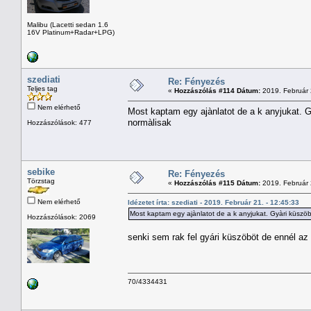
Malibu (Lacetti sedan 1.6
16V Platinum+Radar+LPG)
szediati
Re: Fényezés
Teljes tag
«
Hozzászólás #114 Dátum:
2019. Február 
Nem elérhető
Most kaptam egy ajànlatot de a k anyjukat.
normàlisak
Hozzászólások: 477
sebike
Re: Fényezés
Törzstag
«
Hozzászólás #115 Dátum:
2019. Február 
Nem elérhető
Idézetet írta: szediati - 2019. Február 21. - 12:45:33
Most kaptam egy ajànlatot de a k anyjukat. Gyàri küsz
Hozzászólások: 2069
senki sem rak fel gyári küszöböt de ennél az 
70/4334431