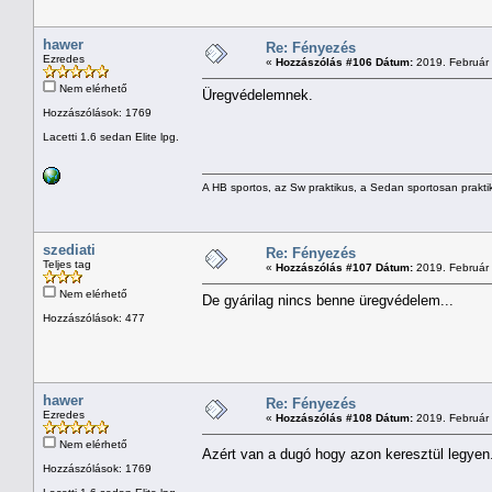
hawer
Re: Fényezés
Ezredes
«
Hozzászólás #106 Dátum:
2019. Február 
Nem elérhető
Üregvédelemnek.
Hozzászólások: 1769
Lacetti 1.6 sedan Elite lpg.
A HB sportos, az Sw praktikus, a Sedan sportosan prakti
szediati
Re: Fényezés
Teljes tag
«
Hozzászólás #107 Dátum:
2019. Február 
Nem elérhető
De gyárilag nincs benne üregvédelem...
Hozzászólások: 477
hawer
Re: Fényezés
Ezredes
«
Hozzászólás #108 Dátum:
2019. Február 
Nem elérhető
Azért van a dugó hogy azon keresztül legyen
Hozzászólások: 1769