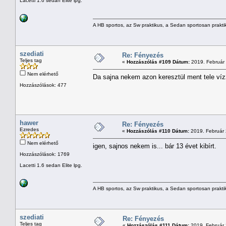
Lacetti 1.6 sedan Elite lpg.
A HB sportos, az Sw praktikus, a Sedan sportosan prakti
szediati
Re: Fényezés
Teljes tag
«
Hozzászólás #109 Dátum:
2019. Február 
Nem elérhető
Da sajna nekem azon keresztül ment tele vízz
Hozzászólások: 477
hawer
Re: Fényezés
Ezredes
«
Hozzászólás #110 Dátum:
2019. Február 
Nem elérhető
igen, sajnos nekem is... bár 13 évet kibírt.
Hozzászólások: 1769
Lacetti 1.6 sedan Elite lpg.
A HB sportos, az Sw praktikus, a Sedan sportosan prakti
szediati
Re: Fényezés
Teljes tag
«
Hozzászólás #111 Dátum:
2019. Február 