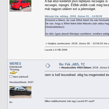
A bal első keréktől jövő rejtélyes recsegés i
recsegni, ropogni. Előbb utóbb csak meg lesz
már nagyon utálom ezt a jelenséget.
Idézetet írta: whiteg - 2018. Június 01. - 14:08:00
Köszörül a fékem, de csak 30fok felett! Ha már hűvöseb
De van, hogy a 30fok felett több fékezés után abba hagy
hőmérsékletben)
Az idén úgyis akarok fékolajat cseréltetni, remélem addig 
«
Utoljára szerkesztve: 2018. Június 06. - 10:54:02 írta 
Lacetti 1.6 HB 2006
WERES
Re: Fék ,ABS, TC
Kábelbarát
«
Hozzászólás #924 Dátum:
2018. Június 0
Törzstag
nem is kell leszedned. elég ha megemeled és 
Nem elérhető
Hozzászólások: 3437
Mikor találkozhatok már egy Lacetti R+-szal?
R+