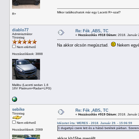
Mikor találkozhatok már egy Lacetti R+-szal?
R+
diablo77
Re: Fék ,ABS, TC
Adminisztrátor
«
Hozzászólás #918 Dátum:
2018. Január 2
Törzstag
Na akkor olcsón megúsztad.
Nekem egyébk
Nem elérhető
Hozzászólások: 3888
Malibu (Lacetti sedan 1.6
16V Platinum+Radar+LPG)
sebike
Re: Fék ,ABS, TC
Törzstag
«
Hozzászólás #919 Dátum:
2018. Január 2
Nem elérhető
Idézetet írta: WERES - 2018. Január 29. - 15:06:59
1 dugattyú csere lett és a hátsó betétek párban. Szeren
Hozzászólások: 2069
akkor kb15be megállt