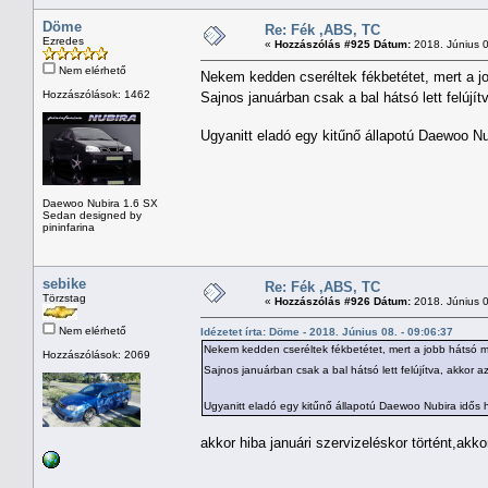
Döme
Re: Fék ,ABS, TC
Ezredes
«
Hozzászólás #925 Dátum:
2018. Június 0
Nem elérhető
Nekem kedden cseréltek fékbetétet, mert a jo
Hozzászólások: 1462
Sajnos januárban csak a bal hátsó lett felújítv
Ugyanitt eladó egy kitűnő állapotú Daewoo Nu
Daewoo Nubira 1.6 SX
Sedan designed by
pininfarina
sebike
Re: Fék ,ABS, TC
Törzstag
«
Hozzászólás #926 Dátum:
2018. Június 0
Nem elérhető
Idézetet írta: Döme - 2018. Június 08. - 09:06:37
Nekem kedden cseréltek fékbetétet, mert a jobb hátsó m
Hozzászólások: 2069
Sajnos januárban csak a bal hátsó lett felújítva, akkor az 
Ugyanitt eladó egy kitűnő állapotú Daewoo Nubira idős h
akkor hiba januári szervizeléskor történt,akkor 