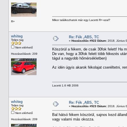
Mikor találkozhatok már egy Lacetti R+-szal?
R+
whiteg
Re: Fék ,ABS, TC
Teljes tag
«
Hozzászólás #922 Dátum:
2018. Június 0
Nem elérhető
Köszörül a fékem, de csak 30fok felett! Ha
De van, hogy a 30fok felett több fékezés utá
Hozzászólások: 209
tágul a nagyobb hőmérsékletben)
Az idén úgyis akarok fékolajat cseréltetni, re
Lacetti 1.6 HB 2006
whiteg
Re: Fék ,ABS, TC
Teljes tag
«
Hozzászólás #923 Dátum:
2018. Június 0
Nem elérhető
Bal hátsó fékem köszörül, sajnos kezd állan
vagy valami más okozza.
Hozzászólások: 209