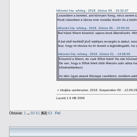
Idézetet írta: whiteg - 2018. Június 09. - 16:32:47
Leszedtem a kereket, ami könnyen forog, nincs semmi szo
Kicsit csiszoltam a tárcsa eme rozsdás részén és a betét 
Idézetet írta: whiteg - 2018. Június 06. - 10:50:20
Bal hátsó fékem köszörül, sajnos kezd állandósulni. 
A bal első keréktől jövő rejtélyes recsegés is alakul, 
lesz, hogy mi okozza és én leszek a legboldogabb, ha v
Idézetet írta: whiteg - 2018. Június 01. - 14:08:00
Köszörül a fékem, de csak 30fok felett! Ha már hűvös
De van, hogy a 30fok felett több fékezés után abba ha
hőmérsékletben)
Az idén úgyis akarok fékolajat cseréltetni, remélem addig
«
Utoljára szerkesztve: 2018. Szeptember 09. - 12:09:29
Lacetti 1.6 HB 2006
Oldalak:
1
...
60
61
[
62
]
63
Fel