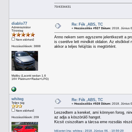
70/4334431
diablo77
Re: Fék ,ABS, TC
Adminisztrátor
«
Hozzászólás #927 Dátum:
2018. Június 0
Törzstag
Anno nekem sem egyszerre jelentkezett a prob
Nem elérhető
is cserélve lett mindkét oldalon. Az elsőkkel
akkor a teljes felújítás is megtörtént.
Hozzászólások: 3888
Malibu (Lacetti sedan 1.6
16V Platinum+Radar+LPG)
whiteg
Re: Fék ,ABS, TC
Teljes tag
«
Hozzászólás #928 Dátum:
2018. Június 0
Nem elérhető
Leszedtem a kereket, ami könnyen forog, ninc
az adja a köszörülő hangot.
Hozzászólások: 209
Kicsit csiszoltam a tárcsa eme rozsdás részén
Idézetet írta: whiteg - 2018. Június 06. - 10:50:20