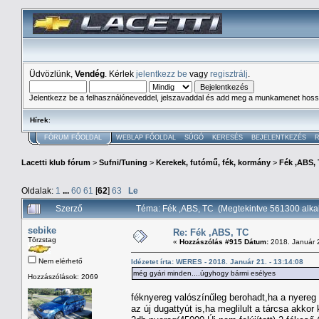
Üdvözlünk,
Vendég
. Kérlek
jelentkezz be
vagy
regisztrálj
.
Jelentkezz be a felhasználóneveddel, jelszavaddal és add meg a munkamenet hoss
Hírek
:
FÓRUM FŐOLDAL
WEBLAP FŐOLDAL
SÚGÓ
KERESÉS
BEJELENTKEZÉS
R
Lacetti klub fórum
>
Sufni/Tuning
>
Kerekek, futómű, fék, kormány
>
Fék ,ABS,
Oldalak:
1
...
60
61
[
62
]
63
Le
Szerző
Téma: Fék ,ABS, TC (Megtekintve 561300 alk
sebike
Re: Fék ,ABS, TC
Törzstag
«
Hozzászólás #915 Dátum:
2018. Január 2
Nem elérhető
Idézetet írta: WERES - 2018. Január 21. - 13:14:08
még gyári minden....úgyhogy bármi esélyes
Hozzászólások: 2069
féknyereg valószínűleg berohadt,ha a nyereg 
az új dugattyút is,ha meglilult a tárcsa akko