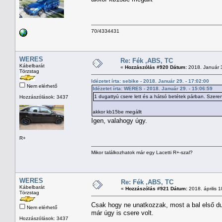
70/4334431
WERES
Re: Fék ,ABS, TC
Kábelbarát
«
Hozzászólás #920 Dátum:
2018. Január 3
Törzstag
Idézetet írta: sebike - 2018. Január 29. - 17:02:00
Nem elérhető
Idézetet írta: WERES - 2018. Január 29. - 15:06:59
1 dugattyú csere lett és a hátsó betétek párban. Szere
Hozzászólások: 3437
akkor kb15be megállt
Igen, valahogy úgy.
R+
Mikor találkozhatok már egy Lacetti R+-szal?
WERES
Re: Fék ,ABS, TC
Kábelbarát
«
Hozzászólás #921 Dátum:
2018. április 1
Törzstag
Csak hogy ne unatkozzak, most a bal első d
Nem elérhető
már úgy is csere volt.
Hozzászólások: 3437