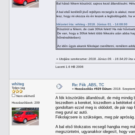
Bal hátsó fékem köszörül, sajnos kezd állandósulni. H
A bal első keréktől jövő rejtélyes recsegés is alakul, m
lesz, hogy mi okozza és én leszek a legboldogabb, ha v
Idézetet írta: whiteg - 2018. Június 01. - 14:08:00
Köszörül a fékem, de csak 30fok felett! Ha már hűvöse
De van, hogy a 30fok felett több fékezés után abba hag
hőmérsékletben)
Az idén úgyis akarok fékolajat cseréltetni, remélem addig
«
Utoljára szerkesztve: 2018. Június 09. - 16:34:20 írta 
Lacetti 1.6 HB 2006
whiteg
Re: Fék ,ABS, TC
Teljes tag
«
Hozzászólás #929 Dátum:
2018. Szeptemb
Nem elérhető
A fék köszörülés állandósult, de még mindig 
leszedtem a kereket, kiszedtem a betéteket é
Hozzászólások: 209
gondoltam ezzel meg is oldódott, de pár nap 
meg gurul az autó.
Fékolajcsere is szükséges, meg pár apróság.
A bal első titokzatos recsegő hangba meg má
megszüntetni, ugyanakkor idegesít, hogy van