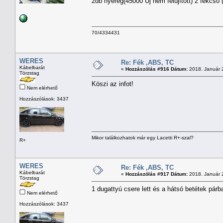
2db nyereg(45000 Új nem felújított) 2 fékcső 
70/4334431
WERES
Re: Fék ,ABS, TC
Kábelbarát
«
Hozzászólás #916 Dátum:
2018. Január 2
Törzstag
Köszi az infot!
Nem elérhető
Hozzászólások: 3437
Mikor találkozhatok már egy Lacetti R+-szal?
R+
WERES
Re: Fék ,ABS, TC
Kábelbarát
«
Hozzászólás #917 Dátum:
2018. Január 2
Törzstag
1 dugattyú csere lett és a hátsó betétek pár
Nem elérhető
Hozzászólások: 3437