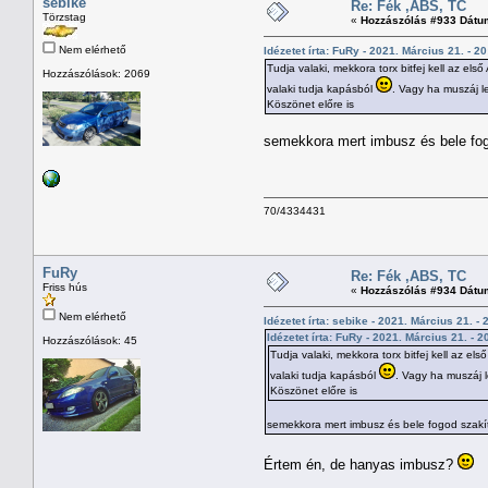
sebike
Re: Fék ,ABS, TC
Törzstag
«
Hozzászólás #933 Dátu
Nem elérhető
Idézetet írta: FuRy - 2021. Március 21. - 2
Tudja valaki, mekkora torx bitfej kell az e
Hozzászólások: 2069
valaki tudja kapásból
. Vagy ha muszáj le
Köszönet előre is
semekkora mert imbusz és bele fog
70/4334431
FuRy
Re: Fék ,ABS, TC
Friss hús
«
Hozzászólás #934 Dátu
Nem elérhető
Idézetet írta: sebike - 2021. Március 21. - 
Idézetet írta: FuRy - 2021. Március 21. - 2
Hozzászólások: 45
Tudja valaki, mekkora torx bitfej kell az 
valaki tudja kapásból
. Vagy ha muszáj l
Köszönet előre is
semekkora mert imbusz és bele fogod szakí
Értem én, de hanyas imbusz?