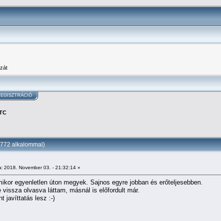
zát
EGISZTRÁCIÓ
 TC
6772 alkalommal)
:
2018. November 03. - 21:32:14 »
mikor egyenletlen úton megyek. Sajnos egyre jobban és erőteljesebben.
 vissza olvasva láttam, másnál is előfordult már.
 javíttatás lesz :-)