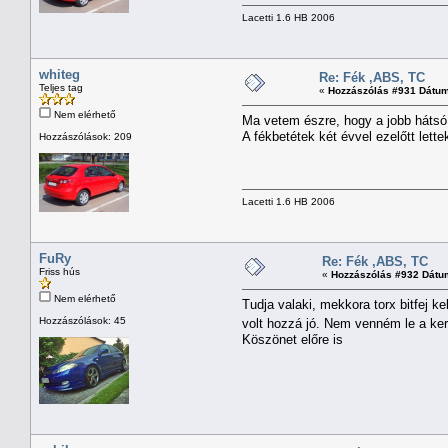
Lacetti 1.6 HB 2006
whiteg
Re: Fék ,ABS, TC
Teljes tag
«
Hozzászólás #931 Dátum
Nem elérhető
Ma vetem észre, hogy a jobb hátsó 
A fékbetétek két évvel ezelőtt let
Hozzászólások: 209
Lacetti 1.6 HB 2006
FuRy
Re: Fék ,ABS, TC
Friss hús
«
Hozzászólás #932 Dátu
Nem elérhető
Tudja valaki, mekkora torx bitfej 
Hozzászólások: 45
volt hozzá jó. Nem venném le a ker
Köszönet előre is