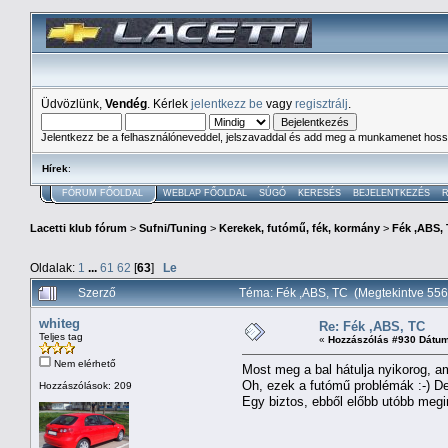
Üdvözlünk,
Vendég
. Kérlek
jelentkezz be
vagy
regisztrálj
.
Jelentkezz be a felhasználóneveddel, jelszavaddal és add meg a munkamenet hoss
Hírek
:
FÓRUM FŐOLDAL
WEBLAP FŐOLDAL
SÚGÓ
KERESÉS
BEJELENTKEZÉS
R
Lacetti klub fórum
>
Sufni/Tuning
>
Kerekek, futómű, fék, kormány
>
Fék ,ABS,
Oldalak:
1
...
61
62
[
63
]
Le
Szerző
Téma: Fék ,ABS, TC (Megtekintve 55
whiteg
Re: Fék ,ABS, TC
Teljes tag
«
Hozzászólás #930 Dátum
Nem elérhető
Most meg a bal hátulja nyikorog, a
Oh, ezek a futómű problémák :-) De
Hozzászólások: 209
Egy biztos, ebből előbb utóbb megint