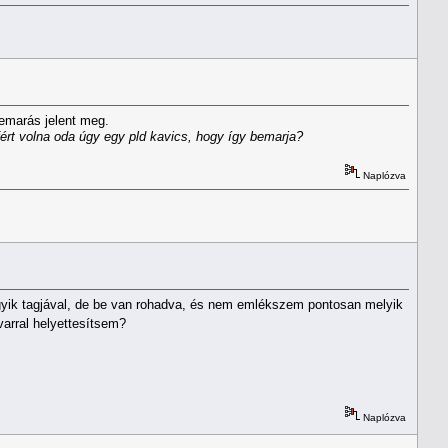
bemarás jelent meg.
ért volna oda úgy egy pld kavics, hogy így bemarja?
Naplózva
 egyik tagjával, de be van rohadva, és nem emlékszem pontosan melyik
varral helyettesítsem?
Naplózva