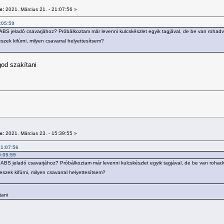
m:
2021. Március 21. - 21:07:56 »
0:05:59
lső ABS jeladó csavarjához? Próbálkoztam már levenni kulcskészlet egyik tagjával, de be van roh
szek kifúrni, milyen csavarral helyettesítsem?
od szakítani
m:
2021. Március 23. - 15:39:55 »
21:07:56
0:05:59
első ABS jeladó csavarjához? Próbálkoztam már levenni kulcskészlet egyik tagjával, de be van ro
eszek kifúrni, milyen csavarral helyettesítsem?
tani