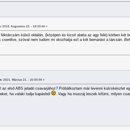
:
2019. Augusztus 10. - 18:33:44 »
féktárcsám külső oldalán, (középen és kicsit alatta az agy felé) körben két 
tek cserélve, szóval nem tudom mi okozhatja ezt a két bemarást a tárcsán.
Bef
m:
2021. Március 21. - 20:05:59 »
kell az első ABS jeladó csavarjához? Próbálkoztam már levenni kulcskészlet
eket, ha valaki tudja kapásból
. Vagy ha muszáj leszek kifúrni, milyen csa