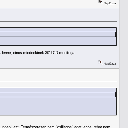
Naplózva
ok lenne, nincs mindenkinek 30' LCD monitorja.
Naplózva
kor ünnepli azt. Természetesen nem "csillagos" adat lenne, tehát nem