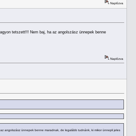
Naplózva
. nagyon tetszett!!! Nem baj, ha az angolszász ünnepek benne
Naplózva
 ha az angolszász ünnepek benne maradnak, de legalább tudnánk, ki mikor ünnepli jeles