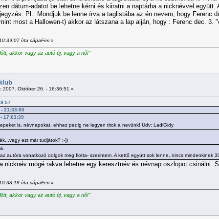
zen dátum-adatot be lehetne kérni és kiiratni a naptárba a nicknévvel együtt. 
bejegyzés. Pl.: Mondjuk be lenne írva a taglistába az én nevem, hogy Ferenc
int most a Hallowen-t) akkor az látszana a lap alján, hogy : Ferenc dec. 3. "
10:39:07 írta cápaFeri
»
előtt, akkor vagy az autó új, vagy a nő!"
klub
:
2007. Október 26. - 16:36:51 »
49:57
 - 21:33:50
 - 17:03:39
peket is, névnapokat, ehhez pedig ne legyen titok a nevünk! Üdv: LadiGidy
k...vagy ezt már tudjátok? :-))
ük.
, az autóra vonatkozó dolgok meg flotta- szerintem. A kettő együtt sok lenne, nincs mindenkinek 3
 a nicknév mögé rakva lehetne egy keresztnév és névnap oszlopot csinálni. 
10:38:18 írta cápaFeri
»
előtt, akkor vagy az autó új, vagy a nő!"