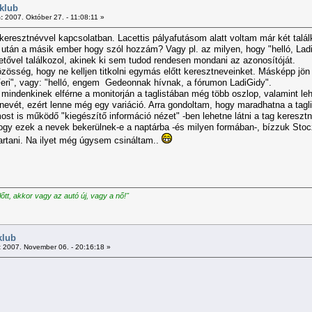
klub
:
2007. Október 27. - 11:08:11 »
eresztnévvel kapcsolatban. Lacettis pályafutásom alatt voltam már két talál
 után a másik ember hogy szól hozzám? Vagy pl. az milyen, hogy "helló, La
letővel találkozol, akinek ki sem tudod rendesen mondani az azonosítóját.
özösség, hogy ne kelljen titkolni egymás előtt keresztneveinket. Másképp jön
Feri", vagy: "helló, engem Gedeonnak hívnak, a fórumon LadiGidy".
 mindenkinek elférne a monitorján a taglistában még több oszlop, valamint le
vét, ezért lenne még egy variáció. Arra gondoltam, hogy maradhatna a taglis
ost is működő "kiegészítő információ nézet" -ben lehetne látni a tag keresztne
ogy ezek a nevek bekerülnek-e a naptárba -és milyen formában-, bízzuk Stoc
tartani. Na ilyet még úgysem csináltam..
előtt, akkor vagy az autó új, vagy a nő!"
klub
:
2007. November 06. - 20:16:18 »