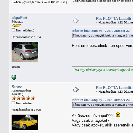
Legyünk barátok a közlekedésben is! Minden
LadiGidy(SW1,6 Elite Plus+LPG+Extrák)
cápaFeri
Re: FLOTTA Lacetti-
Törzstag
«
Hozzászólás #22 Dátum
Nem elérhető
Idézetet írta: ladigidy - 2007. Október 23. 
Támogatom, de tegyük bele a magyar ünnepe
Hozzászólások: 5924
Pont erről beszélnék...én spec Fere
cettim
"Ha egy férfi kinyitja a kocsiajtót egy nő 
Stocz
Re: FLOTTA Lacetti-
Adminisztrátor
«
Hozzászólás #23 Dátum
Törzstag
Idézetet írta: ladigidy - 2007. Október 23. 
Nem elérhető
Támogatom, de tegyük bele a magyar ünnepe
Hozzászólások: 3405
Az összes névnapot???
Vagy csak a tagokét?
Vagy csak azokét, akik szeretnék 