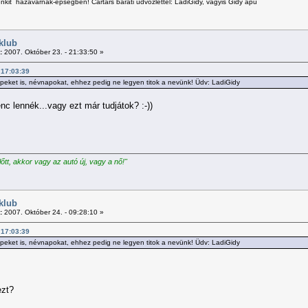
kit hazavárnak-épségben! Cartárs baráti üdvözlettel: LadiGidy, vagyis Gidy apu
klub
:
2007. Október 23. - 21:33:50 »
- 17:03:39
ket is, névnapokat, ehhez pedig ne legyen titok a nevünk! Üdv: LadiGidy
nc lennék...vagy ezt már tudjátok? :-))
előtt, akkor vagy az autó új, vagy a nő!"
klub
:
2007. Október 24. - 09:28:10 »
- 17:03:39
ket is, névnapokat, ehhez pedig ne legyen titok a nevünk! Üdv: LadiGidy
ezt?