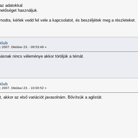
 az adatokkal
ehetőséget használjuk.
odra, kérlek vedd fel vele a kapcsolatot, és beszéljétek meg a részleteket.
klub
:
2007. Október 23. - 09:53:49 »
másnak nincs véleménye akkor töröljük a témát.
klub
:
2007. Október 23. - 10:00:52 »
 akkor az első variációt javasolnám. Bővítsük a aglistát.