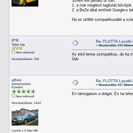
Sztem két járható út van:
1: a már meglévő taglistát bővítjük
2: a BeZe által említett Google-s l
Ha ez utóbbi szimpatikusabb a szám
R*R
Re: FLOTTA Lacetti-
Teljes tag
«
Hozzászólás #16 Dátum
Nem elérhető
Az első lenne szimpatikus, de ha 
Üdv
Hozzászólások: 338
athee
Re: FLOTTA Lacetti-
Adminisztrátor
«
Hozzászólás #17 Dátum
Ezredes
Én támogatom a dolgot. És ha lehet,
Nem elérhető
Hozzászólások: 1404
Lacetti 1.4 Star HB