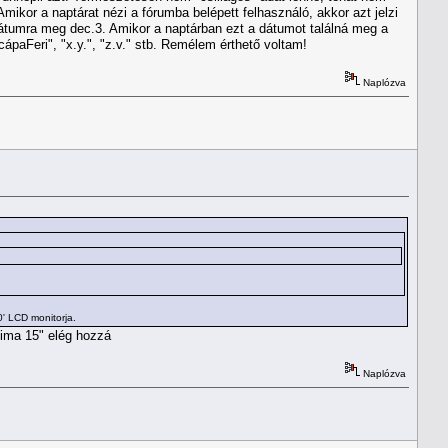
Amikor a naptárat nézi a fórumba belépett felhasználó, akkor azt jelzi
 dátumra meg dec.3. Amikor a naptárban ezt a dátumot találná meg a
cápaFeri", "x.y.", "z.v." stb. Remélem érthető voltam!
Naplózva
0' LCD monitorja.
Sima 15" elég hozzá
Naplózva