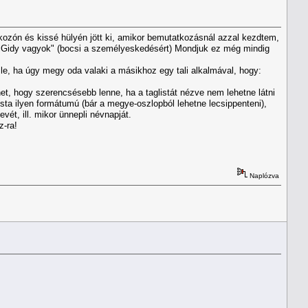
kozón és kissé hülyén jött ki, amikor bemutatkozásnál azzal kezdtem,
diGidy vagyok" (bocsi a személyeskedésért) Mondjuk ez még mindig
 le, ha úgy megy oda valaki a másikhoz egy tali alkalmával, hogy:
het, hogy szerencsésebb lenne, ha a taglistát nézve nem lehetne látni
ta ilyen formátumú (bár a megye-oszlopból lehetne lecsippenteni),
vét, ill. mikor ünnepli névnapját.
z-ra!
Naplózva