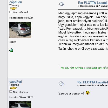
cápaFeri
Re: FLOTTA Lacetti-
Törzstag
«
Hozzászólás #27 Dátum
Nem elérhető
Még egy apróság eszembe jutott a k
hogy "szia, cápa vagyok". Na ezek
Hozzászólások: 5924
jobb, mint amikor olyan nicknevű il
Úgy gondolom, eljut oda ez a kis k
"szia Feri vagyok, a fórumon cápa
Mivel felvetették, hogy nem biztos,
egyből +oszlopban mindenkinek a ne
csak a tag nicknevére kattintva a m
cettim
Technikai megvalósítását és azt, h
Talán lehetne erről egy szavazást 
"Ha egy férfi kinyitja a kocsiajtót egy nő 
cápaFeri
Re: FLOTTA Lacetti-
Törzstag
«
Hozzászólás #28 Dátum
Nem elérhető
Szoros a verseny!
Hozzászólások: 5924