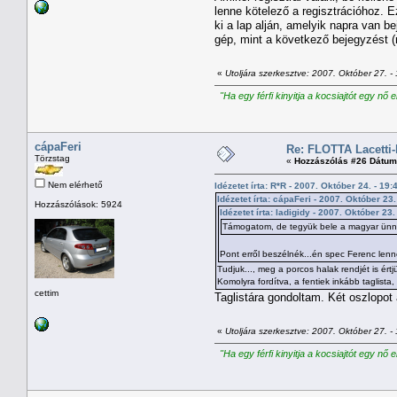
lenne kötelező a regisztrációhoz. E
ki a lap alján, amelyik napra van 
gép, mint a következő bejegyzést (m
«
Utoljára szerkesztve: 2007. Október 27. - 
"Ha egy férfi kinyitja a kocsiajtót egy nő 
cápaFeri
Re: FLOTTA Lacetti-
Törzstag
«
Hozzászólás #26 Dátum
Nem elérhető
Idézetet írta: R*R - 2007. Október 24. - 19:
Idézetet írta: cápaFeri - 2007. Október 23.
Hozzászólások: 5924
Idézetet írta: ladigidy - 2007. Október 23.
Támogatom, de tegyük bele a magyar ünne
Pont erről beszélnék...én spec Ferenc lenné
Tudjuk..., meg a porcos halak rendjét is értj
Komolyra fordítva, a fentiek inkább taglista
cettim
Taglistára gondoltam. Két oszlopot
«
Utoljára szerkesztve: 2007. Október 27. - 
"Ha egy férfi kinyitja a kocsiajtót egy nő 