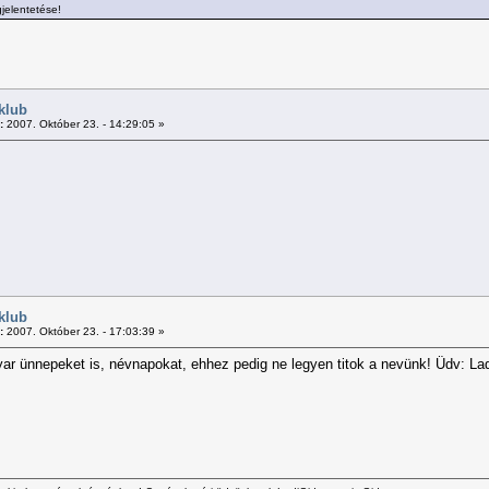
jelentetése!
klub
:
2007. Október 23. - 14:29:05 »
klub
:
2007. Október 23. - 17:03:39 »
r ünnepeket is, névnapokat, ehhez pedig ne legyen titok a nevünk! Üdv: La