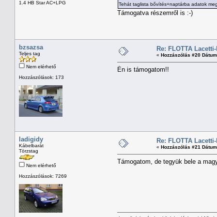
1.4 HB Star AC+LPG
Tehát taglista bővítés+naptárba adatok meg
Támogatva részemről is :-)
bzsazsa
Re: FLOTTA Lacetti-
Teljes tag
«
Hozzászólás #20 Dátum
Nem elérhető
Én is támogatom!!
Hozzászólások: 173
ladigidy
Re: FLOTTA Lacetti-
Kábelbarát
«
Hozzászólás #21 Dátum
Törzstag
Támogatom, de tegyük bele a magya
Nem elérhető
Hozzászólások: 7269