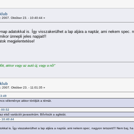
klub
:
2007. Október 23. - 10:40:44 »
évnap adatokkal is. Így visszakerülhet a lap aljára a naptár, ami nekem spec
ikor ünnepli jeles napjait!!
atok megjelentetése!
előtt, akkor vagy az autó új, vagy a nő!"
klub
:
2007. Október 23. - 11:01:35 »
53:49
ncs véleménye akkor töröljük a témát.
0:00:52
z első variációt javasolnám. Bővítsük a aglistát.
 - 10:40:44
tokkal is. Így visszakerülhet a lap aljára a naptár, ami nekem spec. nagyon tetszett!!! Nem baj,