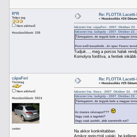
R*R
Re: FLOTTA Lacetti-
Teljes tag
«
Hozzászólás #24 Dátum
Nem elérhető
Idézetet írta: cápaFeri - 2007. Október 23.
Idézetet írta: ladigidy - 2007. Október 23. 
Hozzászólások: 338
Támogatom, de tegyük bele a magyar ünnep
Pont erről beszélnék...én spec Ferenc lennék
Tudjuk..., meg a porcos halak rendjé
Komolyra fordítva, a fentiek inkább
cápaFeri
Re: FLOTTA Lacetti-
Törzstag
«
Hozzászólás #25 Dátum
Nem elérhető
Idézetet írta: Stocz - 2007. Október 24. - 0
Idézetet írta: ladigidy - 2007. Október 23. 
Hozzászólások: 5924
Támogatom, de tegyük bele a magyar ünnep
Az összes névnapot???
Vagy csak a tagokét?
Vagy csak azokét, akik szeretnék ezt?
cettim
Na akkor konkrétabban.
Amikor regisztrál valaki, be kellene