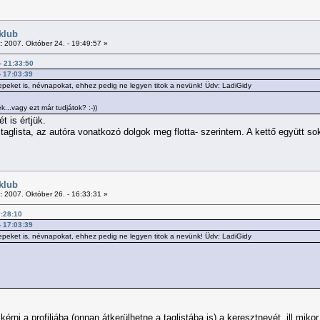
klub
:
2007. Október 24. - 19:49:57 »
 - 21:33:50
- 17:03:39
eket is, névnapokat, ehhez pedig ne legyen titok a nevünk! Üdv: LadiGidy
...vagy ezt már tudjátok? :-))
t is értjük.
 taglista, az autóra vonatkozó dolgok meg flotta- szerintem. A kettő együtt s
klub
:
2007. Október 26. - 16:33:31 »
9:28:10
- 17:03:39
eket is, névnapokat, ehhez pedig ne legyen titok a nevünk! Üdv: LadiGidy
 kérni a profiljába (onnan átkerülhetne a taglistába is) a keresztnevét, ill mi