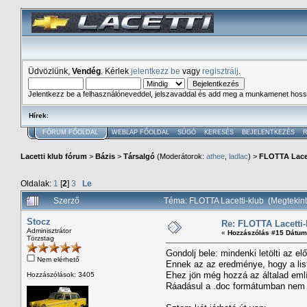
Üdvözlünk,
Vendég
. Kérlek
jelentkezz be
vagy
regisztrálj
.
Jelentkezz be a felhasználóneveddel, jelszavaddal és add meg a munkamenet hoss
Hírek
:
FÓRUM FŐOLDAL
WEBLAP FŐOLDAL
SÚGÓ
KERESÉS
BEJELENTKEZÉS
R
Lacetti klub fórum
>
Bázis
>
Társalgó
(Moderátorok:
athee
,
ladlac
) >
FLOTTA Lacet
Oldalak:
1
[
2
]
3
Le
Szerző
Téma: FLOTTA Lacetti-klub (Megtekin
Stocz
Re: FLOTTA Lacetti-
Adminisztrátor
«
Hozzászólás #15 Dátum
Törzstag
Gondolj bele: mindenki letölti az e
Nem elérhető
Ennek az az eredménye, hogy a list
Ehez jön még hozzá az általad említ
Hozzászólások: 3405
Ráadásul a .doc formátumban nem tu