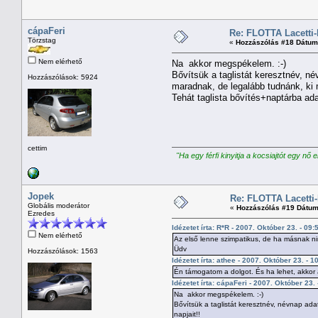
cápaFeri
Re: FLOTTA Lacetti-
Törzstag
«
Hozzászólás #18 Dátum
Nem elérhető
Na akkor megspékelem. :-)
Bővítsük a taglistát keresztnév, n
Hozzászólások: 5924
maradnak, de legalább tudnánk, ki m
Tehát taglista bővítés+naptárba ad
cettim
"Ha egy férfi kinyitja a kocsiajtót egy nő 
Jopek
Re: FLOTTA Lacetti-
Globális moderátor
«
Hozzászólás #19 Dátum
Ezredes
Idézetet írta: R*R - 2007. Október 23. - 09:
Nem elérhető
Az első lenne szimpatikus, de ha másnak ni
Üdv
Hozzászólások: 1563
Idézetet írta: athee - 2007. Október 23. - 1
Én támogatom a dolgot. És ha lehet, akkor a
Idézetet írta: cápaFeri - 2007. Október 23.
Na akkor megspékelem. :-)
Bővítsük a taglistát keresztnév, névnap ada
napjait!!