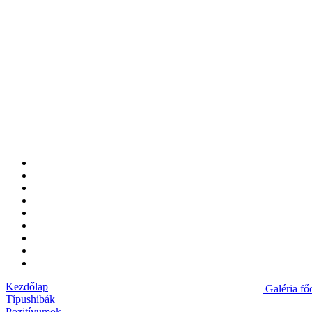
Kezdőlap
Galéria fő
Típushibák
Pozitívumok