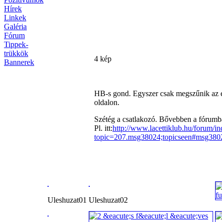
Hírek
Linkek
Galéria
Fórum
Tippek-
trükkök
4 kép
Bannerek
HB-s gond. Egyszer csak megszűnik az el
oldalon.
Szétég a csatlakozó. Bővebben a fórumb
Pl. itt:
http://www.lacettiklub.hu/forum/i
topic=207.msg38024;topicseen#msg380
Uleshuzat01
Uleshuzat02