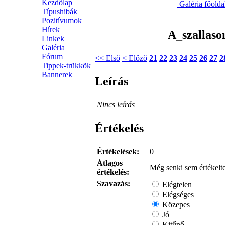
Kezdőlap
Galéria főold
Típushibák
Pozitívumok
Hírek
A_szallaso
Linkek
Galéria
Fórum
<< Első
< Előző
21
22
23
24
25
26
27
2
Tippek-trükkök
Bannerek
Leírás
Nincs leírás
Értékelés
Értékelések:
0
Átlagos
Még senki sem értékelte
értékelés:
Szavazás:
Elégtelen
Elégséges
Közepes
Jó
Kitűnő