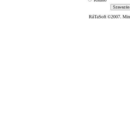
RáTaSoft ©2007. Minde