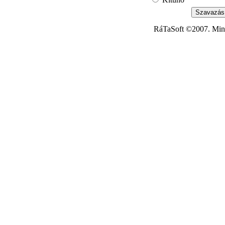
RáTaSoft ©2007. Minde