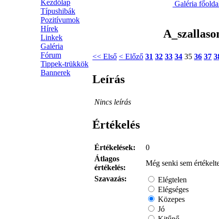
Kezdőlap
Galéria főold
Típushibák
Pozitívumok
Hírek
A_szallaso
Linkek
Galéria
Fórum
<< Első
< Előző
31
32
33
34
35
36
37
3
Tippek-trükkök
Bannerek
Leírás
Nincs leírás
Értékelés
Értékelések:
0
Átlagos
Még senki sem értékelte
értékelés:
Szavazás:
Elégtelen
Elégséges
Közepes
Jó
Kitűnő