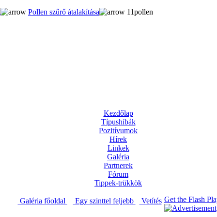
g
Pollen szűrő átalakítása
11pollen
Kezdőlap
Típushibák
Pozitívumok
Hírek
Linkek
Galéria
Partnerek
Fórum
Tippek-trükkök
Get the Flash Pla
Galéria főoldal
Egy szinttel feljebb
Vetítés