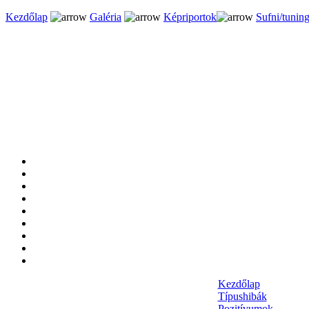
Kezdőlap
Galéria
Képriportok
Sufni/tunin
Kezdőlap
Típushibák
Pozitívumok