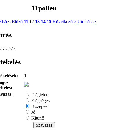
11pollen
Első
< Előző
11
12
13
14
15
Következő >
Utolsó >>
írás
cs leírás
tékelés
ékelések:
1
agos
ékelés:
vazás:
Elégtelen
Elégséges
Közepes
Jó
Kitűnő