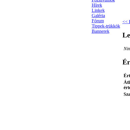
Hírek
Linkek
Galéria
Fórum
<< 
Tippek-trükkök
Bannerek
Le
Nin
Ér
Ért
Átl
ért
Sza