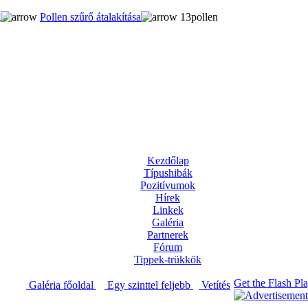
g
Pollen szűrő átalakítása
13pollen
Kezdőlap
Típushibák
Pozitívumok
Hírek
Linkek
Galéria
Partnerek
Fórum
Tippek-trükkök
Get the Flash Pl
Galéria főoldal
Egy szinttel feljebb
Vetítés