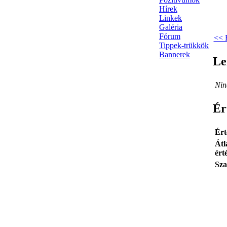
Hírek
Linkek
Galéria
Fórum
<< 
Tippek-trükkök
Bannerek
Le
Nin
Ér
Ért
Átl
ért
Sza