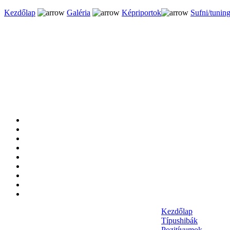
Kezdőlap
Galéria
Képriportok
Sufni/tunin
Kezdőlap
Típushibák
Pozitívumok