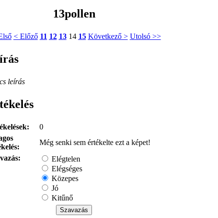
13pollen
Első
< Előző
11
12
13
14
15
Következő >
Utolsó >>
írás
cs leírás
tékelés
ékelések:
0
agos
Még senki sem értékelte ezt a képet!
ékelés:
vazás:
Elégtelen
Elégséges
Közepes
Jó
Kitűnő