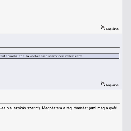
Naplózva
bként normális, az autó viselkedésén semmit nem vettem észre.
Naplózva
0-es olaj szokás szerint). Megnéztem a régi tömítést (ami még a gyári