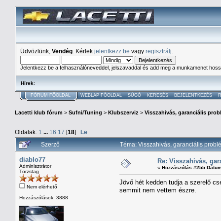
Üdvözlünk,
Vendég
. Kérlek
jelentkezz be
vagy
regisztrálj
.
Jelentkezz be a felhasználóneveddel, jelszavaddal és add meg a munkamenet hoss
Hírek
:
FÓRUM FŐOLDAL
WEBLAP FŐOLDAL
SÚGÓ
KERESÉS
BEJELENTKEZÉS
R
Lacetti klub fórum
>
Sufni/Tuning
>
Klubszerviz
>
Visszahivás, garanciális pro
Oldalak:
1
...
16
17
[
18
]
Le
Szerző
Téma: Visszahivás, garanciális prob
diablo77
Re: Visszahivás, gar
Adminisztrátor
«
Hozzászólás #255 Dátum
Törzstag
Jövő hét kedden tudja a szerelő cs
Nem elérhető
semmit nem vettem észre.
Hozzászólások: 3888