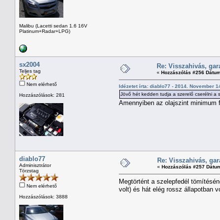
Malibu (Lacetti sedan 1.6 16V
Platinum+Radar+LPG)
sx2004
Re: Visszahivás, gar
Teljes tag
«
Hozzászólás #256 Dátum
Nem elérhető
Idézetet írta: diablo77 - 2014. November 14
Jövő hét kedden tudja a szerelő cserélni a
Hozzászólások: 281
Amennyiben az olajszint minimum föl
diablo77
Re: Visszahivás, ga
Adminisztrátor
«
Hozzászólás #257 Dátu
Törzstag
Megtörtént a szelepfedél tömítésén
Nem elérhető
volt) és hát elég rossz állapotban 
Hozzászólások: 3888