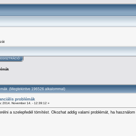
zát
EGISZTRÁCIÓ
blémák
lémák (Megtekintve 196526 alkalommal)
anciális problémák
:
2014. November 14. - 12:39:12 »
erélni a szelepfedél tömítést. Okozhat addig valami problémát, ha használom 