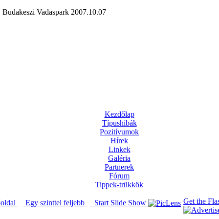
Budakeszi Vadaspark 2007.10.07
Kezdőlap
Típushibák
Pozitívumok
Hírek
Linkek
Galéria
Partnerek
Fórum
Tippek-trükkök
Get the Fla
őoldal
Egy szinttel feljebb
Start Slide Show