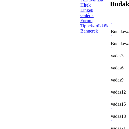
Budak
Hírek
Linkek
Galéria
Fórum
Tippek-trükkök
Bannerek
Budakesz
Budakesz
vadas3
vadas6
vadas9
vadas12
vadas15
vadas18
vadas21