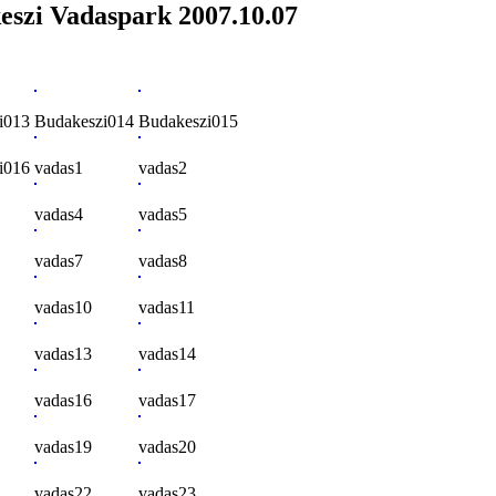
eszi Vadaspark 2007.10.07
i013
Budakeszi014
Budakeszi015
i016
vadas1
vadas2
vadas4
vadas5
vadas7
vadas8
vadas10
vadas11
vadas13
vadas14
vadas16
vadas17
vadas19
vadas20
vadas22
vadas23