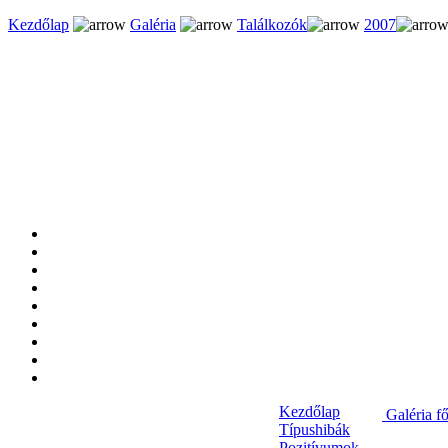
Kezdőlap
Galéria
Találkozók
2007
Kezdőlap
Galéria f
Típushibák
Pozitívumok