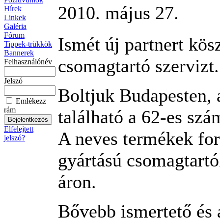
2010. május 27.
Hírek
Linkek
Galéria
Fórum
Ismét új partnert kö
Tippek-trükkök
Bannerek
csomagtartó szervizt.
Felhasználónév
Jelszó
Boltjuk Budapesten, a
Emlékezz
rám
található a 62-es szám
Elfelejtett
A neves termékek for
jelszó?
gyártású csomagtartó
áron.
Bővebb ismertető és