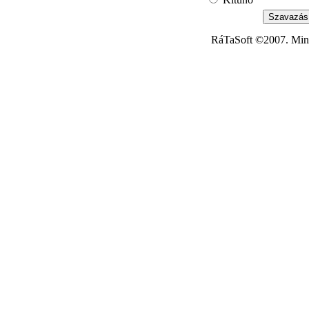
RáTaSoft ©2007. Minde