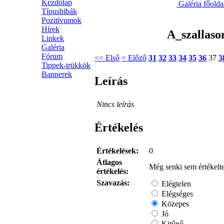
Kezdőlap
Galéria főold
Típushibák
Pozitívumok
Hírek
A_szallaso
Linkek
Galéria
Fórum
<< Első
< Előző
31
32
33
34
35
36
37
3
Tippek-trükkök
Bannerek
Leírás
Nincs leírás
Értékelés
Értékelések:
0
Átlagos
Még senki sem értékelte
értékelés:
Szavazás:
Elégtelen
Elégséges
Közepes
Jó
Kitűnő