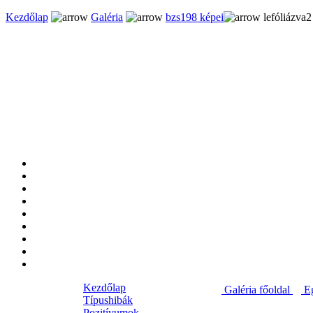
Kezdőlap
Galéria
bzs198 képei
lefóliázva2
Kezdőlap
Galéria főoldal
Eg
Típushibák
Pozitívumok