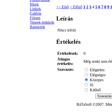
Hírek
<< Első
< Előző
1
2
3
4
5
6
7
8
9
Linkek
Galéria
Leírás
Fórum
Tippek-trükkök
Bannerek
Nincs leírás
Értékelés
Értékelések:
0
Átlagos
Még senki sem érté
értékelés:
Szavazás:
Elégtelen
Elégséges
Közepes
Jó
Kitűnő
RáTaSoft ©2007. Minde