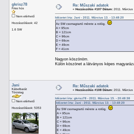
gkrisz78
Re: Műszaki adatok
Friss hús
«
Hozzászólás #107 Dátum:
2011. Március 
Nem elérhető
Idézetet írta: Jani - 2011. Március 13. - 13:48:20
Hozzászólások: 42
Az SW csomagtartó mérete a rolóig.
A = 95cm
1.6 SW
B = 121cm
C = 96cm
D = 69cm
E = 49cm
F = 41cm
Nagyon köszönöm.
Külön köszönet a látványos képes magyaráza
Jani
Re: Műszaki adatok
Kábelbarát
«
Hozzászólás #108 Dátum:
2011. Március 
Törzstag
Idézetet írta: gkrisz78 - 2011. Március 15. - 20:48:38
Nem elérhető
Idézetet írta: Jani - 2011. Március 13. - 13:48:20
Hozzászólások: 5353
Az SW csomagtartó mérete a rolóig.
A = 95cm
B = 121cm
C = 96cm
D = 69cm
E = 49cm