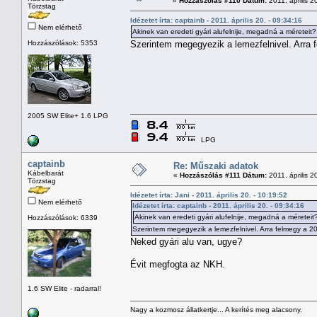
«
Hozzászólás #110 Dátum:
2011. április 2
Törzstag
Idézetet írta: captainb - 2011. április 20. - 09:34:16
Nem elérhető
Akinek van eredeti gyári alufelnije, megadná a méreteit?
Hozzászólások: 5353
Szerintem megegyezik a lemezfelnivel. Arra 
2005 SW Elite+ 1.6 LPG
LPG
captainb
Re: Műszaki adatok
Kábelbarát
«
Hozzászólás #111 Dátum:
2011. április 2
Törzstag
Idézetet írta: Jani - 2011. április 20. - 10:19:52
Nem elérhető
Idézetet írta: captainb - 2011. április 20. - 09:34:16
Akinek van eredeti gyári alufelnije, megadná a méreteit
Hozzászólások: 6339
Szerintem megegyezik a lemezfelnivel. Arra felmegy a 2
Neked gyári alu van, ugye?
Évit megfogta az NKH.
1.6 SW Elite - radarral!
Nagy a kozmosz állatkertje... A kerítés meg alacsony.