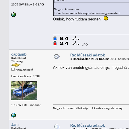
F = 41cm
2005 SW Elite+ 1.6 LPG
Nagyon köszönöm.
Külön köszönet a látványos képes magyarázatért!
Örülök, hogy tudtam segíteni.
LPG
captainb
Re: Műszaki adatok
Kábelbarát
«
Hozzászólás #109 Dátum:
2011. április 2
Törzstag
Akinek van eredeti gyári alufelnije, megadná 
Nem elérhető
Hozzászólások: 6339
1.6 SW Elite - radarral!
Nagy a kozmosz állatkertje... A kerítés meg alacsony.
Jani
Re: Műszaki adatok
Kábelbarát