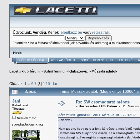
Üdvözlünk,
Vendég
. Kérlek
jelentkezz be
vagy
regisztrálj
.
Jelentkezz be a felhasználóneveddel, jelszavaddal és add meg a munkamenet hoss
Hírek
:
FÓRUM FŐOLDAL
WEBLAP FŐOLDAL
SÚGÓ
KERESÉS
BEJELENTKEZÉS
R
Lacetti klub fórum
>
Sufni/Tuning
>
Klubszerviz
>
Műszaki adatok
Oldalak:
1
...
6
7
[
8
]
9
10
Le
Szerző
Téma: Műszaki adatok (Megtekintve 160664 a
Jani
Re: SW csomagtartó mérete
Kábelbarát
«
Hozzászólás #105 Dátum:
2011. Március 
Törzstag
Idézetet írta: gkrisz78 - 2011. Március 10. - 20:12:17
Nem elérhető
Sziasztok,
Hozzászólások: 5353
Nem tudom, hogy ez-e a fenti kérdésre a megfelelő topi
Hamarosan SW tulajdonos leszek, és a csomagtartó belső
hosszúsági, szélességi és magassági adatokra (legkiseb