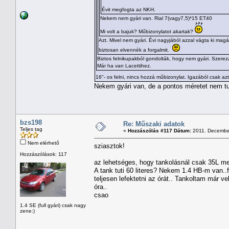
Évit megfogta az NKH.
Nekem nem gyári van. Rial 7(vagy7,5)*15 ET40
Mi volt a bajuk? Műbizonylatot akartak?
Azt. Mivel nem gyári. Évi nagyjából azzal vágta ki mag
biztosan elvennék a forgalmit.
Biztos felnikupakból gondolták, hogy nem gyári. Szerezz
Már ha van Lacettihez.
16"- os felni, nincs hozzá műbizonylat. Igazából csak a
Nekem gyári van, de a pontos méretet nem tu
bzs198
Re: Műszaki adatok
Teljes tag
«
Hozzászólás #117 Dátum:
2011. December
Nem elérhető
sziasztok!
Hozzászólások: 117
az lehetséges, hogy tankolásnál csak 35L m
A tank tuti 60 literes? Nekem 1.4 HB-m van..
teljesen lefektetni az órát.. Tankoltam már 
óra..
csao
1.4 SE (full gyári) csak nagy
zene:)