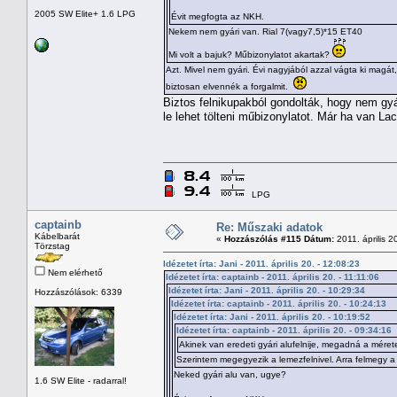
2005 SW Elite+ 1.6 LPG
Évit megfogta az NKH.
Nekem nem gyári van. Rial 7(vagy7,5)*15 ET40
Mi volt a bajuk? Műbizonylatot akartak?
Azt. Mivel nem gyári. Évi nagyjából azzal vágta ki magát
biztosan elvennék a forgalmit.
Biztos felnikupakból gondolták, hogy nem gyá
le lehet tölteni műbizonylatot. Már ha van Lac
LPG
captainb
Re: Műszaki adatok
Kábelbarát
«
Hozzászólás #115 Dátum:
2011. április 2
Törzstag
Idézetet írta: Jani - 2011. április 20. - 12:08:23
Nem elérhető
Idézetet írta: captainb - 2011. április 20. - 11:11:06
Idézetet írta: Jani - 2011. április 20. - 10:29:34
Hozzászólások: 6339
Idézetet írta: captainb - 2011. április 20. - 10:24:13
Idézetet írta: Jani - 2011. április 20. - 10:19:52
Idézetet írta: captainb - 2011. április 20. - 09:34:16
Akinek van eredeti gyári alufelnije, megadná a méret
Szerintem megegyezik a lemezfelnivel. Arra felmegy a
Neked gyári alu van, ugye?
1.6 SW Elite - radarral!