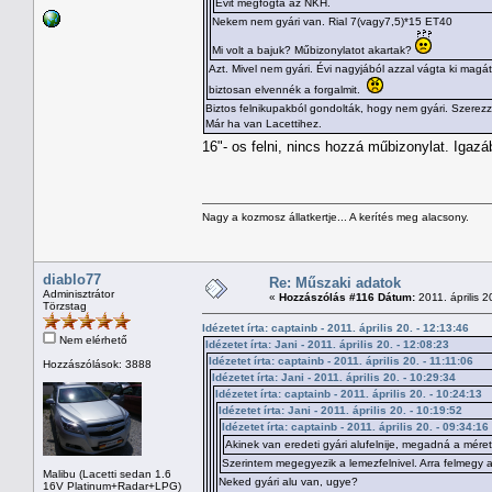
Évit megfogta az NKH.
Nekem nem gyári van. Rial 7(vagy7,5)*15 ET40
Mi volt a bajuk? Műbizonylatot akartak?
Azt. Mivel nem gyári. Évi nagyjából azzal vágta ki magá
biztosan elvennék a forgalmit.
Biztos felnikupakból gondolták, hogy nem gyári. Szerezz
Már ha van Lacettihez.
16"- os felni, nincs hozzá műbizonylat. Igaz
Nagy a kozmosz állatkertje... A kerítés meg alacsony.
diablo77
Re: Műszaki adatok
Adminisztrátor
«
Hozzászólás #116 Dátum:
2011. április 2
Törzstag
Idézetet írta: captainb - 2011. április 20. - 12:13:46
Nem elérhető
Idézetet írta: Jani - 2011. április 20. - 12:08:23
Idézetet írta: captainb - 2011. április 20. - 11:11:06
Hozzászólások: 3888
Idézetet írta: Jani - 2011. április 20. - 10:29:34
Idézetet írta: captainb - 2011. április 20. - 10:24:13
Idézetet írta: Jani - 2011. április 20. - 10:19:52
Idézetet írta: captainb - 2011. április 20. - 09:34:16
Akinek van eredeti gyári alufelnije, megadná a méret
Szerintem megegyezik a lemezfelnivel. Arra felmegy 
Malibu (Lacetti sedan 1.6
Neked gyári alu van, ugye?
16V Platinum+Radar+LPG)