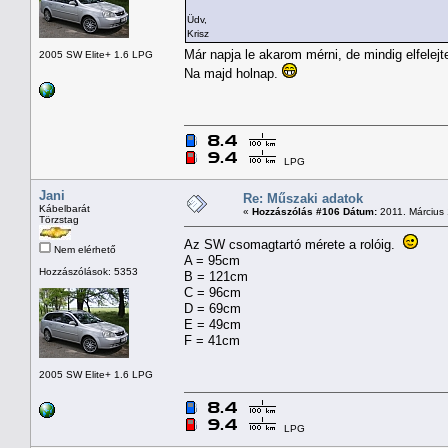
Üdv,
Krisz
Már napja le akarom mérni, de mindig elfelej
2005 SW Elite+ 1.6 LPG
Na majd holnap.
LPG
Jani
Re: Műszaki adatok
Kábelbarát
«
Hozzászólás #106 Dátum:
2011. Március 
Törzstag
Az SW csomagtartó mérete a rolóig.
Nem elérhető
A = 95cm
Hozzászólások: 5353
B = 121cm
C = 96cm
D = 69cm
E = 49cm
F = 41cm
2005 SW Elite+ 1.6 LPG
LPG