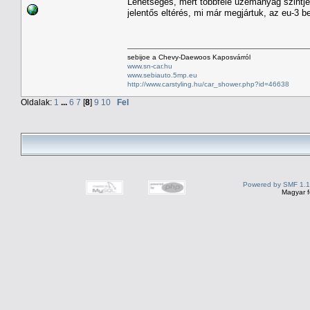
Lehetséges, mert többféle üzemanyag szintje
jelentős eltérés, mi már megjártuk, az eu-3 be
sebijoe a Chevy-Daewoos Kaposvárról
www.sn-car.hu
www.sebiauto.5mp.eu
http://www.carstyling.hu/car_shower.php?id=46638
Oldalak:
1
...
6
7
[
8
]
9
10
Fel
Powered by SMF 1.1
Magyar f