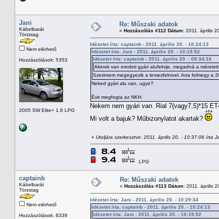
Jani
Re: Műszaki adatok
Kábelbarát
«
Hozzászólás #112 Dátum:
2011. április 2
Törzstag
Idézetet írta: captainb - 2011. április 20. - 10:24:13
Nem elérhető
Idézetet írta: Jani - 2011. április 20. - 10:19:52
Idézetet írta: captainb - 2011. április 20. - 09:34:16
Hozzászólások: 5353
Akinek van eredeti gyári alufelnije, megadná a méretei
Szerintem megegyezik a lemezfelnivel. Arra felmegy a 2
Neked gyári alu van, ugye?
Évit megfogta az NKH.
Nekem nem gyári van. Rial 7(vagy7,5)*15 ET
2005 SW Elite+ 1.6 LPG
Mi volt a bajuk? Műbizonylatot akartak?
«
Utoljára szerkesztve: 2011. április 20. - 10:37:06 írta J
LPG
captainb
Re: Műszaki adatok
Kábelbarát
«
Hozzászólás #113 Dátum:
2011. április 2
Törzstag
Idézetet írta: Jani - 2011. április 20. - 10:29:34
Nem elérhető
Idézetet írta: captainb - 2011. április 20. - 10:24:13
Idézetet írta: Jani - 2011. április 20. - 10:19:52
Hozzászólások: 6339