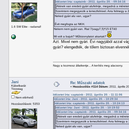
Idézetet írta: captainb - 2011. április 20. - 09:34:16
Akinek van eredeti gyári alufelnije, megadná a méretei
Szerintem megegyezik a lemezfelnivel. Arra felmegy a 
Neked gyári alu van, ugye?
Évit megfogta az NKH.
1.6 SW Elite - radarral!
Nekem nem gyári van. Rial 7(vagy7,5)*15 ET40
Mi volt a bajuk? Műbizonylatot akartak?
Azt. Mivel nem gyári. Évi nagyjából azzal vá
gyári? elengedték, de tőlem biztosan elvenné
Nagy a kozmosz állatkertje... A kerítés meg alacsony.
Jani
Re: Műszaki adatok
Kábelbarát
«
Hozzászólás #114 Dátum:
2011. április 2
Törzstag
Idézetet írta: captainb - 2011. április 20. - 11:11:06
Nem elérhető
Idézetet írta: Jani - 2011. április 20. - 10:29:34
Idézetet írta: captainb - 2011. április 20. - 10:24:13
Hozzászólások: 5353
Idézetet írta: Jani - 2011. április 20. - 10:19:52
Idézetet írta: captainb - 2011. április 20. - 09:34:16
Akinek van eredeti gyári alufelnije, megadná a mérete
Szerintem megegyezik a lemezfelnivel. Arra felmegy a
Neked gyári alu van, ugye?