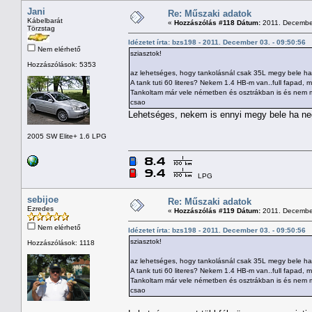
Jani
Re: Műszaki adatok
Kábelbarát
«
Hozzászólás #118 Dátum:
2011. December
Törzstag
Idézetet írta: bzs198 - 2011. December 03. - 09:50:56
Nem elérhető
sziasztok!
Hozzászólások: 5353
az lehetséges, hogy tankolásnál csak 35L megy bele h
A tank tuti 60 literes? Nekem 1.4 HB-m van..full fapad, 
Tankoltam már vele németben és osztrákban is és nem me
csao
Lehetséges, nekem is ennyi megy bele ha ne
2005 SW Elite+ 1.6 LPG
LPG
sebijoe
Re: Műszaki adatok
Ezredes
«
Hozzászólás #119 Dátum:
2011. December
Nem elérhető
Idézetet írta: bzs198 - 2011. December 03. - 09:50:56
sziasztok!
Hozzászólások: 1118
az lehetséges, hogy tankolásnál csak 35L megy bele h
A tank tuti 60 literes? Nekem 1.4 HB-m van..full fapad, 
Tankoltam már vele németben és osztrákban is és nem me
csao