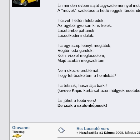
Én minden évben saját agyszüleménnyel indul
A "művek" születése a hétfő reggeli fürdés ide
Húsvét Hétfőn felébredek,
Az ágyból gyorsan ki is kelek.
Lacettimbe pattanok,
Locsolkodni indulok.
Ha egy szép leányt meglátok,
Rögtön oda gurulok.
Kölni vízzel meglocsolom,
Majd azután megszólítom:
Nem okoz-e problémát,
Hogy lefröcsköltem a homlokát?
Ha tetszik, használja bárki!
(kivéve Kripic kartársat azon hölgyek esetébe
És jöhet a többi vers!
De csak a szalonképesek!
Giovanni
Re: Locsoló vers
Törzstag
«
Hozzászólás #1 Dátum:
2008. Március 21