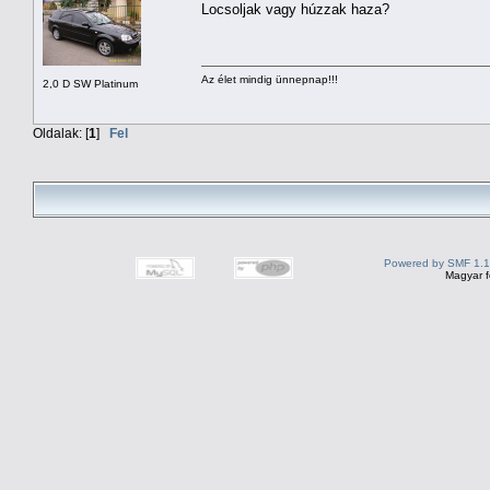
Locsoljak vagy húzzak haza?
Az élet mindig ünnepnap!!!
2,0 D SW Platinum
Oldalak: [
1
]
Fel
Powered by SMF 1.1
Magyar f