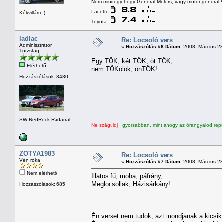
Nem mindegy hogy General Motors, vagy motor generál
Lacetti:
Kékvillám :)
Toyota:
ladlac
Re: Locsoló vers
Adminisztrátor
«
Hozzászólás #6 Dátum:
2008. Március 23
Törzstag
Egy TÖK, két TÖK, öt TÖK,
Elérhető
nem TÖKölök, önTÖK!
Hozzászólások: 3430
SW RedRock Radarral
Ne száguldj
gyorsabban, mint ahogy az őrangyalod repü
ZOTYA1983
Re: Locsoló vers
Vén róka
«
Hozzászólás #7 Dátum:
2008. Március 23
Nem elérhető
Illatos fű, moha, páfrány,
Meglocsollak, Házisárkány!
Hozzászólások: 685
Én verset nem tudok, azt mondjanak a kicsik