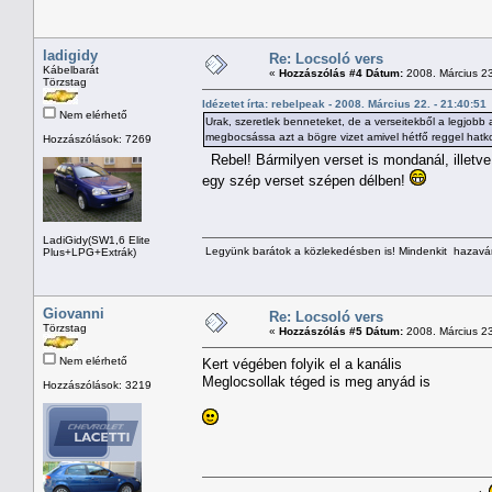
ladigidy
Re: Locsoló vers
Kábelbarát
«
Hozzászólás #4 Dátum:
2008. Március 23
Törzstag
Idézetet írta: rebelpeak - 2008. Március 22. - 21:40:51
Nem elérhető
Urak, szeretlek benneteket, de a verseitekből a legjobb
megbocsássa azt a bögre vizet amivel hétfő reggel hatk
Hozzászólások: 7269
Rebel! Bármilyen verset is mondanál, illetve 
egy szép verset szépen délben!
LadiGidy(SW1,6 Elite
Legyünk barátok a közlekedésben is! Mindenkit hazavárn
Plus+LPG+Extrák)
Giovanni
Re: Locsoló vers
Törzstag
«
Hozzászólás #5 Dátum:
2008. Március 23
Nem elérhető
Kert végében folyik el a kanális
Meglocsollak téged is meg anyád is
Hozzászólások: 3219