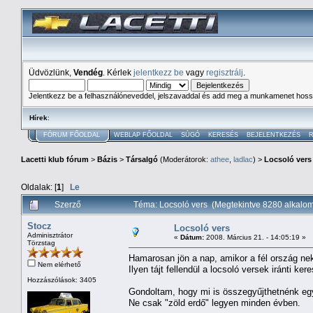
Üdvözlünk,
Vendég
. Kérlek
jelentkezz be
vagy
regisztrálj
.
Jelentkezz be a felhasználóneveddel, jelszavaddal és add meg a munkamenet hoss
Hírek
:
FÓRUM FŐOLDAL
WEBLAP FŐOLDAL
SÚGÓ
KERESÉS
BEJELENTKEZÉS
R
Lacetti klub fórum
>
Bázis
>
Társalgó
(Moderátorok:
athee
,
ladlac
) >
Locsoló vers
Oldalak: [
1
]
Le
Szerző
Téma: Locsoló vers (Megtekintve 8280 alkalo
Stocz
Locsoló vers
Adminisztrátor
«
Dátum:
2008. Március 21. - 14:05:19 »
Törzstag
Hamarosan jön a nap, amikor a fél ország neki
Nem elérhető
Ilyen tájt fellendül a locsoló versek iránti kere
Hozzászólások: 3405
Gondoltam, hogy mi is összegyűjthetnénk egy 
Ne csak "zöld erdő" legyen minden évben.