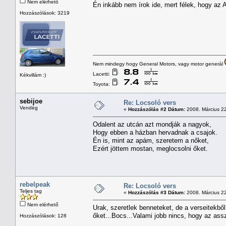
Nem elérhető
Én inkább nem írok ide, mert félek, hogy a
Hozzászólások: 3219
Nem mindegy hogy General Motors, vagy motor generál
Lacetti:
Kékvillám :)
Toyota:
sebijoe
Re: Locsoló vers
Vendég
«
Hozzászólás #2 Dátum:
2008. Március 22
Odalent az utcán azt mondják a nagyok,
Hogy ebben a házban hervadnak a csajok.
Én is, mint az apám, szeretem a nőket,
Ezért jöttem mostan, meglocsolni őket.
rebelpeak
Re: Locsoló vers
Teljes tag
«
Hozzászólás #3 Dátum:
2008. Március 22
Nem elérhető
Urak, szeretlek benneteket, de a verseitekbő
őket...Bocs...Valami jobb nincs, hogy az as
Hozzászólások: 128