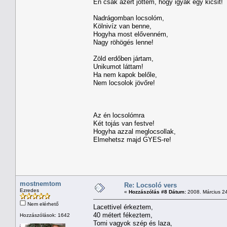
Én csak azért jöttem, hogy igyak egy kicsit!
Nadrágomban locsolóm,
Kölnivíz van benne,
Hogyha most elővenném,
Nagy röhögés lenne!
Zöld erdőben jártam,
Unikumot láttam!
Ha nem kapok belőle,
Nem locsolok jövőre!
Az én locsolómra
Két tojás van festve!
Hogyha azzal meglocsollak,
Elmehetsz majd GYES-re!
mostnemtom
Re: Locsoló vers
Ezredes
«
Hozzászólás #8 Dátum:
2008. Március 24
Nem elérhető
Lacettivel érkeztem,
40 métert fékeztem,
Hozzászólások: 1642
Tomi vagyok szép és laza,