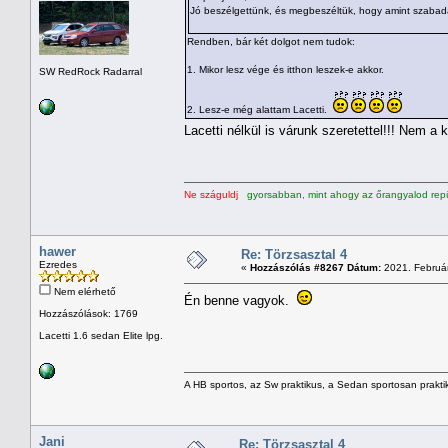
Jó beszélgettünk, és megbeszéltük, hogy amint szabadab
Rendben, bár két dolgot nem tudok:
1. Mikor lesz vége és itthon leszek-e akkor.
SW RedRock Radarral
2. Lesz-e még alattam Lacetti.
Lacetti nélkül is várunk szeretettel!!! Nem 
Ne száguldj
gyorsabban, mint ahogy az őrangyalod repü
hawer
Re: Törzsasztal 4
Ezredes
«
Hozzászólás #8267 Dátum:
2021. Február
Nem elérhető
Én benne vagyok.
Hozzászólások: 1769
Lacetti 1.6 sedan Elite lpg.
A HB sportos, az Sw praktikus, a Sedan sportosan prakti
Jani
Re: Törzsasztal 4