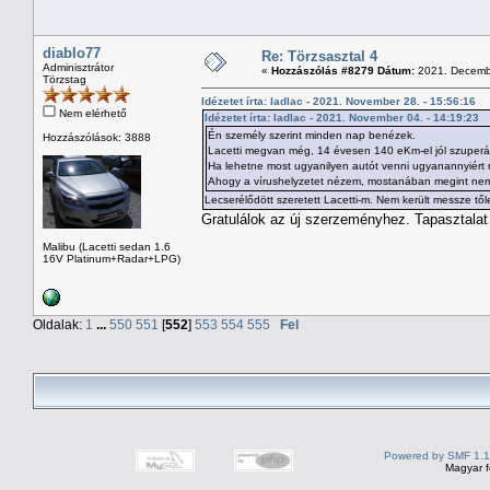
diablo77
Re: Törzsasztal 4
Adminisztrátor
«
Hozzászólás #8279 Dátum:
2021. Decembe
Törzstag
Idézetet írta: ladlac - 2021. November 28. - 15:56:16
Nem elérhető
Idézetet írta: ladlac - 2021. November 04. - 14:19:23
Én személy szerint minden nap benézek.
Hozzászólások: 3888
Lacetti megvan még, 14 évesen 140 eKm-el jól szuperál,
Ha lehetne most ugyanilyen autót venni ugyanannyiért m
Ahogy a vírushelyzetet nézem, mostanában megint nem le
Lecserélődött szeretett Lacetti-m. Nem került messze t
Gratulálok az új szerzeményhez. Tapasztala
Malibu (Lacetti sedan 1.6
16V Platinum+Radar+LPG)
Oldalak:
1
...
550
551
[
552
]
553
554
555
Fel
Powered by SMF 1.1
Magyar f