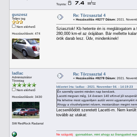
Toyota:
guszesz
Re: Törzsasztal 4
Teljes tag
«
Hozzászólás #8277 Dátum:
2021. Novembe
Nem elérhető
Sziasztok! Kb hetente én is meglátogatom a 
280,000 km-el az órájában. Bár mellette kala
Hozzászólások: 474
örök darab lesz. Üdv, mindenkinek!
ladlac
Re: Törzsasztal 4
Adminisztrátor
«
Hozzászólás #8278 Dátum:
2021. Novembe
Törzstag
Idézetet írta: ladlac - 2021. November 04. - 14:19:23
Nem elérhető
Én személy szerint minden nap benézek.
Lacetti megvan még, 14 évesen 140 eKm-el jól szuperál, 
Hozzászólások: 3430
Ha lehetne most ugyanilyen autót venni ugyanannyiért mi
Ahogy a vírushelyzetet nézem, mostanában megint nem le
Lecserélődött szeretett Lacetti-m. Nem kerü
tovább az utakat:
SW RedRock Radarral
Ne száguldj
gyorsabban, mint ahogy az őrangyalod repü