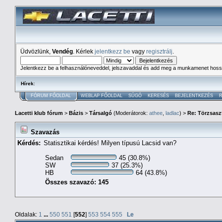
Üdvözlünk,
Vendég
. Kérlek
jelentkezz be
vagy
regisztrálj
.
Jelentkezz be a felhasználóneveddel, jelszavaddal és add meg a munkamenet hoss
Hírek
:
FÓRUM FŐOLDAL
WEBLAP FŐOLDAL
SÚGÓ
KERESÉS
BEJELENTKEZÉS
R
Lacetti klub fórum
>
Bázis
>
Társalgó
(Moderátorok:
athee
,
ladlac
) >
Re: Törzsaszt
Szavazás
Kérdés:
Statisztikai kérdés! Milyen típusú Lacsid van?
Sedan
45 (30.8%)
SW
37 (25.3%)
HB
64 (43.8%)
Összes szavazó: 145
Oldalak:
1
...
550
551
[
552
]
553
554
555
Le