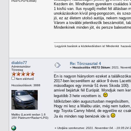
Plus+LPG+Extrák)
Kezdem én. Mindhárom gyerekem családos lett,
1 kisfiú van. Ilus nyugdíj mellet fél állásb
unokázásokon kívül ping-pongozom, és szezonb
jó, ez az életem utolsó autója, nekem nagyon
Várom a további jelentkezők beszámolóit, ta
Mindenkinek minden jót, és persze balesetme
Legyünk barátok a közlekedésben is! Mindenkit hazavárn
diablo77
Re: Törzsasztal 4
Adminisztrátor
«
Hozzászólás #8272 Dátum:
2021. Novembe
Törzstag
Én is nagyon hiányolom ezeket a találkozókat
Nem elérhető
2017-ben lecseréltem az akkor 9 éves Lacetti
másodlagos egy immár 51 éves Skoda 100). Pá
Hozzászólások: 3888
amivel bejártuk fél Európát. Mondjuk nem ker
legutóbb 3 hete vezettem is.
Időközben idén augusztusban megnősültem, 1
Hogy mi lesz a Malibu után, még nem tudom, m
egy Toyota Camry hibrid, de egyelőre ez csa
Malibu (Lacetti sedan 1.6
Ja és minden nap benézek ide is
16V Platinum+Radar+LPG)
«
Utoljára szerkesztve: 2021. November 04. - 19:35:24 í