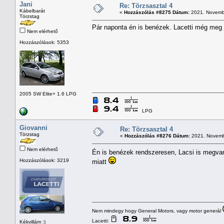
Jani
Re: Törzsasztal 4
Kábelbarát
«
Hozzászólás #8275 Dátum:
2021. Novembe
Törzstag
Pár naponta én is benézek. Lacetti még meg
Nem elérhető
Hozzászólások: 5353
2005 SW Elite+ 1.6 LPG
LPG
Giovanni
Re: Törzsasztal 4
Törzstag
«
Hozzászólás #8276 Dátum:
2021. Novembe
Nem elérhető
Én is benézek rendszeresen, Lacsi is megva
Hozzászólások: 3219
miatt
Nem mindegy hogy General Motors, vagy motor generál
Lacetti:
Kékvillám :)