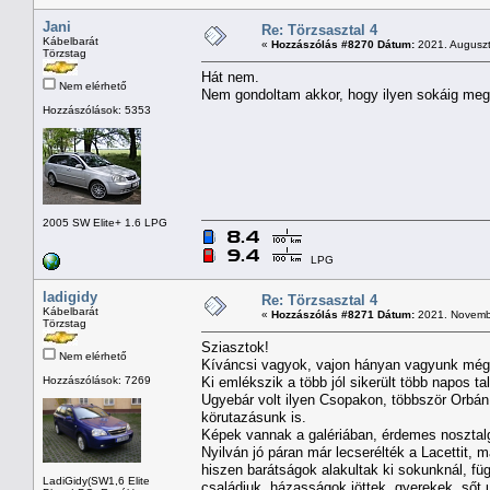
Jani
Re: Törzsasztal 4
Kábelbarát
«
Hozzászólás #8270 Dátum:
2021. Auguszt
Törzstag
Hát nem.
Nem elérhető
Nem gondoltam akkor, hogy ilyen sokáig meg
Hozzászólások: 5353
2005 SW Elite+ 1.6 LPG
LPG
ladigidy
Re: Törzsasztal 4
Kábelbarát
«
Hozzászólás #8271 Dátum:
2021. Novembe
Törzstag
Sziasztok!
Nem elérhető
Kíváncsi vagyok, vajon hányan vagyunk még,
Hozzászólások: 7269
Ki emlékszik a több jól sikerült több napos ta
Ugyebár volt ilyen Csopakon, többször Orbán 
körutazásunk is.
Képek vannak a galériában, érdemes nosztalg
Nyilván jó páran már lecserélték a Lacettit, m
hiszen barátságok alakultak ki sokunknál, fü
LadiGidy(SW1,6 Elite
családjuk, házasságok jöttek, gyerekek, sőt 