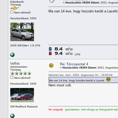
Kábelbarát
«
Hozzászólás #8268 Dátum:
2021. Auguszt
Törzstag
Ma van 14 éve, hogy hozzám került a Lacett
Nem elérhető
Hozzászólások: 5353
2005 SW Elite+ 1.6 LPG
LPG
ladlac
Re: Törzsasztal 4
Adminisztrátor
«
Hozzászólás #8269 Dátum:
2021. Augusztus 
Törzstag
Idézetet írta: Jani - 2021. Augusztus 31. - 19:03:04
Nem elérhető
Ma van 14 éve, hogy hozzám került a Lacetti.
Hozzászólások: 3430
Nem most volt.
SW RedRock Radarral
Ne száguldj
gyorsabban, mint ahogy az őrangyalod repü