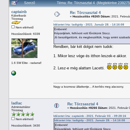
Szerző
Téma: Re: Törzsasztal 4 (Megtekintve 23927
captainb
Re: Törzsasztal 4
Kábelbarát
«
Hozzászólás #8265 Dátum:
2021. Február
Törzstag
Idézetet írta: ladigidy - 2021. Január 28. - 14:16:08
Nem elérhető
Emberek!
Képzeljétek, felhívott volt főnökünk Stocz.
Hozzászólások: 6339
Jó beszélgettünk, és megbeszéltük, hogy amint szabadab
Rendben, bár két dolgot nem tudok:
1. Mikor lesz vége és itthon leszek-e akkor.
1.6 SW Elite - radarral!
2. Lesz-e még alattam Lacetti.
Nagy a kozmosz állatkertje... A kerítés meg alacsony.
ladlac
Re: Törzsasztal 4
Adminisztrátor
«
Hozzászólás #8266 Dátum:
2021. Február 0
Törzstag
Idézetet írta: captainb - 2021. Február 03. - 09:28:16
Nem elérhető
Idézetet írta: ladigidy - 2021. Január 28. - 14:16:08
Emberek!
Hozzászólások: 3430
Képzeljétek, felhívott volt főnökünk Stocz.