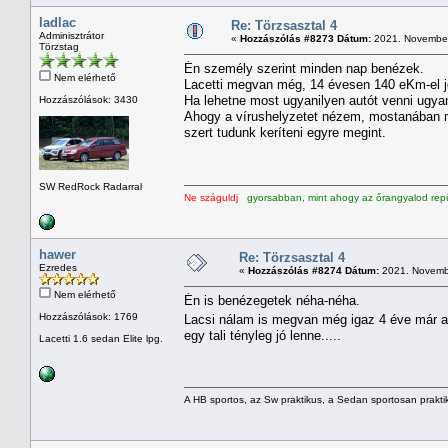
ladlac
Re: Törzsasztal 4
Adminisztrátor
«
Hozzászólás #8273 Dátum:
2021. November 
Törzstag
Én személy szerint minden nap benézek.
Nem elérhető
Lacetti megvan még, 14 évesen 140 eKm-el jól
Ha lehetne most ugyanilyen autót venni ugyan
Hozzászólások: 3430
Ahogy a vírushelyzetet nézem, mostanában me
szert tudunk keríteni egyre megint.
SW RedRock Radarral
Ne száguldj
gyorsabban, mint ahogy az őrangyalod repü
hawer
Re: Törzsasztal 4
Ezredes
«
Hozzászólás #8274 Dátum:
2021. Novembe
Nem elérhető
Én is benézegetek néha-néha.
Hozzászólások: 1769
Lacsi nálam is megvan még igaz 4 éve már a
egy tali tényleg jó lenne.....
Lacetti 1.6 sedan Elite lpg.
A HB sportos, az Sw praktikus, a Sedan sportosan prakti