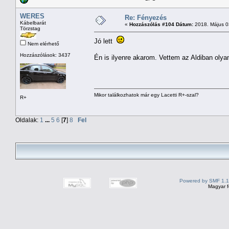
WERES
Re: Fényezés
Kábelbarát
«
Hozzászólás #104 Dátum:
2018. Május 03
Törzstag
Jó lett
Nem elérhető
Hozzászólások: 3437
Én is ilyenre akarom. Vettem az Aldiban olya
Mikor találkozhatok már egy Lacetti R+-szal?
R+
Oldalak:
1
...
5
6
[
7
]
8
Fel
Powered by SMF 1.1
Magyar f