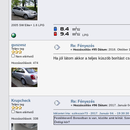
2005 SW Elite+ 1.6 LPG
LPG
guszesz
Re: Fényezés
Teljes tag
«
Hozzászólás #95 Dátum:
2016. Október 1
Nem elérhető
Ha jól látom akkor a teljes küszöb borítást c
Hozzászólások: 474
Krupcheck
Re: Fényezés
Teljes tag
«
Hozzászólás #96 Dátum:
2017. Január 04
Nem elérhető
Idézetet írta: szikszair73 - 2017. Január 04. - 19:30:30
Festékkeverő Borsodban is van, közölte amit leírtál. Sze
Hozzászólások: 338
Ördögi kör?