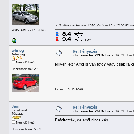
«
Utoljára szerkesztve: 2016. Október 15. - 15:00:08 írta
2005 SW Elite+ 1.6 LPG
LPG
whiteg
Re: Fényezés
Teljes tag
«
Hozzászólás #93 Dátum:
2016. Október 1
Nem elérhető
Milyen lett? Arról is van fotó? Vagy csak rá k
Hozzászólások: 209
Lacetti 1.6 HB 2006
Jani
Re: Fényezés
Kábelbarát
«
Hozzászólás #94 Dátum:
2016. Október 1
Törzstag
Befoltozták, de arról nincs kép.
Nem elérhető
Hozzászólások: 5353