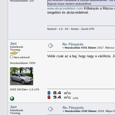
Azt tervezem csináltatok a Lacettin alvázvédelmet. Tud v
Hozzászólások: 135
fújanak össze mindent alvázvédővel.
www.alvazvedelem.com
Kőbányán a Mázsa utc
üregelést és alvázvédelmet.
Nubira3 - 1.6 - SX - Sedan - Zavoli LPG
Jani
Re: Fényezés
Kábelbarát
«
Hozzászólás #101 Dátum:
2017. Március 
Törzstag
Velük csak az a baj, hogy nagy a várólista. 
Nem elérhető
Hozzászólások: 5353
2005 SW Elite+ 1.6 LPG
LPG
Jani
Re: Fényezés
Kábelbarát
«
Hozzászólás #102 Dátum:
2018. Május 02
Törzstag