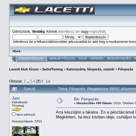
Üdvözlünk,
Vendég
. Kérlek
jelentkezz be
vagy
regisztrálj
.
Jelentkezz be a felhasználóneveddel, jelszavaddal és add meg a munkamenet hoss
Hírek
:
FÓRUM FŐOLDAL
WEBLAP FŐOLDAL
SÚGÓ
KERESÉS
BEJELENTKEZÉS
R
Lacetti klub fórum
>
Sufni/Tuning
>
Karosszéria, fényezés, utastér
>
Fényezés
Oldalak:
1
...
5
6
[
7
]
8
Le
Szerző
Téma: Fényezés (Megtekintve 98691 alkalomm
Jani
Re: Fényezés
Kábelbarát
«
Hozzászólás #90 Dátum:
2016. Október 0
Törzstag
Arra készüljön a lakatos. Én a pénztárcámat
Nem elérhető
Megkértem, ha lesz közben ideje, csináljon k
Hozzászólások: 5353