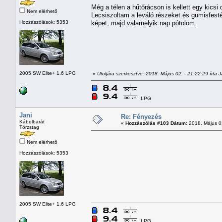
Még a télen a hűtőrácson is kellett egy kics
Nem elérhető
Lecsiszoltam a leváló részeket és gumisfest
Hozzászólások: 5353
képet, majd valamelyik nap pótolom.
2005 SW Elite+ 1.6 LPG
«
Utoljára szerkesztve: 2018. Május 02. - 21:22:29 írta J
LPG
Jani
Re: Fényezés
Kábelbarát
«
Hozzászólás #103 Dátum:
2018. Május 03
Törzstag
Nem elérhető
Hozzászólások: 5353
2005 SW Elite+ 1.6 LPG
LPG