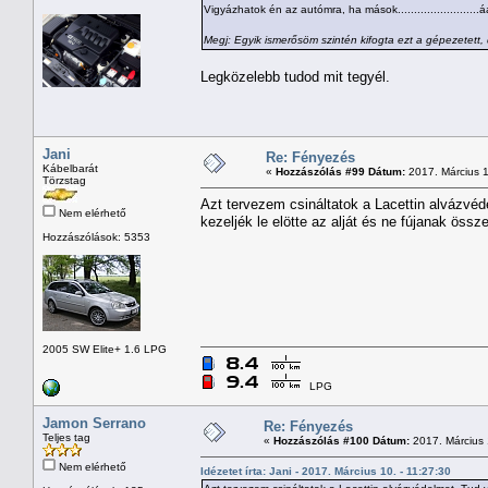
Vigyázhatok én az autómra, ha mások.......................
Megj: Egyik ismerősöm szintén kifogta ezt a gépezetett,
Legközelebb tudod mit tegyél.
Jani
Re: Fényezés
Kábelbarát
«
Hozzászólás #99 Dátum:
2017. Március 1
Törzstag
Azt tervezem csináltatok a Lacettin alvázvéd
Nem elérhető
kezeljék le elötte az alját és ne fújanak öss
Hozzászólások: 5353
2005 SW Elite+ 1.6 LPG
LPG
Jamon Serrano
Re: Fényezés
Teljes tag
«
Hozzászólás #100 Dátum:
2017. Március 
Nem elérhető
Idézetet írta: Jani - 2017. Március 10. - 11:27:30