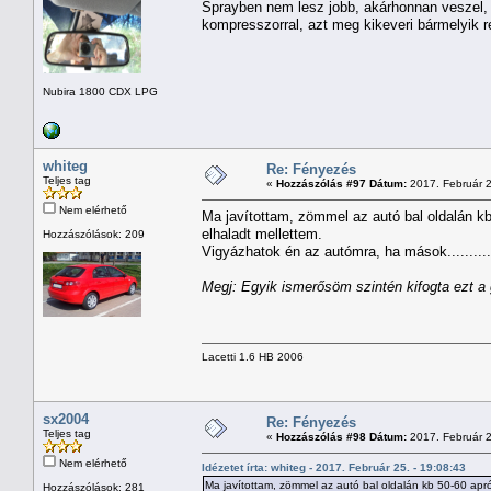
Sprayben nem lesz jobb, akárhonnan veszel, 
kompresszorral, azt meg kikeveri bármelyik r
Nubira 1800 CDX LPG
whiteg
Re: Fényezés
Teljes tag
«
Hozzászólás #97 Dátum:
2017. Február 2
Nem elérhető
Ma javítottam, zömmel az autó bal oldalán kb
elhaladt mellettem.
Hozzászólások: 209
Vigyázhatok én az autómra, ha mások............
Megj: Egyik ismerősöm szintén kifogta ezt a 
Lacetti 1.6 HB 2006
sx2004
Re: Fényezés
Teljes tag
«
Hozzászólás #98 Dátum:
2017. Február 2
Nem elérhető
Idézetet írta: whiteg - 2017. Február 25. - 19:08:43
Ma javítottam, zömmel az autó bal oldalán kb 50-60 apró 
Hozzászólások: 281