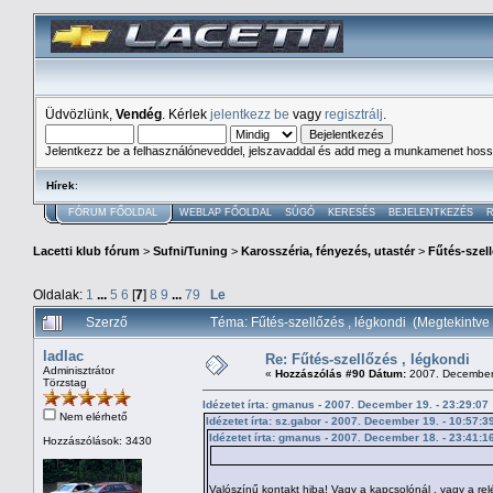
Üdvözlünk,
Vendég
. Kérlek
jelentkezz be
vagy
regisztrálj
.
Jelentkezz be a felhasználóneveddel, jelszavaddal és add meg a munkamenet hoss
Hírek
:
FÓRUM FŐOLDAL
WEBLAP FŐOLDAL
SÚGÓ
KERESÉS
BEJELENTKEZÉS
R
Lacetti klub fórum
>
Sufni/Tuning
>
Karosszéria, fényezés, utastér
>
Fűtés-szell
Oldalak:
1
...
5
6
[
7
]
8
9
...
79
Le
Szerző
Téma: Fűtés-szellőzés , légkondi (Megtekintv
ladlac
Re: Fűtés-szellőzés , légkondi
Adminisztrátor
«
Hozzászólás #90 Dátum:
2007. December 
Törzstag
Idézetet írta: gmanus - 2007. December 19. - 23:29:07
Nem elérhető
Idézetet írta: sz.gabor - 2007. December 19. - 10:57:3
Idézetet írta: gmanus - 2007. December 18. - 23:41:1
Hozzászólások: 3430
Valószínű kontakt hiba! Vagy a kapcsolónál , vagy a re