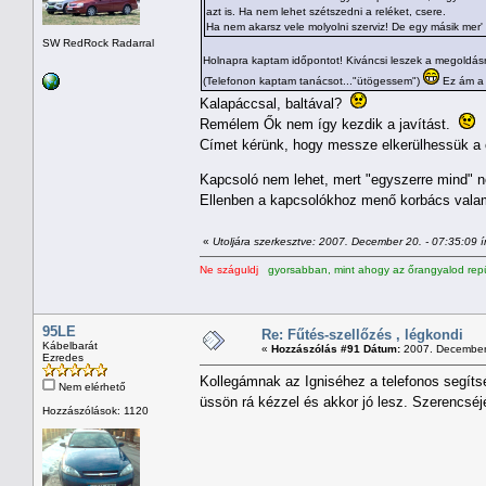
azt is. Ha nem lehet szétszedni a reléket, csere.
Ha nem akarsz vele molyolni szerviz! De egy másik mer'
SW RedRock Radarral
Holnapra kaptam időpontot! Kiváncsi leszek a megoldás
(Telefonon kaptam tanácsot..."ütögessem")
Ez ám a 
Kalapáccsal, baltával?
Remélem Ők nem így kezdik a javítást.
Címet kérünk, hogy messze elkerülhessük a 
Kapcsoló nem lehet, mert "egyszerre mind" n
Ellenben a kapcsolókhoz menő korbács valame
«
Utoljára szerkesztve: 2007. December 20. - 07:35:09 ír
Ne száguldj
gyorsabban, mint ahogy az őrangyalod repü
95LE
Re: Fűtés-szellőzés , légkondi
Kábelbarát
«
Hozzászólás #91 Dátum:
2007. December 
Ezredes
Kollegámnak az Igniséhez a telefonos segítség
Nem elérhető
üssön rá kézzel és akkor jó lesz. Szerencséjér
Hozzászólások: 1120