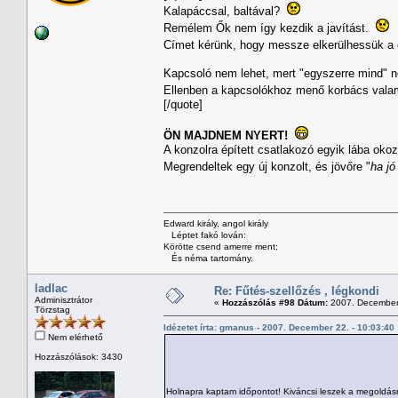
Kalapáccsal, baltával?
Remélem Ők nem így kezdik a javítást.
Címet kérünk, hogy messze elkerülhessük a 
Kapcsoló nem lehet, mert "egyszerre mind" n
Ellenben a kapcsolókhoz menő korbács valame
[/quote]
ÖN MAJDNEM NYERT!
A konzolra épített csatlakozó egyik lába okoz
Megrendeltek egy új konzolt, és jövőre "
ha jó
Edward király, angol király
Léptet fakó lován:
Körötte csend amerre ment;
És néma tartomány.
ladlac
Re: Fűtés-szellőzés , légkondi
Adminisztrátor
«
Hozzászólás #98 Dátum:
2007. December 
Törzstag
Idézetet írta: gmanus - 2007. December 22. - 10:03:40
Nem elérhető
Hozzászólások: 3430
Holnapra kaptam időpontot! Kiváncsi leszek a megoldás