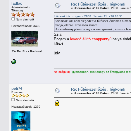
ladlac
Re: Fűtés-szellőzés , légkondi
Adminisztrátor
«
Hozzászólás #102 Dátum:
2008. Január 1
Törzstag
Idézetet írta: zotyec - 2008. Január 11. - 20:08:51
Nem elérhető
Sziasztok! Aki nem elégedett a fűtéssel érdemes a masz
módja,jelezze szivessen leírom.
Hozzászólások: 3430
Az eredmény jelentős vége a vacogásnak , a motor fele i
Szia.
Engem a
levegő állító csappantyú
helye érdek
köszi
SW RedRock Radarral
üdv
Ne száguldj
gyorsabban, mint ahogy az őrangyalod repü
peti74
Re: Fűtés-szellőzés , légkondi
Ezredes
«
Hozzászólás #103 Dátum:
2008. Január 1
Nem elérhető
Hozzászólások: 1279