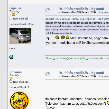
cápaFeri
Re: Fűtés-szellőzés , légkondi
Törzstag
«
Hozzászólás #96 Dátum:
2007. December 
Nem elérhető
Idézetet írta: captainb - 2007. December 20. - 21:06:49
koszonom mindenki segitseget parasodas ugyben. a hatso
Hozzászólások: 5924
miatt parasodott- nejem tobbszori telefonbeszelgetes uta
nok! a teli gumira vis****akta a karpit szonyeget, mert 
volt lefagyva a szelvedo.
Jajj!....
Még szerencse, hogy nem le
ilyen nem fordulhatna elő! Inkább szakterület
cettim
"Ha egy férfi kinyitja a kocsiajtót egy nő előtt, akkor 
gmanus
Re: Fűtés-szellőzés , légkondi
Friss hús
«
Hozzászólás #97 Dátum:
2007. December 
Nem elérhető
Hozzászólások: 4
Holnapra kaptam időpontot! Kiváncsi leszek 
(Telefonon kaptam tanácsot..."ütögessem")
[/quote]