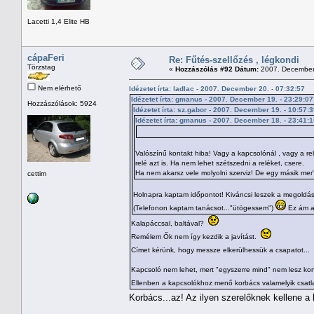
Lacetti 1,4 Elite HB
cápaFeri
Re: Fűtés-szellőzés , légkondi
Törzstag
«
Hozzászólás #92 Dátum:
2007. December 
Nem elérhető
Idézetet írta: ladlac - 2007. December 20. - 07:32:57
Idézetet írta: gmanus - 2007. December 19. - 23:29:07
Hozzászólások: 5924
Idézetet írta: sz.gabor - 2007. December 19. - 10:57:
Idézetet írta: gmanus - 2007. December 18. - 23:41:
Valószínű kontakt hiba! Vagy a kapcsolónál , vagy a r
relé azt is. Ha nem lehet szétszedni a reléket, csere.
Ha nem akarsz vele molyolni szerviz! De egy másik mer
cettim
Holnapra kaptam időpontot! Kiváncsi leszek a megoldás
(Telefonon kaptam tanácsot..."ütögessem")
Ez ám a
Kalapáccsal, baltával?
Remélem Ők nem így kezdik a javítást.
Címet kérünk, hogy messze elkerülhessük a csapatot...
Kapcsoló nem lehet, mert "egyszerre mind" nem lesz kon
Ellenben a kapcsolókhoz menő korbács valamelyik csatla
Korbács...az! Az ilyen szerelőknek kellene a