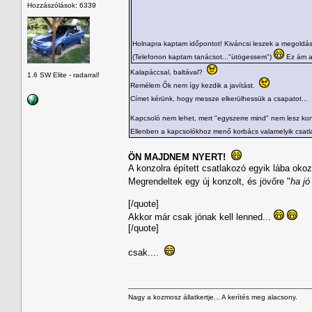
Hozzászólások: 6339
Holnapra kaptam időpontot! Kiváncsi leszek a megoldás
(Telefonon kaptam tanácsot..."ütögessem")
Ez ám a
Kalapáccsal, baltával?
1.6 SW Elite - radarral!
Remélem Ők nem így kezdik a javítást.
Címet kérünk, hogy messze elkerülhessük a csapatot...
Kapcsoló nem lehet, mert "egyszerre mind" nem lesz kon
Ellenben a kapcsolókhoz menő korbács valamelyik csatla
ÖN MAJDNEM NYERT!
A konzolra épített csatlakozó egyik lába okoz
Megrendeltek egy új konzolt, és jövőre "
ha jó
[/quote]
Akkor már csak jónak kell lenned...
[/quote]
csak....
Nagy a kozmosz állatkertje... A kerítés meg alacsony.