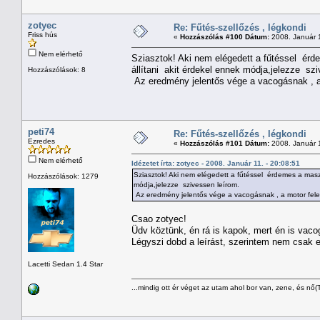
zotyec
Re: Fűtés-szellőzés , légkondi
Friss hús
«
Hozzászólás #100 Dátum:
2008. Január 1
Nem elérhető
Sziasztok! Aki nem elégedett a fűtéssel érd
állítani akit érdekel ennek módja,jelezze sz
Hozzászólások: 8
Az eredmény jelentős vége a vacogásnak , a m
peti74
Re: Fűtés-szellőzés , légkondi
Ezredes
«
Hozzászólás #101 Dátum:
2008. Január 1
Nem elérhető
Idézetet írta: zotyec - 2008. Január 11. - 20:08:51
Sziasztok! Aki nem elégedett a fűtéssel érdemes a masz
Hozzászólások: 1279
módja,jelezze szivessen leírom.
Az eredmény jelentős vége a vacogásnak , a motor fele i
Csao zotyec!
Üdv köztünk, én rá is kapok, mert én is vaco
Légyszi dobd a leírást, szerintem nem csak 
Lacetti Sedan 1.4 Star
...mindig ott ér véget az utam ahol bor van, zene, és nő(