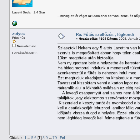
Lacetti Sedan 1.4 Star
...mindig ott ér véget az utam ahol bor van, zene, és nő(
zotyec
Re: Fűtés-szellőzés , légkondi
Friss hús
«
Hozzászólás #104 Dátum:
2008. Január 1
Nem elérhető
Sziasztok! Nekem egy 5 ajtós Lacettim van ké
szerviz is megerősített abban hogy télen csa
Hozzászólások: 8
10km megtétele után biztosítja.
Nem nyugodtam bele a helyzetbe és kereste
Ha hideg motorral indulunk a menetszél túlz
azonkeresztül a fűtés is nehezen indul meg .
Ezt megtudjuk akadájozni ha kitakarjuk a masz
Tavasszal kiszoktam venni a karton lapot ne 
rááramlik alul a lökháritó nyilásain az elég n
A levegő csappantyút ami sajnos nem álíthat
találjátok ,egy elektromos szervómotor mozga
Kiszereled a keszty.tartót és nyomkodod a b
kell a csatlakozóját lehuznod amikor félig va
időjárás vissza dugod a helyére. Ezzel eltud
nem jéghideg levegőt kell felmelegitenie a füt
Oldalak:
1
...
5
6
[
7
]
8
9
...
79
Fel