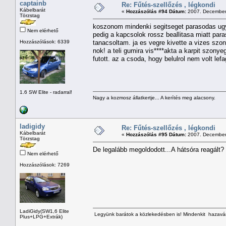
captainb
Re: Fűtés-szellőzés , légkondi
Kábelbarát
«
Hozzászólás #94 Dátum:
2007. December 
Törzstag
koszonom mindenki segitseget parasodas ugy
Nem elérhető
pedig a kapcsolok rossz beallitasa miatt para
Hozzászólások: 6339
tanacsoltam. ja es vegre kivette a vizes szo
nok! a teli gumira vis****akta a karpit szony
futott. az a csoda, hogy belulrol nem volt lef
1.6 SW Elite - radarral!
Nagy a kozmosz állatkertje... A kerítés meg alacsony.
ladigidy
Re: Fűtés-szellőzés , légkondi
Kábelbarát
«
Hozzászólás #95 Dátum:
2007. December 
Törzstag
De legalább megoldodott...A hátsóra reagált?
Nem elérhető
Hozzászólások: 7269
LadiGidy(SW1,6 Elite
Legyünk barátok a közlekedésben is! Mindenkit hazavárn
Plus+LPG+Extrák)