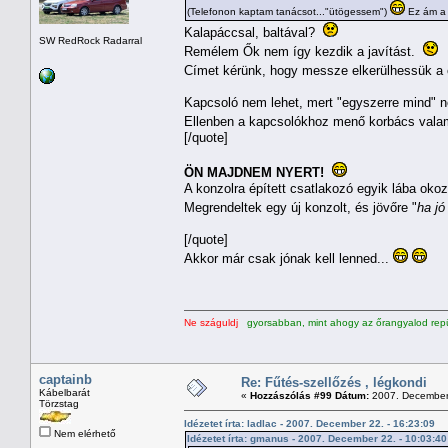
(Telefonon kaptam tanácsot..."ütögessem")
Ez ám a 
Kalapáccsal, baltával?
SW RedRock Radarral
Remélem Ők nem így kezdik a javítást.
Címet kérünk, hogy messze elkerülhessük a 
Kapcsoló nem lehet, mert "egyszerre mind" n
Ellenben a kapcsolókhoz menő korbács valame
[/quote]
ÖN MAJDNEM NYERT!
A konzolra épített csatlakozó egyik lába okoz
Megrendeltek egy új konzolt, és jövőre "
ha jó
[/quote]
Akkor már csak jónak kell lenned...
Ne száguldj
gyorsabban, mint ahogy az őrangyalod repü
captainb
Re: Fűtés-szellőzés , légkondi
Kábelbarát
«
Hozzászólás #99 Dátum:
2007. December 
Törzstag
Idézetet írta: ladlac - 2007. December 22. - 16:23:09
Nem elérhető
Idézetet írta: gmanus - 2007. December 22. - 10:03:40