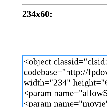
234x60:
<object classid="cls
codebase="http://fpd
width="234" height="
<param name="allowS
<param name="movie" 