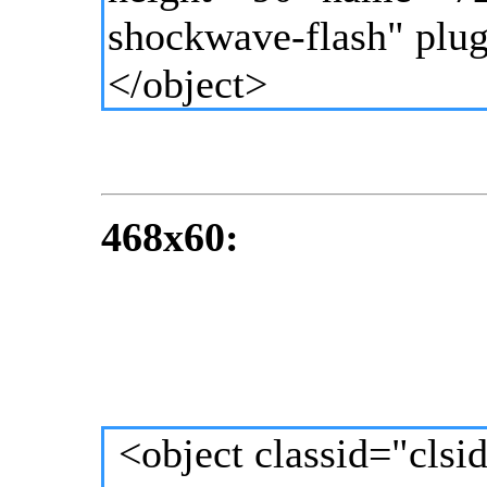
shockwave-flash" plu
</object>
468x60:
<object classid="cls