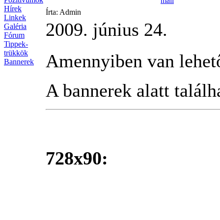
Hírek
Írta: Admin
Linkek
2009. június 24.
Galéria
Fórum
Tippek-
trükkök
Amennyiben van lehetős
Bannerek
A bannerek alatt talál
728x90: