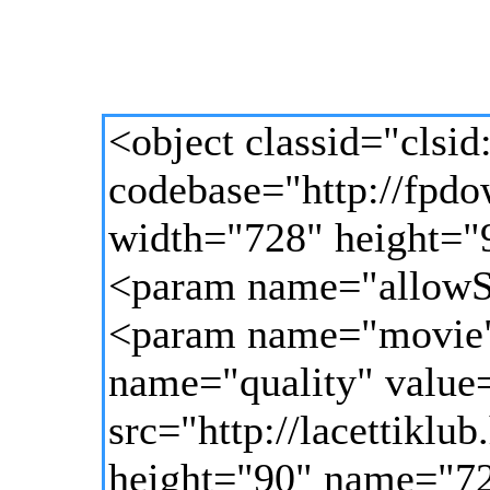
<object classid="cls
codebase="http://fpd
width="728" height="
<param name="allowS
<param name="movie" 
name="quality" value
src="http://lacettikl
height="90" name="72