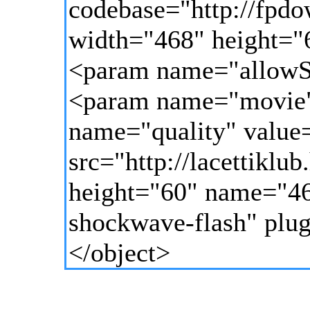
codebase="http://fpd
width="468" height="
<param name="allowS
<param name="movie" 
name="quality" value
src="http://lacettikl
height="60" name="46
shockwave-flash" plu
</object>