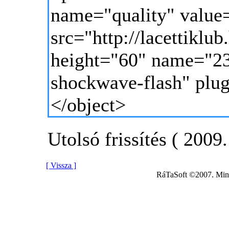
name="quality" value
src="http://lacettikl
height="60" name="23
shockwave-flash" plu
</object>
Utolsó frissítés ( 2009.
[ Vissza ]
RáTaSoft ©2007. Minde