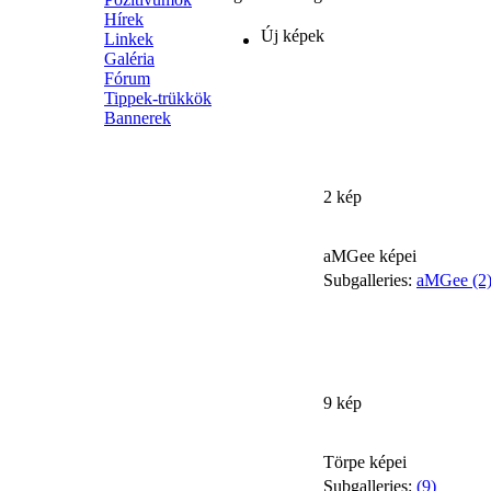
Hírek
Új képek
Linkek
Galéria
Fórum
Tippek-trükkök
Bannerek
2 kép
aMGee képei
Subgalleries:
aMGee (2
9 kép
Törpe képei
Subgalleries:
(9)