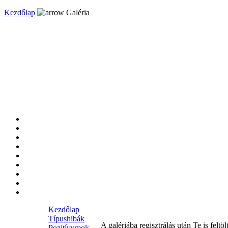
Kezdőlap
Galéria
Kezdőlap
Típushibák
A galériába regisztrálás után Te is feltöl
Pozitívumok