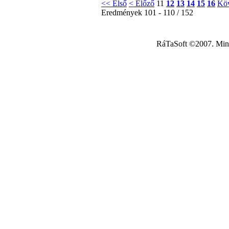
<< Első
< Előző
11
12
13
14
15
16
Köv
Eredmények 101 - 110 / 152
RáTaSoft ©2007. Minde