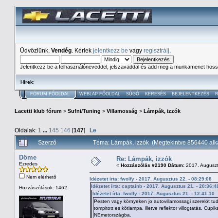
Üdvözlünk,
Vendég
. Kérlek
jelentkezz be
vagy
regisztrálj
.
Jelentkezz be a felhasználóneveddel, jelszavaddal és add meg a munkamenet hoss
Hírek
:
FÓRUM FŐOLDAL
WEBLAP FŐOLDAL
SÚGÓ
KERESÉS
BEJELENTKEZÉS
R
Lacetti klub fórum
>
Sufni/Tuning
>
Villamosság
>
Lámpák, izzók
Oldalak:
1
...
145
146
[
147
]
Le
Szerző
Téma: Lámpák, izzók (Megtekintve 856440 al
Döme
Re: Lámpák, izzók
Ezredes
«
Hozzászólás #2190 Dátum:
2017. Auguszt
Nem elérhető
Idézetet írta: fwolfy - 2017. Augusztus 22. - 08:29:08
Idézetet írta: captainb - 2017. Augusztus 21. - 20:36:4
Hozzászólások: 1462
Idézetet írta: fwolfy - 2017. Augusztus 21. - 12:41:10
Pesten vagy környeken jo autovillamossagi szerelöt tud
tompitott es kötlampa, illetve reflektor villogtatás. Cup
NEmetországba.