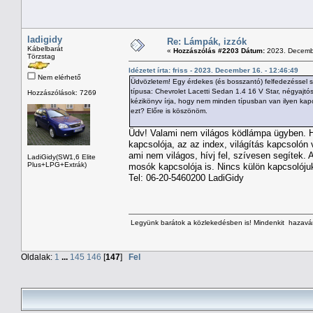
ladigidy
Re: Lámpák, izzók
Kábelbarát
«
Hozzászólás #2203 Dátum:
2023. Decembe
Törzstag
Idézetet írta: friss - 2023. December 16. - 12:46:49
Nem elérhető
Üdvözletem! Egy érdekes (és bosszantó) felfedezéssel s
típusa: Chevrolet Lacetti Sedan 1.4 16 V Star, négyajtós
Hozzászólások: 7269
kézikönyv írja, hogy nem minden típusban van ilyen kap
ezt? Előre is köszönöm.
Üdv! Valami nem világos ködlámpa ügyben. Ha
kapcsolója, az az index, világítás kapcsolón
ami nem világos, hívj fel, szívesen segítek.
LadiGidy(SW1,6 Elite
Plus+LPG+Extrák)
mosók kapcsolója is. Nincs külön kapcsolójuk
Tel: 06-20-5460200 LadiGidy
Legyünk barátok a közlekedésben is! Mindenkit hazavárn
Oldalak:
1
...
145
146
[
147
]
Fel