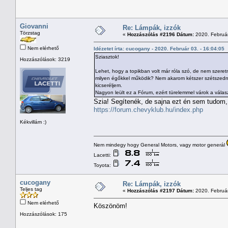
Giovanni
Re: Lámpák, izzók
Törzstag
«
Hozzászólás #2196 Dátum:
2020. Február
Nem elérhető
Idézetet írta: cucogany - 2020. Február 03. - 16:04:05
Sziasztok!
Hozzászólások: 3219
Lehet, hogy a topikban volt már róla szó, de nem szeret
milyen égőkkel működik? Nem akarom kétszer szétszedni
kicseréljem.
Nagyon leült ez a Fórum, ezért türelemmel várok a válasz
Szia! Segítenék, de sajna ezt én sem tudom,
https://forum.chevyklub.hu/index.php
Kékvillám :)
Nem mindegy hogy General Motors, vagy motor generál
Lacetti:
Toyota:
cucogany
Re: Lámpák, izzók
Teljes tag
«
Hozzászólás #2197 Dátum:
2020. Február
Nem elérhető
Köszönöm!
Hozzászólások: 175