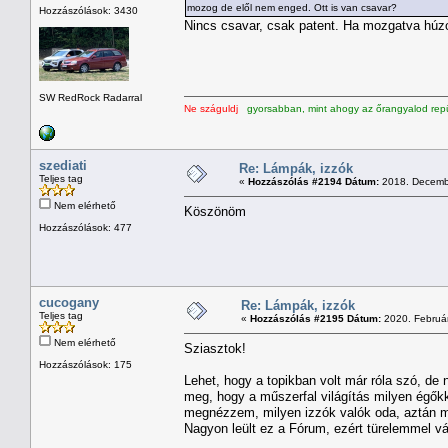
mozog de elől nem enged. Ott is van csavar?
Hozzászólások: 3430
Nincs csavar, csak patent. Ha mozgatva húzod
SW RedRock Radarral
Ne száguldj
gyorsabban, mint ahogy az őrangyalod repü
szediati
Re: Lámpák, izzók
Teljes tag
«
Hozzászólás #2194 Dátum:
2018. Decembe
Nem elérhető
Köszönöm
Hozzászólások: 477
cucogany
Re: Lámpák, izzók
Teljes tag
«
Hozzászólás #2195 Dátum:
2020. Február
Nem elérhető
Sziasztok!
Hozzászólások: 175
Lehet, hogy a topikban volt már róla szó, de
meg, hogy a műszerfal világítás milyen égők
megnézzem, milyen izzók valók oda, aztán m
Nagyon leült ez a Fórum, ezért türelemmel vá