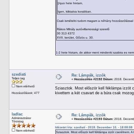
[/quo hete hivtam,
Igen, kiiktatva korabban.
Csak ismételni tudom magam a néhány hozzászólással ez
Rákos Mihály autóvillamossági szerelő
30 313 4372
XVII. kerület, Gőzös u. 30.
1-2 hete hivtam, de akkor ment mindenki szabira es nem
szediati
Re: Lámpák, izzók
Teljes tag
«
Hozzászólás #2192 Dátum:
2018. Decembe
Nem elérhető
Sziasztok. Most először kell féklámpa izzót
kivettem a két csavart de a búra csak mozog
Hozzászólások: 477
ladlac
Re: Lámpák, izzók
Adminisztrátor
«
Hozzászólás #2193 Dátum:
2018. Decembe
Törzstag
Idézetet írta: szediati - 2018. December 10. - 18:08:08
Nem elérhető
Sziasztok. Most először kell féklámpa izzót cserélnem. 