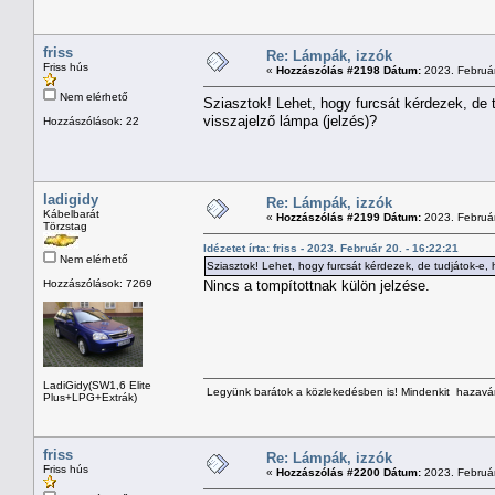
friss
Re: Lámpák, izzók
Friss hús
«
Hozzászólás #2198 Dátum:
2023. Február
Nem elérhető
Sziasztok! Lehet, hogy furcsát kérdezek, de t
visszajelző lámpa (jelzés)?
Hozzászólások: 22
ladigidy
Re: Lámpák, izzók
Kábelbarát
«
Hozzászólás #2199 Dátum:
2023. Február
Törzstag
Idézetet írta: friss - 2023. Február 20. - 16:22:21
Nem elérhető
Sziasztok! Lehet, hogy furcsát kérdezek, de tudjátok-e, 
Hozzászólások: 7269
Nincs a tompítottnak külön jelzése.
LadiGidy(SW1,6 Elite
Legyünk barátok a közlekedésben is! Mindenkit hazavárn
Plus+LPG+Extrák)
friss
Re: Lámpák, izzók
Friss hús
«
Hozzászólás #2200 Dátum:
2023. Február