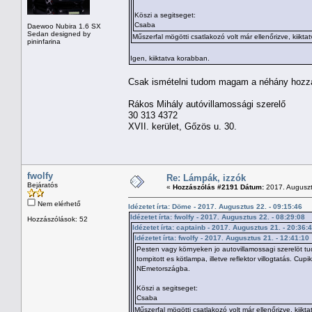
Köszi a segitseget:
Csaba
Daewoo Nubira 1.6 SX
Sedan designed by
Műszerfal mögötti csatlakozó volt már ellenőrizve, kiikta
pininfarina
Igen, kiiktatva korabban.
Csak ismételni tudom magam a néhány hozzász
Rákos Mihály autóvillamossági szerelő
30 313 4372
XVII. kerület, Gőzös u. 30.
fwolfy
Re: Lámpák, izzók
Bejáratós
«
Hozzászólás #2191 Dátum:
2017. Auguszt
Nem elérhető
Idézetet írta: Döme - 2017. Augusztus 22. - 09:15:46
Idézetet írta: fwolfy - 2017. Augusztus 22. - 08:29:08
Hozzászólások: 52
Idézetet írta: captainb - 2017. Augusztus 21. - 20:36:
Idézetet írta: fwolfy - 2017. Augusztus 21. - 12:41:10
Pesten vagy környeken jo autovillamossagi szerelöt tud
tompitott es kötlampa, illetve reflektor villogtatás. Cu
NEmetországba.
Köszi a segitseget:
Csaba
Műszerfal mögötti csatlakozó volt már ellenőrizve, kiikt