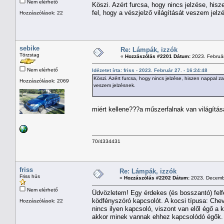
Nem elérhető
Köszi. Azért furcsa, hogy nincs jelzése, hisze
fel, hogy a vészjelző világítását veszem jelz
Hozzászólások: 22
sebike
Re: Lámpák, izzók
Törzstag
«
Hozzászólás #2201 Dátum:
2023. Február
Nem elérhető
Idézetet írta: friss - 2023. Február 27. - 16:24:48
Köszi. Azért furcsa, hogy nincs jelzése, hiszen nappal zav
Hozzászólások: 2069
veszem jelzésnek.
miért kellene???a műszerfalnak van világítása 
70/4334431
friss
Re: Lámpák, izzók
Friss hús
«
Hozzászólás #2202 Dátum:
2023. Decembe
Nem elérhető
Üdvözletem! Egy érdekes (és bosszantó) fel
ködfényszóró kapcsolót. A kocsi típusa: Chev
Hozzászólások: 22
nincs ilyen kapcsoló, viszont van elől égő a
akkor minek vannak ehhez kapcsolódó égők. A