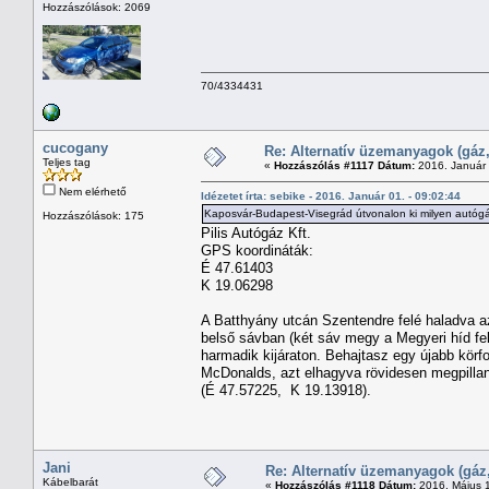
Hozzászólások: 2069
70/4334431
cucogany
Re: Alternatív üzemanyagok (gáz,
Teljes tag
«
Hozzászólás #1117 Dátum:
2016. Január 
Nem elérhető
Idézetet írta: sebike - 2016. Január 01. - 09:02:44
Kaposvár-Budapest-Visegrád útvonalon ki milyen autógá
Hozzászólások: 175
Pilis Autógáz Kft.
GPS koordináták:
É 47.61403
K 19.06298
A Batthyány utcán Szentendre felé haladva a
belső sávban (két sáv megy a Megyeri híd fel
harmadik kijáraton. Behajtasz egy újabb körf
McDonalds, azt elhagyva rövidesen megpillant
(É 47.57225, K 19.13918).
Jani
Re: Alternatív üzemanyagok (gáz,
Kábelbarát
«
Hozzászólás #1118 Dátum:
2016. Május 1