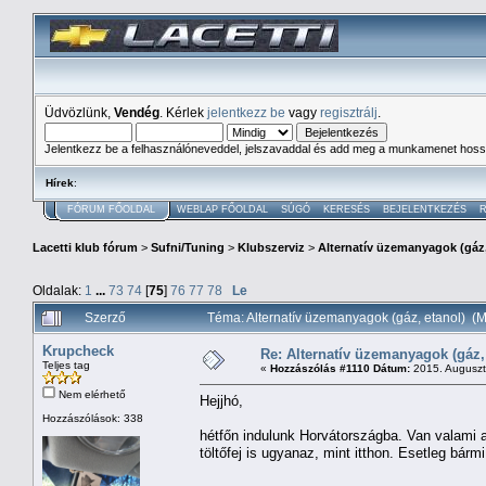
Üdvözlünk,
Vendég
. Kérlek
jelentkezz be
vagy
regisztrálj
.
Jelentkezz be a felhasználóneveddel, jelszavaddal és add meg a munkamenet hoss
Hírek
:
FÓRUM FŐOLDAL
WEBLAP FŐOLDAL
SÚGÓ
KERESÉS
BEJELENTKEZÉS
R
Lacetti klub fórum
>
Sufni/Tuning
>
Klubszerviz
>
Alternatív üzemanyagok (gáz,
Oldalak:
1
...
73
74
[
75
]
76
77
78
Le
Szerző
Téma: Alternatív üzemanyagok (gáz, etanol) (
Krupcheck
Re: Alternatív üzemanyagok (gáz,
Teljes tag
«
Hozzászólás #1110 Dátum:
2015. Augusztu
Nem elérhető
Hejjhó,
Hozzászólások: 338
hétfőn indulunk Horvátországba. Van valami a
töltőfej is ugyanaz, mint itthon. Esetleg bármi