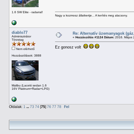
1.6 SW Elite - radarral!
Nagy a kozmosz állatkertje... A kerítés meg alacsony.
diablo77
Re: Alternatív üzemanyagok (gáz,
Adminisztrátor
«
Hozzászólás #1124 Dátum:
2016. Május 2
Törzstag
Ez gonosz volt
Nem elérhető
Hozzászólások: 3888
Malibu (Lacetti sedan 1.6
16V Platinum+Radar+LPG)
Oldalak:
1
...
73
74
[
75
]
76
77
78
Fel