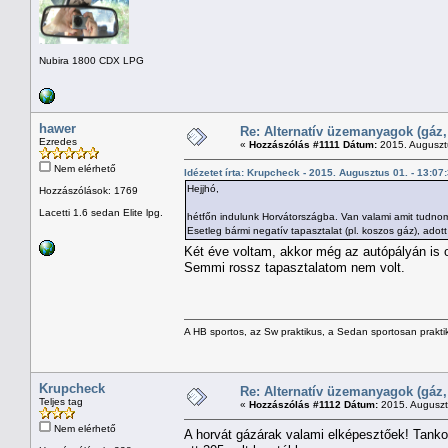
Nubira 1800 CDX LPG
hawer
Re: Alternatív üzemanyagok (gáz,
Ezredes
«
Hozzászólás #1111 Dátum:
2015. Augusztu
Nem elérhető
Idézetet írta: Krupcheck - 2015. Augusztus 01. - 13:07
Hejjhó,
Hozzászólások: 1769
Lacetti 1.6 sedan Elite lpg.
hétfőn indulunk Horvátországba. Van valami amit tudnom k
Esetleg bármi negatív tapasztalat (pl. koszos gáz), adott 
Két éve voltam, akkor még az autópályán is o
Semmi rossz tapasztalatom nem volt.
A HB sportos, az Sw praktikus, a Sedan sportosan prakti
Krupcheck
Re: Alternatív üzemanyagok (gáz,
Teljes tag
«
Hozzászólás #1112 Dátum:
2015. Augusztu
Nem elérhető
A horvát gázárak valami elképesztőek! Tankol