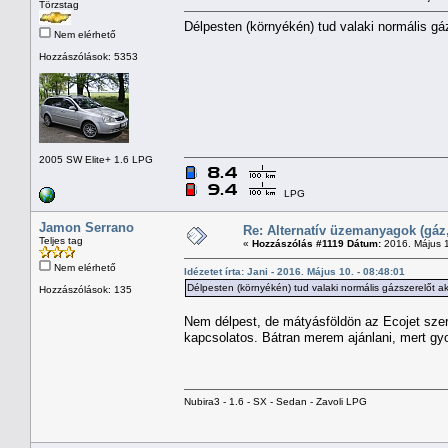
Törzstag
Délpesten (környékén) tud valaki normális gáz
Nem elérhető
Hozzászólások: 5353
2005 SW Elite+ 1.6 LPG
LPG
Jamon Serrano
Re: Alternatív üzemanyagok (gáz,
Teljes tag
«
Hozzászólás #1119 Dátum:
2016. Május 1
Nem elérhető
Idézetet írta: Jani - 2016. Május 10. - 08:48:01
Délpesten (környékén) tud valaki normális gázszerelőt ak
Hozzászólások: 135
Nem délpest, de mátyásföldön az Ecojet szer
kapcsolatos. Bátran merem ajánlani, mert gyo
Nubira3 - 1.6 - SX - Sedan - Zavoli LPG