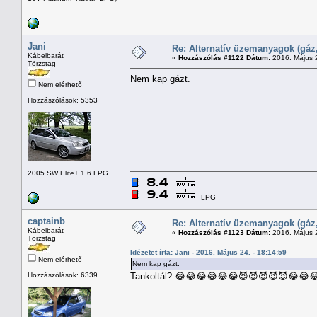
Jani
Re: Alternatív üzemanyagok (gáz,
Kábelbarát
«
Hozzászólás #1122 Dátum:
2016. Május 2
Törzstag
Nem kap gázt.
Nem elérhető
Hozzászólások: 5353
2005 SW Elite+ 1.6 LPG
LPG
captainb
Re: Alternatív üzemanyagok (gáz,
Kábelbarát
«
Hozzászólás #1123 Dátum:
2016. Május 2
Törzstag
Idézetet írta: Jani - 2016. Május 24. - 18:14:59
Nem elérhető
Nem kap gázt.
Hozzászólások: 6339
Tankoltál? 😂😂😂😂😂😂😈😈😈😈😈😂😂