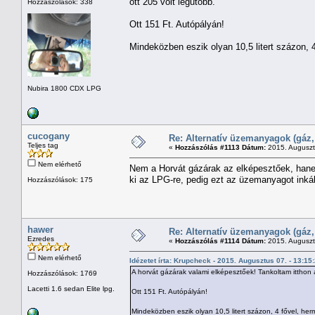
ott 205 volt legutóbb.
Hozzászólások: 338
Ott 151 Ft. Autópályán!
Mindeközben eszik olyan 10,5 litert százon, 4
Nubira 1800 CDX LPG
cucogany
Re: Alternatív üzemanyagok (gáz,
Teljes tag
«
Hozzászólás #1113 Dátum:
2015. Augusztu
Nem elérhető
Nem a Horvát gázárak az elképesztőek, hane
ki az LPG-re, pedig ezt az üzemanyagot inká
Hozzászólások: 175
hawer
Re: Alternatív üzemanyagok (gáz,
Ezredes
«
Hozzászólás #1114 Dátum:
2015. Augusztu
Nem elérhető
Idézetet írta: Krupcheck - 2015. Augusztus 07. - 13:15
A horvát gázárak valami elképesztőek! Tankoltam itthon a
Hozzászólások: 1769
Lacetti 1.6 sedan Elite lpg.
Ott 151 Ft. Autópályán!
Mindeközben eszik olyan 10,5 litert százon, 4 fővel, herm