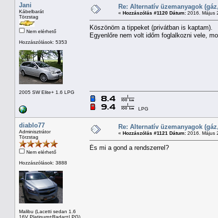
Jani
Re: Alternatív üzemanyagok (gáz,
Kábelbarát
«
Hozzászólás #1120 Dátum:
2016. Május 2
Törzstag
Köszönöm a tippeket (privátban is kaptam).
Nem elérhető
Egyenlőre nem volt időm foglalkozni vele, m
Hozzászólások: 5353
2005 SW Elite+ 1.6 LPG
LPG
diablo77
Re: Alternatív üzemanyagok (gáz,
Adminisztrátor
«
Hozzászólás #1121 Dátum:
2016. Május 2
Törzstag
És mi a gond a rendszerrel?
Nem elérhető
Hozzászólások: 3888
Malibu (Lacetti sedan 1.6
16V Platinum+Radar+LPG)