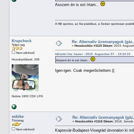
Asszem én is ezt írtam...
A HB sportos, az Sw praktikus, a Sedan sportosan prakti
Krupcheck
Re: Alternatív üzemanyagok (gáz,
Teljes tag
«
Hozzászólás #1115 Dátum:
2015. Augusztu
Nem elérhető
Idézetet írta: hawer - 2015. Augusztus 07. - 19:24:10
Hozzászólások: 338
Asszem én is ezt írtam...
Igen-igen. Csak megerősítettem ((:
Nubira 1800 CDX LPG
sebike
Re: Alternatív üzemanyagok (gáz,
Törzstag
«
Hozzászólás #1116 Dátum:
2016. Január 
Nem elérhető
Kaposvár-Budapest-Visegrád útvonalon ki mil