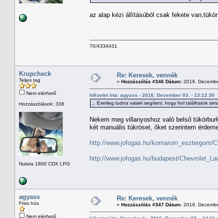
az alap kézi állításúból csak fekete van,tü
70/4334431
Krupcheck
Re: Keresek, vennék
Teljes tag
«
Hozzászólás #346 Dátum:
2016. December
Nem elérhető
Idézetet írta: agyass - 2016. December 03. - 13:12:30
... Esetleg tudna valaki segíteni, hogy hol találhatok sima,
Hozzászólások: 338
Nekem meg villanyoshoz való belső tükörburko
két manuális tükröset, őket szerintem érdeme
http://www.jofogas.hu/komarom_esztergom/Ch
http://www.jofogas.hu/budapest/Chevrolet_L
Nubira 1800 CDX LPG
agyass
Re: Keresek, vennék
Friss hús
«
Hozzászólás #347 Dátum:
2016. December
Nem elérhető