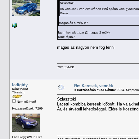
Sziasztok!
Ha valakinek van elfekvőben első ajtóba való gyári ha
Döme
magas és a mély is?
Igen, komplett pár (2 magas 2 mély).
Mibe fájna?
magas az nagyon nem fog lenni
70/4334431
ladigidy
Re: Keresek, vennék
Kábelbarát
«
Hozzászólás #353 Dátum:
2024. Szeptemb
Törzstag
Sziasztok!
Nem elérhető
Lacetti kombiba keresek időórát. Ha valakine
Hozzászólások: 7269
Ár, és átvételi lehetőséggel. Előre is köszön
LadiGidy(SW1,6 Elite
Legyünk barátok a közlekedésben is! Mindenkit hazavárn