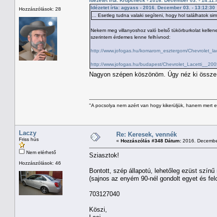
Idézetet írta: Krupcheck - 2016. December 03. - 14:11:
Idézetet írta: agyass - 2016. December 03. - 13:12:30
Hozzászólások: 28
... Esetleg tudna valaki segíteni, hogy hol találhatok sima
Nekem meg villanyoshoz való belső tükörburkolat kellene 
szerintem érdemes lenne felhívnod:
http://www.jofogas.hu/komarom_esztergom/Chevrolet_l
http://www.jofogas.hu/budapest/Chevrolet_Lacetti__2
Nagyon szépen köszönöm. Úgy néz ki össze 
"A pocsolya nem azért van hogy kikerüljük, hanem mert e
Laczy
Re: Keresek, vennék
Friss hús
«
Hozzászólás #348 Dátum:
2016. December
Nem elérhető
Sziasztok!
Hozzászólások: 46
Bontott, szép állapotú, lehetőleg ezüst színű
(sajnos az enyém 90-nél gondolt egyet és fel
703127040
Köszi,