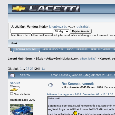
Üdvözlünk,
Vendég
. Kérlek
jelentkezz be
vagy
regisztrálj
.
Jelentkezz be a felhasználóneveddel, jelszavaddal és add meg a munkamenet hoss
Hírek
:
FÓRUM FŐOLDAL
WEBLAP FŐOLDAL
SÚGÓ
KERESÉS
BEJELENTKEZÉS
R
Lacetti klub fórum
>
Bázis
>
Adás-vétel
(Moderátorok:
athee
,
ladlac
) >
Keresek, v
Oldalak:
1
...
22
23
[
24
]
Le
Szerző
Téma: Keresek, vennék (Megtekintve 216431 
sebike
Re: Keresek, vennék
Törzstag
«
Hozzászólás #345 Dátum:
2016. December
Nem elérhető
Idézetet írta: agyass - 2016. December 03. - 13:12:30
Sziasztok!
Hozzászólások: 2069
Letörtem a jobb oldali külső tükrömet és oda keresnék m
segíteni, hogy hol találhatok sima, belülről állítható j
mert ha kell átfestem
Előre is köszi a segítségeteket!