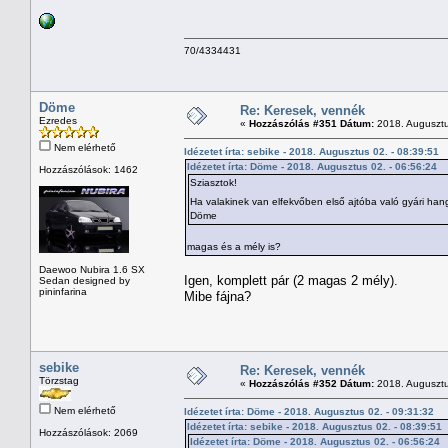
70/4334431
Döme
Re: Keresek, vennék
Ezredes
«
Hozzászólás #351 Dátum:
2018. Augusztu
Nem elérhető
Idézetet írta: sebike - 2018. Augusztus 02. - 08:39:51
Idézetet írta: Döme - 2018. Augusztus 02. - 06:56:24
Hozzászólások: 1462
Sziasztok!
Ha valakinek van elfekvőben első ajtóba való gyári ha
Döme
magas és a mély is?
Daewoo Nubira 1.6 SX
Igen, komplett pár (2 magas 2 mély).
Sedan designed by
pininfarina
Mibe fájna?
sebike
Re: Keresek, vennék
Törzstag
«
Hozzászólás #352 Dátum:
2018. Augusztu
Nem elérhető
Idézetet írta: Döme - 2018. Augusztus 02. - 09:31:32
Idézetet írta: sebike - 2018. Augusztus 02. - 08:39:51
Hozzászólások: 2069
Idézetet írta: Döme - 2018. Augusztus 02. - 06:56:24