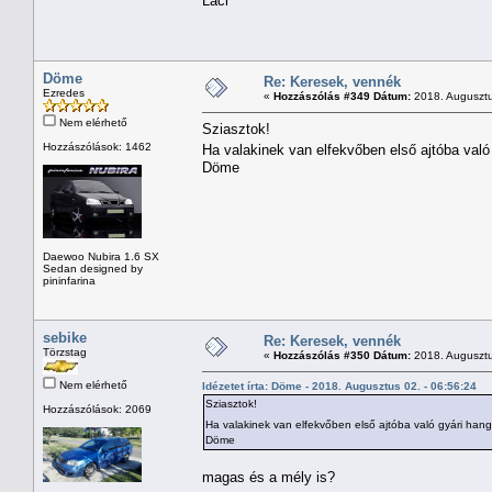
Laci
Döme
Re: Keresek, vennék
Ezredes
«
Hozzászólás #349 Dátum:
2018. Augusztu
Nem elérhető
Sziasztok!
Hozzászólások: 1462
Ha valakinek van elfekvőben első ajtóba val
Döme
Daewoo Nubira 1.6 SX
Sedan designed by
pininfarina
sebike
Re: Keresek, vennék
Törzstag
«
Hozzászólás #350 Dátum:
2018. Augusztu
Nem elérhető
Idézetet írta: Döme - 2018. Augusztus 02. - 06:56:24
Sziasztok!
Hozzászólások: 2069
Ha valakinek van elfekvőben első ajtóba való gyári han
Döme
magas és a mély is?