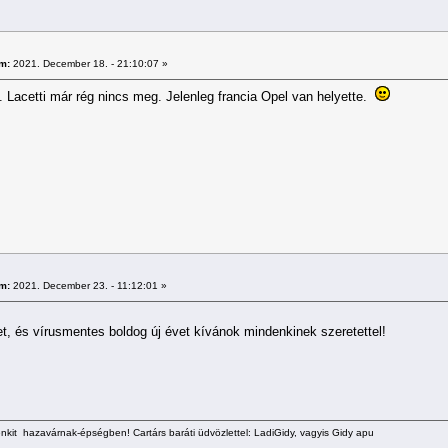
m:
2021. December 18. - 21:10:07 »
 Lacetti már rég nincs meg. Jelenleg francia Opel van helyette.
m:
2021. December 23. - 11:12:01 »
et, és vírusmentes boldog új évet kívánok mindenkinek szeretettel!
kit hazavárnak-épségben! Cartárs baráti üdvözlettel: LadiGidy, vagyis Gidy apu