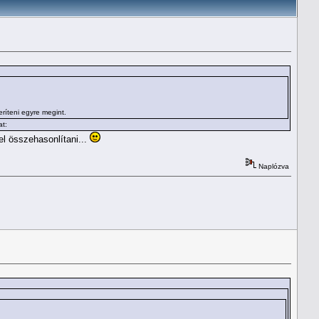
ríteni egyre megint.
at:
el összehasonlítani...
Naplózva