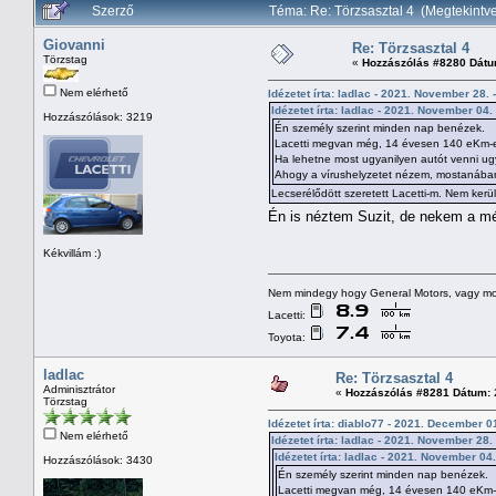
Szerző
Téma: Re: Törzsasztal 4 (Megtekint
Giovanni
Re: Törzsasztal 4
Törzstag
«
Hozzászólás #8280 Dátu
Nem elérhető
Idézetet írta: ladlac - 2021. November 28. 
Idézetet írta: ladlac - 2021. November 04.
Hozzászólások: 3219
Én személy szerint minden nap benézek.
Lacetti megvan még, 14 évesen 140 eKm-el j
Ha lehetne most ugyanilyen autót venni ugy
Ahogy a vírushelyzetet nézem, mostanában m
Lecserélődött szeretett Lacetti-m. Nem ker
Én is néztem Suzit, de nekem a mére
Kékvillám :)
Nem mindegy hogy General Motors, vagy mo
Lacetti:
Toyota:
ladlac
Re: Törzsasztal 4
Adminisztrátor
«
Hozzászólás #8281 Dátum:
Törzstag
Idézetet írta: diablo77 - 2021. December 01
Nem elérhető
Idézetet írta: ladlac - 2021. November 28.
Idézetet írta: ladlac - 2021. November 04.
Hozzászólások: 3430
Én személy szerint minden nap benézek.
Lacetti megvan még, 14 évesen 140 eKm-el 