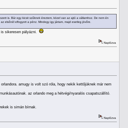
zett is. Bár egy kicsit szűknek éreztem, közel van az ajtó a vállamhoz. De nem én
elsőnél elfogyott a pénz. Mindegy igy jártam, majd esetleg jövőre.
k is sikeresen pályázni.
Naplózva
z orlandora. amugy is volt szó róla, hogy nekik kettőjüknek már nem
 munkásautónak. az orlando meg a hétvégi/nyaralós csapatszállító.
rekek is simán bírnak.
Naplózva