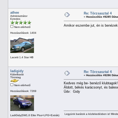
athee
Re: Törzsasztal 4
Adminisztrátor
«
Hozzászólás #8285 Dátu
Ezredes
Amikor eszembe jut, én is benézek.
Nem elérhető
Hozzászólások: 1404
Lacetti 1.4 Star HB
ladigidy
Re: Törzsasztal 4
Kábelbarát
«
Hozzászólás #8286 Dátu
Törzstag
Kedves még be- benéző klubtagok!
Nem elérhető
Áldott, békés karácsonyt, és bales
Hozzászólások: 7269
Üdv: Gidy
Legyünk barátok a közlekedésben is! Minden
LadiGidy(SW1,6 Elite Plus+LPG+Extrák)