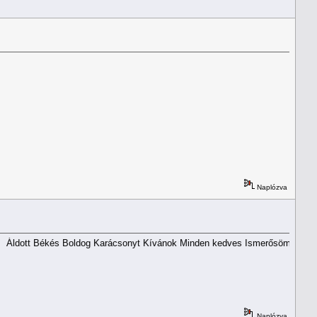
Naplózva
t Békés Boldog Karácsonyt Kívánok Minden kedves Ismerősömnek.
Naplózva