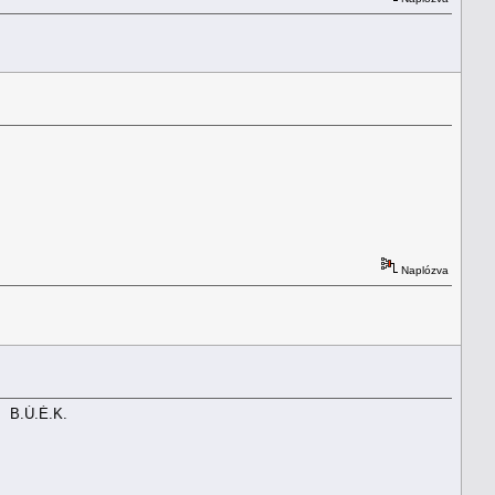
Naplózva
.K.