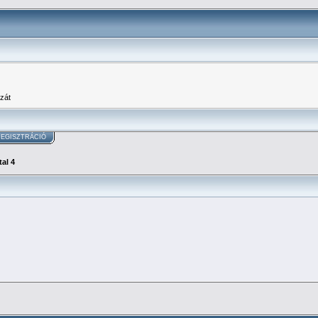
zát
EGISZTRÁCIÓ
al 4