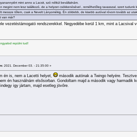
yanannyiért mint anno a Lacsit, szó nélkül bevállalnám.
megint nem lesz találkozó, de a helyzet csökkenésével , remélhetőleg tavasszal, szert tudunk k
ült messze tőlem, csak a Nevelt Lányomékig. Én zöldebb, de kisebb autóval róvom tovább az utak
at van már?
tele vezetéstámogató rendszerekkel. Negyedébe kerül 1 km, mint a Lacsival v
gyalod repülni tud!
m:
2021. December 03. - 21:35:00 »
m én is, nem a Lacetti helyet,
második autónak a Twingo helyére. Tesztveze
e nem én használnám elsősorban. Gondoltam majd a második vagy harmadik k
indegy igy jártam, majd esetleg jövőre.