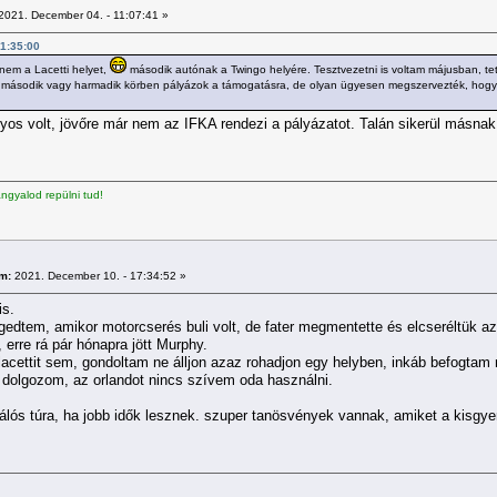
2021. December 04. - 11:07:41 »
21:35:00
nem a Lacetti helyet,
második autónak a Twingo helyére. Tesztvezetni is voltam májusban, tets
ásodik vagy harmadik körben pályázok a támogatásra, de olyan ügyesen megszervezték, hogy az 
ányos volt, jövőre már nem az IFKA rendezi a pályázatot. Talán sikerül másna
gyalod repülni tud!
m:
2021. December 10. - 17:34:52 »
is.
ngedtem, amikor motorcserés buli volt, de fater megmentette és elcseréltük a
 erre rá pár hónapra jött Murphy.
acettit sem, gondoltam ne álljon azaz rohadjon egy helyben, inkáb befogtam
 dolgozom, az orlandot nincs szívem oda használni.
étálós túra, ha jobb idők lesznek. szuper tanösvények vannak, amiket a kisgye