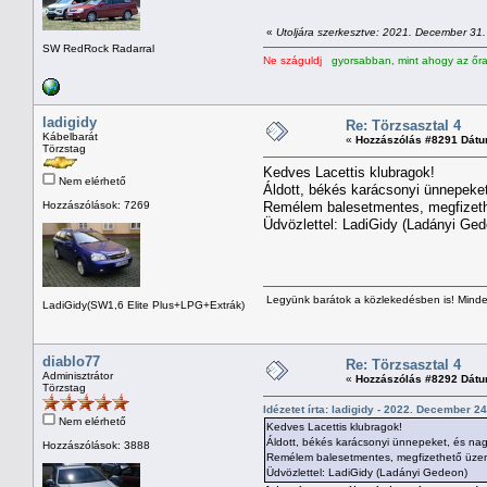
«
Utoljára szerkesztve: 2021. December 31. -
SW RedRock Radarral
Ne száguldj
gyorsabban, mint ahogy az őran
ladigidy
Re: Törzsasztal 4
Kábelbarát
«
Hozzászólás #8291 Dátu
Törzstag
Kedves Lacettis klubragok!
Nem elérhető
Áldott, békés karácsonyi ünnepeket
Hozzászólások: 7269
Remélem balesetmentes, megfizethe
Üdvözlettel: LadiGidy (Ladányi Ged
Legyünk barátok a közlekedésben is! Minden
LadiGidy(SW1,6 Elite Plus+LPG+Extrák)
diablo77
Re: Törzsasztal 4
Adminisztrátor
«
Hozzászólás #8292 Dátu
Törzstag
Idézetet írta: ladigidy - 2022. December 24
Nem elérhető
Kedves Lacettis klubragok!
Áldott, békés karácsonyi ünnepeket, és nag
Hozzászólások: 3888
Remélem balesetmentes, megfizethető üzema
Üdvözlettel: LadiGidy (Ladányi Gedeon)