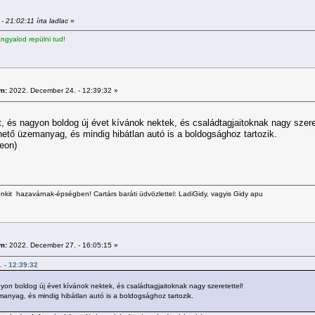
 21:02:11 írta ladlac
»
gyalod repülni tud!
m:
2022. December 24. - 12:39:32 »
, és nagyon boldog új évet kívánok nektek, és családtagjaitoknak nagy szeret
tő üzemanyag, és mindig hibátlan autó is a boldogsághoz tartozik.
eon)
kit hazavárnak-épségben! Cartárs baráti üdvözlettel: LadiGidy, vagyis Gidy apu
m:
2022. December 27. - 16:05:15 »
. - 12:39:32
yon boldog új évet kívánok nektek, és családtagjaitoknak nagy szeretettel!
nyag, és mindig hibátlan autó is a boldogsághoz tartozik.