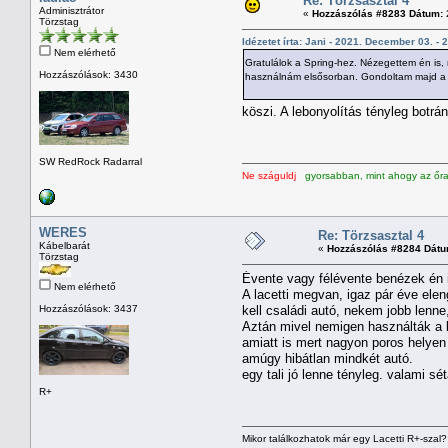
Re: Törzsasztal 4
Adminisztrátor
«
Hozzászólás #8283 Dátum:
Törzstag
Idézetet írta: Jani - 2021. December 03. - 
Nem elérhető
Gratulálok a Spring-hez. Nézegettem én is, 
Hozzászólások: 3430
használnám elsősorban. Gondoltam majd a m
köszi. A lebonyolítás tényleg botr
SW RedRock Radarral
Ne száguldj
gyorsabban, mint ahogy az őran
WERES
Re: Törzsasztal 4
Kábelbarát
«
Hozzászólás #8284 Dátu
Törzstag
Évente vagy félévente benézek én 
Nem elérhető
A lacetti megvan, igaz pár éve ele
Hozzászólások: 3437
kell családi autó, nekem jobb lenne,
Aztán mivel nemigen használták a l
amiatt is mert nagyon poros helyen
amúgy hibátlan mindkét autó.
egy tali jó lenne tényleg. valami s
R+
Mikor találkozhatok már egy Lacetti R+-szal?