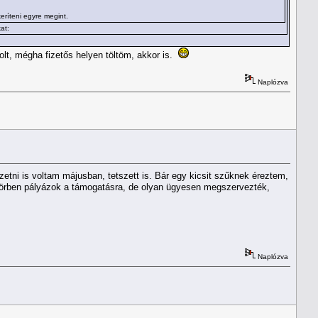
eríteni egyre megint.
at:
olt, mégha fizetős helyen töltöm, akkor is.
Naplózva
tni is voltam májusban, tetszett is. Bár egy kicsit szűknek éreztem,
örben pályázok a támogatásra, de olyan ügyesen megszervezték,
Naplózva