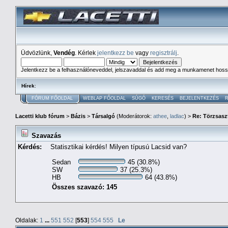
Üdvözlünk,
Vendég
. Kérlek
jelentkezz be
vagy
regisztrálj
.
Jelentkezz be a felhasználóneveddel, jelszavaddal és add meg a munkamenet hoss
Hírek
:
FÓRUM FŐOLDAL
WEBLAP FŐOLDAL
SÚGÓ
KERESÉS
BEJELENTKEZÉS
R
Lacetti klub fórum
>
Bázis
>
Társalgó
(Moderátorok:
athee
,
ladlac
) >
Re: Törzsaszt
Szavazás
Kérdés:
Statisztikai kérdés! Milyen típusú Lacsid van?
Sedan
45 (30.8%)
SW
37 (25.3%)
HB
64 (43.8%)
Összes szavazó: 145
Oldalak:
1
...
551
552
[
553
]
554
555
Le