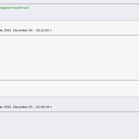
gyalod repülni tud!
m:
2021. December 24. - 20:11:02 »
m:
2021. December 31. - 21:00:28 »
B.Ú.É