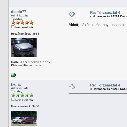
diablo77
Re: Törzsasztal 4
Adminisztrátor
«
Hozzászólás #8287 Dátu
Törzstag
Áldott, békés karácsonyi ünnepeke
Nem elérhető
Hozzászólások: 3888
Malibu (Lacetti sedan 1.6 16V
Platinum+Radar+LPG)
ladlac
Re: Törzsasztal 4
Adminisztrátor
«
Hozzászólás #8288 Dátu
Törzstag
Nem elérhető
Hozzászólások: 3430