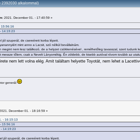
ve 2392030 alkalommal)
m:
2021. December 01. - 17:40:59 »
- 15:56:16
 - 14:19:23
ól szuperál, de csereérett korba lépett.
anannyiért mint anno a Lacsit, szó nélkül bevállalnám.
egint nem lesz találkozó, de a helyzet csökkenésével , remélhetőleg tavasszal, szert tudunk ke
ült messze tőlem, csak a Nevelt Lányomékig. Én zöldebb, de kisebb autóval róvom tovább az utak
te nem lett volna elég. Amit találtam helyette Toyotát, nem lehet a Lacettiv
tor generál
2021. December 01. - 18:16:59 »
. - 16:15:13
 - 15:56:16
 - 14:19:23
jól szuperál, de csereérett korba lépett.