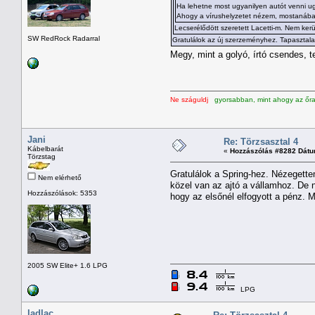
Ha lehetne most ugyanilyen autót venni ug
Ahogy a vírushelyzetet nézem, mostanában 
Lecserélődött szeretett Lacetti-m. Nem ker
SW RedRock Radarral
Gratulálok az új szerzeményhez. Tapasztal
Megy, mint a golyó, írtó csendes, 
Ne száguldj
gyorsabban, mint ahogy az őran
Jani
Re: Törzsasztal 4
Kábelbarát
«
Hozzászólás #8282 Dátu
Törzstag
Gratulálok a Spring-hez. Nézegette
Nem elérhető
közel van az ajtó a vállamhoz. D
Hozzászólások: 5353
hogy az elsőnél elfogyott a pénz. M
2005 SW Elite+ 1.6 LPG
LPG
ladlac