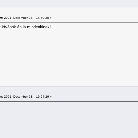
m:
2021. December 23. - 14:40:25 »
t kívánok én is mindenkinek!
m:
2021. December 23. - 19:24:26 »
Áldot