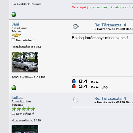
SW RedRock Radarral
Ne száguldj
gyorsabban, mint ahogy az őran
Jani
Re: Törzsasztal 4
Kábelbarát
«
Hozzászólás #8289 Dátu
Törzstag
Boldog karácsonyt mindenkinek!
Nem elérhető
Hozzászólások: 5353
2005 SW Elite+ 1.6 LPG
LPG
ladlac
Re: Törzsasztal 4
Adminisztrátor
«
Hozzászólás #8290 Dátu
Törzstag
Nem elérhető
Hozzászólások: 3430