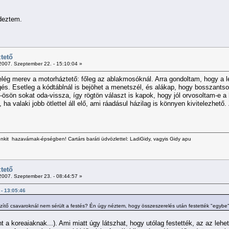
deztem.
tető
007. Szeptember 22. - 15:10:04 »
lég merev a motorháztető: főleg az ablakmosóknál. Arra gondoltam, hogy a 
egés. Esetleg a kódtáblnál is bejöhet a menetszél, és alákap, hogy bosszant
ösön sokat oda-vissza, így rögtön választ is kapok, hogy jól orvosoltam-e
ha valaki jobb ötlettel áll elő, ami ráadásul házilag is könnyen kivitelezhe
kit hazavárnak-épségben! Cartárs baráti üdvözlettel: LadiGidy, vagyis Gidy apu
tető
007. Szeptember 23. - 08:44:57 »
 - 13:05:46
gzítő csavaroknál nem sérült a festés? Én úgy néztem, hogy összeszerelés után festették "egybe"
nt a koreaiaknak...). Ami miatt úgy látszhat, hogy utólag festették, az az le