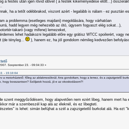
eg a festés után igen rövid idővel ( a festék kikeményedése előtt...) összerakt
..
nak, ha a tetőt odébbrakod, viszont azért - legalább is nálam - ez pusztán e
tam a problemma (esetleges majdani) megoldására, hogy várhatóan
urrá, hadd legyen még nehezebb az ótó, úgysem fogyaszt elég sokat...),
otortér-takaró (vagy mifene) lemezeket,
a érdemes lehet hadakozni legalább előre egy grátisz WTCC spoilerért, vagy n
 (de tényleg...
), hanem ez, ha jól gondolom némileg kedvezően befolyáso
tető
007. Szeptember 23. - 09:04:33 »
22. - 15:10:04
 a motorháztető: főleg az ablakmosóknál. Arra gondoltam, hogy a lemez, és a zajszigetelő burko
ap, hogy bosszantson? Szóljatok hozzá, jó-e az okoskodásom?!
 de szent meggyőződésem, hogy alapvetően nem ezért libeg, hanem mert ha eg
 akkor már a szembeszél kap alá az éleknél, és ez libegteti.
észetes" is lehet: simán befújhat a szél a zajszigetetlő burkolat alá. Ha ezt 