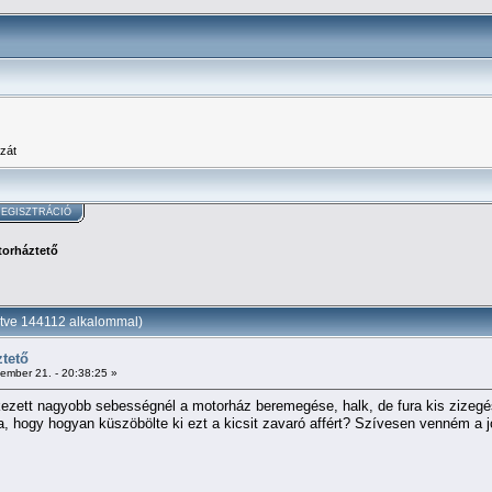
zát
EGISZTRÁCIÓ
orháztető
tve 144112 alkalommal)
tető
ember 21. - 20:38:25 »
tkezett nagyobb sebességnél a motorház beremegése, halk, de fura kis zizeg
ta, hogy hogyan küszöbölte ki ezt a kicsit zavaró affért? Szívesen venném a 