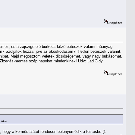
Naplózva
lemez, és a zajszigetelő burkolat közé beteszek valami műanyag
son? Szóljatok hozzá, jó-e az okoskodásom?! Hétfőn beteszek valamit.
 a hibát. Majd megosztom veletek dicsőségemet, vagy nagy bukásomat,
tő. Zizegés-mentes szép napokat mindenkinek! Üdv: LadiGidy
Naplózva
 őket.
het, hogy a körmös alátét rendesen belenyomódik a festésbe (1