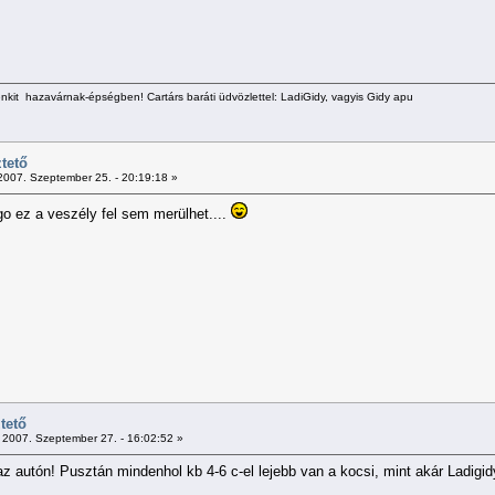
kit hazavárnak-épségben! Cartárs baráti üdvözlettel: LadiGidy, vagyis Gidy apu
tető
007. Szeptember 25. - 20:19:18 »
go ez a veszély fel sem merülhet....
tető
2007. Szeptember 27. - 16:02:52 »
az autón! Pusztán mindenhol kb 4-6 c-el lejebb van a kocsi, mint akár Ladigi