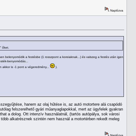
Naplózva
" őket.
desen belenyomódik a festésbe (1 rosszpont a koreiaknak...) és valszeg a festés után igen
 festék-benyomódás...
n akkor is -1 pont a végeredmény...
).
sszegyűjtése, hanem az olaj hűtése is, az autó motortere alá csapódó
 az utólag felszerelhető gyári műanyaglapokkal, mert az ügyfelek gyakran
hat a dolog. Ott intenzív használatnál, (tartós autópálya, sok városi
g több alkatrésznek szintén nem használ a motortérben rekedt meleg
Naplózva