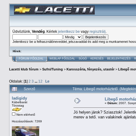
Üdvözlünk,
Vendég
. Kérlek
jelentkezz be
vagy
regisztrálj
.
Jelentkezz be a felhasználóneveddel, jelszavaddal és add meg a munkamenet hoss
Hírek
:
FÓRUM FŐOLDAL
WEBLAP FŐOLDAL
SÚGÓ
KERESÉS
BEJELENTKEZÉS
R
Lacetti klub fórum
>
Sufni/Tuning
>
Karosszéria, fényezés, utastér
>
Libegő mot
Oldalak: [
1
]
2
3
...
12
Le
Szerző
Téma: Libegő motorháztető (Megtekin
ladigidy
Libegő motorház
Kábelbarát
«
Dátum:
2007. Szept
Törzstag
Jó helyen járok? Sziasztok! Jelen
Nem elérhető
merev a tető. van valakinek ajánla
Hozzászólások: 7269