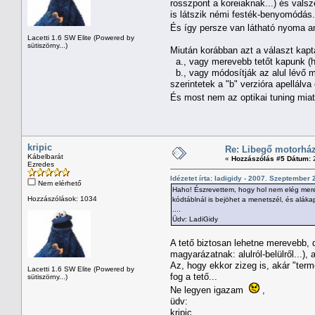
rosszpont a koreiaknak...) és valsz
is látszik némi festék-benyomódás.
És így persze van látható nyoma an
Lacetti 1.6 SW Elite (Powered by
sütiszörny...)
Miután korábban azt a választ kap
a., vagy merevebb tetőt kapunk (h
b., vagy módosítják az alul lévő m
szerintetek a "b" verzióra apellálv
És most nem az optikai tuning miatt
kripic
Re: Libegő motorház
Kábelbarát
«
Hozzászólás #5 Dátum:
2
Ezredes
Idézetet írta: ladigidy - 2007. Szeptember 
Nem elérhető
Haho! Észrevettem, hogy hol nem elég merev
Hozzászólások: 1034
kódtáblnál is bejöhet a menetszél, és alák
....
Üdv: LadiGidy
A tető biztosan lehetne merevebb,
magyarázatnak: alulról-belülről...),
Az, hogy ekkor zizeg is, akár "term
Lacetti 1.6 SW Elite (Powered by
fog a tető...
sütiszörny...)
Ne legyen igazam
,
üdv:
kripic