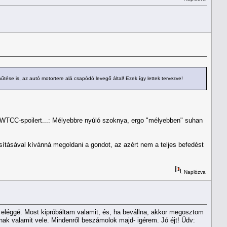
tése is, az autó motortere alá csapódó levegő által! Ezek így lettek tervezve!
y WTCC-spoilert...: Mélyebbre nyúló szoknya, ergo "mélyebben" suhan
ításával kívánná megoldani a gondot, az azért nem a teljes befedést
Naplózva
áz eléggé. Most kipróbáltam valamit, és, ha bevállna, akkor megosztom
ak valamit vele. Mindenről beszámolok majd- igérem. Jó éjt! Üdv: