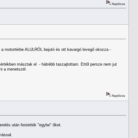
Naplózva
ndot a motortérbe ALULRÓL bejutó és ott kavargó levegő okozza -
mértékben másztak el - hátrébb taszajtottam. Ettől persze nem jut
ni a menetszél.
Naplózva
relés után festették "egybe" őket.
ymással.