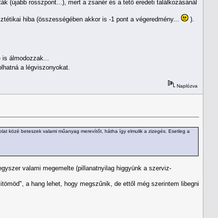
ák (újabb rosszpont...), mert a zsanér és a tető eredeti találkozásánál
sztétikai hiba (összességében akkor is -1 pont a végeredmény...
).
e is álmodozzak...
lhatná a légviszonyokat.
Naplózva
lat közé beteszek valami műanyag merevítőt, hátha így elmulik a zizegés. Esetleg a
yszer valami megemelte (pillanatnyilag higgyünk a szerviz-
"kitömöd", a hang lehet, hogy megszűnik, de ettől még szerintem libegni