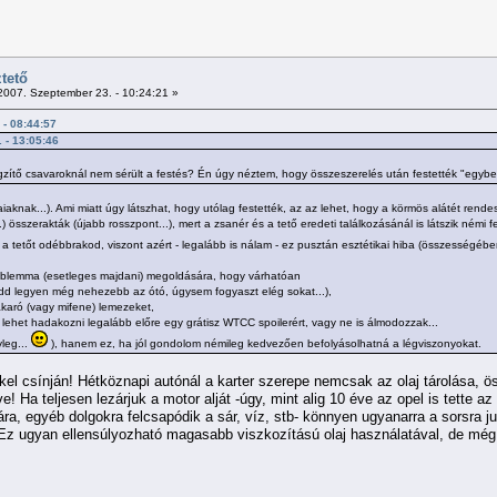
tető
007. Szeptember 23. - 10:24:21 »
 - 08:44:57
. - 13:05:46
gzítő csavaroknál nem sérült a festés? Én úgy néztem, hogy összeszerelés után festették "egybe
aiaknak...). Ami miatt úgy látszhat, hogy utólag festették, az az lehet, hogy a körmös alátét ren
.) összerakták (újabb rosszpont...), mert a zsanér és a tető eredeti találkozásánál is látszik némi
 tetőt odébbrakod, viszont azért - legalább is nálam - ez pusztán esztétikai hiba (összességébe
oblemma (esetleges majdani) megoldására, hogy várhatóan
dd legyen még nehezebb az ótó, úgysem fogyaszt elég sokat...),
akaró (vagy mifene) lemezeket,
s lehet hadakozni legalább előre egy grátisz WTCC spoilerért, vagy ne is álmodozzak...
yleg...
), hanem ez, ha jól gondolom némileg kedvezően befolyásolhatná a légviszonyokat.
kel csínján! Hétköznapi autónál a karter szerepe nemcsak az olaj tárolása, ö
ve! Ha teljesen lezárjuk a motor alját -úgy, mint alig 10 éve az opel is tette
a, egyéb dolgokra felcsapódik a sár, víz, stb- könnyen ugyanarra a sorsra jut
. Ez ugyan ellensúlyozható magasabb viszkozítású olaj használatával, de mé