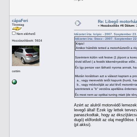
cápaFeri
Re: Libegő motorház
Törzstag
«
Hozzászólás #6 Dátum:
2
Nem elérhető
Idézetet írta: kripic - 2007. Szeptember 23.
Idézetet írta: Stocz - 2007. Szeptember 22
Hozzászólások: 5924
Kripic!
Amikor hátrébb tetted a motorháztetőt a rö
Szerintem külön volt festve (1 jópont a kore
rövid idővel ( a festék kikeményedése előtt..
És így persze van látható nyoma annak, ha a
cettim
Miután korábban azt a választ kaptam a pr
a., vagy merevebb tetőt kapunk (hurrá, ha
b., vagy módosítják az alul lévő motortér-t
szerintetek a "b" verzióra apellálva érdeme
És most nem az optikai tuning miatt (de tén
Azért az alulról motorvédő lemezek
levegő által! Ezek így lettek tervez
panaszkodtak, hogy az ékszíjtárcsár
dugó) előfordolt az olaj megfőlése
(pl.akksi).