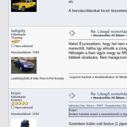
on.
A hozzászólásokat kicsit összeren
ladigidy
Re: Libegő motorház
Kábelbarát
«
Hozzászólás #3 Dátum:
2
Törzstag
Haho! Észrevettem, hogy hol nem e
Nem elérhető
merevítőt, hátha így elmulik a ziz
Hozzászólások: 7269
Hétvégén a fiam úgyis megy az M5-
többiek okulására. Nem haragszom, 
Legyünk barátok a közlekedésben is! Minden
LadiGidy(SW1,6 Elite Plus+LPG+Extrák)
kripic
Re: Libegő motorház
Kábelbarát
«
Hozzászólás #4 Dátum:
2
Ezredes
Idézetet írta: Stocz - 2007. Szeptember 22.
Nem elérhető
Kripic!
Hozzászólások: 1034
Amikor hátrébb tetted a motorháztetőt a rö
Szerintem külön volt festve (1 jópo