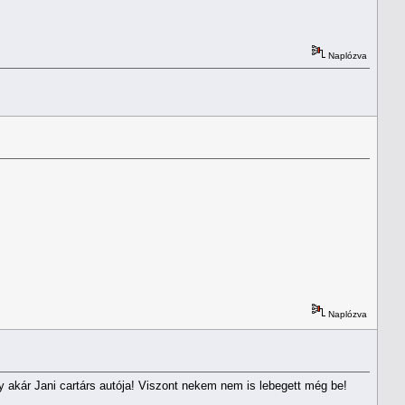
Naplózva
Naplózva
dy akár Jani cartárs autója! Viszont nekem nem is lebegett még be!