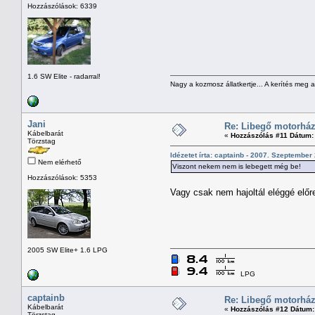
Hozzászólások: 6339
1.6 SW Elite - radarral!
Nagy a kozmosz állatkertje... A kerítés meg 
Jani
Re: Libegő motorház
Kábelbarát
«
Hozzászólás #11 Dátum:
Törzstag
Idézetet írta: captainb - 2007. Szeptember 
Nem elérhető
Viszont nekem nem is lebegett még be!
Hozzászólások: 5353
Vagy csak nem hajoltál eléggé előr
2005 SW Elite+ 1.6 LPG
LPG
captainb
Re: Libegő motorház
Kábelbarát
«
Hozzászólás #12 Dátum:
Törzstag