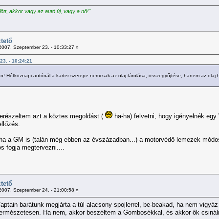
előtt, akkor vagy az autó új, vagy a nő!"
tető
007. Szeptember 23. - 10:33:27 »
23. - 10:24:21
án! Hétköznapi autónál a karter szerepe nemcsak az olaj tárolása, összegyűjtése, hanem az olaj hű
merészeltem azt a köztes megoldást (
ha-ha) felvetni, hogy igényelnék eg
ellőzés.
y ha a GM is (talán még ebben az évszázadban...) a motorvédő lemezek módos
os fogja megtervezni....
tető
007. Szeptember 24. - 21:00:58 »
 Captain barátunk megjárta a túl alacsony spojlerrel, be-beakad, ha nem vigy
 természetesen. Ha nem, akkor beszéltem a Gombosékkal, és akkor ők csináln