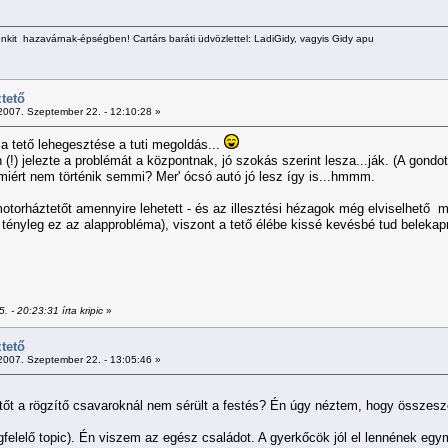
kit hazavárnak-épségben! Cartárs baráti üdvözlettel: LadiGidy, vagyis Gidy apu
tető
007. Szeptember 22. - 12:10:28 »
 a tető lehegesztése a tuti megoldás...
an (!) jelezte a problémát a központnak, jó szokás szerint lesza...ják. (A go
r miért nem történik semmi? Mer' ócsó autó jó lesz így is...hmmm.
motorháztetőt amennyire lehetett - és az illesztési hézagok még elviselhető 
 tényleg ez az alapprobléma), viszont a tető élébe kissé kevésbé tud belekap
 - 20:23:31 írta kripic
»
tető
007. Szeptember 22. - 13:05:46 »
tőt a rögzítő csavaroknál nem sérült a festés? Én úgy néztem, hogy összesze
 megfelelő topic). Én viszem az egész családot. A gyerkőcök jól el lennének eg