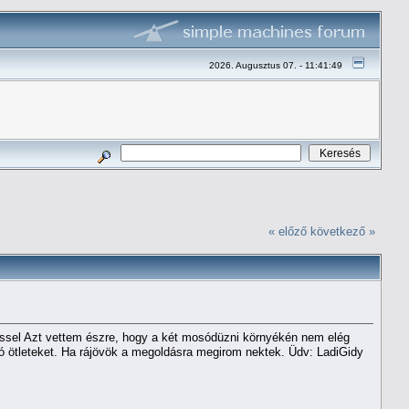
2026. Augusztus 07. - 11:41:49
« előző
következő »
éssel Azt vettem észre, hogy a két mosódüzni környékén nem elég
jó ötleteket. Ha rájövök a megoldásra megirom nektek. Üdv: LadiGidy