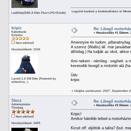
Legyünk barátok a közlekedésben is! Minden
LadiGidy(SW1,6 Elite Plus+LPG+Extrák)
kripic
Re: Libegő motorház
Kábelbarát
«
Hozzászólás #1 Dátum:
2
Ezredes
Amennyire én tudom, pillanatnyilag
Nem elérhető
A szerviz (Wallis) áll. már januárb
Hozzászólások: 1034
állítólag.) Ha tudják az okot, akko
Ami nekem - némileg - segített: a 
kevesebb levegő a motortér alá (ha
Üdv:
Lacetti 1.6 SW Elite (Powered by
kripic
sütiszörny...)
«
Utoljára szerkesztve: 2007. Szeptember 25.
Stocz
Re: Libegő motorház
Adminisztrátor
«
Hozzászólás #2 Dátum:
2
Törzstag
Kripic!
Nem elérhető
Amikor hátrébb tetted a motorházte
Hozzászólások: 3405
Kicsit off: eljöttök a talira? (lsd.