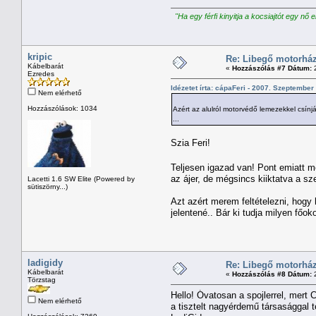
"Ha egy férfi kinyitja a kocsiajtót egy nő 
kripic
Re: Libegő motorház
Kábelbarát
«
Hozzászólás #7 Dátum:
2
Ezredes
Idézetet írta: cápaFeri - 2007. Szeptember 
Nem elérhető
Hozzászólások: 1034
Azért az alulról motorvédő lemezekkel csínj
...
Szia Feri!
Teljesen igazad van! Pont emiatt 
az ájer, de mégsincs kiiktatva a sz
Lacetti 1.6 SW Elite (Powered by
sütiszörny...)
Azt azért merem feltételezni, hog
jelentené.. Bár ki tudja milyen főok
ladigidy
Re: Libegő motorház
Kábelbarát
«
Hozzászólás #8 Dátum:
2
Törzstag
Hello! Óvatosan a spojlerrel, mert
Nem elérhető
a tisztelt nagyérdemű társasággal