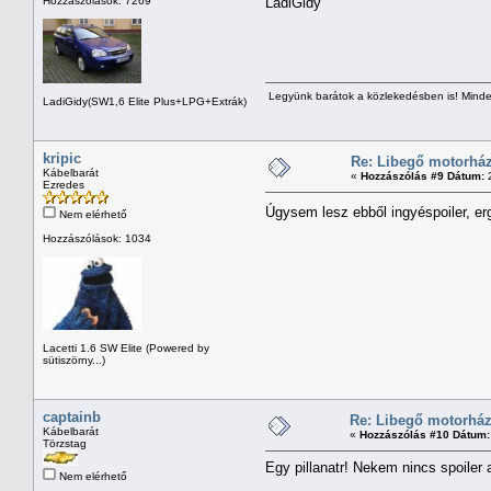
Hozzászólások: 7269
LadiGidy
Legyünk barátok a közlekedésben is! Minden
LadiGidy(SW1,6 Elite Plus+LPG+Extrák)
kripic
Re: Libegő motorház
Kábelbarát
«
Hozzászólás #9 Dátum:
2
Ezredes
Úgysem lesz ebből ingyéspoiler, er
Nem elérhető
Hozzászólások: 1034
Lacetti 1.6 SW Elite (Powered by
sütiszörny...)
captainb
Re: Libegő motorház
Kábelbarát
«
Hozzászólás #10 Dátum:
Törzstag
Egy pillanatr! Nekem nincs spoiler 
Nem elérhető