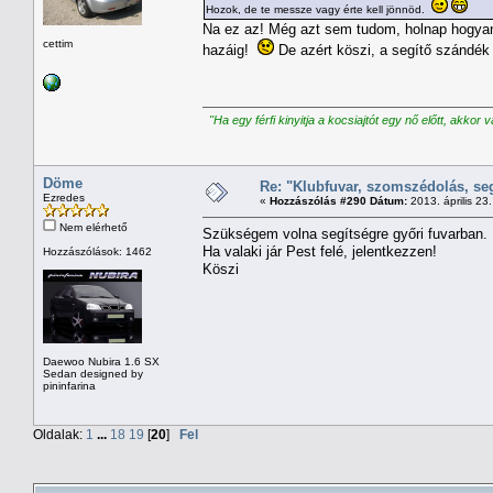
Hozok, de te messze vagy érte kell jönnöd.
Na ez az! Még azt sem tudom, holnap hogyan 
cettim
hazáig!
De azért köszi, a segítő szándék
"Ha egy férfi kinyitja a kocsiajtót egy nő előtt, akkor 
Döme
Re: "Klubfuvar, szomszédolás, se
Ezredes
«
Hozzászólás #290 Dátum:
2013. április 23.
Nem elérhető
Szükségem volna segítségre győri fuvarban.
Ha valaki jár Pest felé, jelentkezzen!
Hozzászólások: 1462
Köszi
Daewoo Nubira 1.6 SX
Sedan designed by
pininfarina
Oldalak:
1
...
18
19
[
20
]
Fel