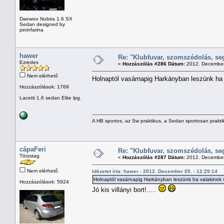
Daewoo Nubira 1.6 SX
Sedan designed by
pininfarina
hawer
Re: "Klubfuvar, szomszédolás, se
Ezredes
«
Hozzászólás #286 Dátum:
2012. December 
Nem elérhető
Holnaptól vasárnapig Harkányban leszünk ha va
Hozzászólások: 1769
Lacetti 1.6 sedan Elite lpg.
A HB sportos, az Sw praktikus, a Sedan sportosan prakti
cápaFeri
Re: "Klubfuvar, szomszédolás, se
Törzstag
«
Hozzászólás #287 Dátum:
2012. December 
Nem elérhető
Idézetet írta: hawer - 2012. December 05. - 12:29:14
Holnaptól vasárnapig Harkányban leszünk ha valakinek vinn
Hozzászólások: 5924
Jó kis villányi bort!.....