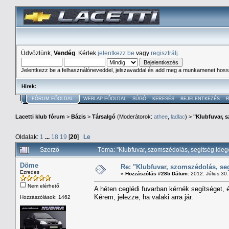
Üdvözlünk,
Vendég
. Kérlek
jelentkezz be
vagy
regisztrálj
.
Jelentkezz be a felhasználóneveddel, jelszavaddal és add meg a munkamenet hoss
Hírek
:
FÓRUM FŐOLDAL
WEBLAP FŐOLDAL
SÚGÓ
KERESÉS
BEJELENTKEZÉS
R
Lacetti klub fórum
>
Bázis
>
Társalgó
(Moderátorok:
athee
,
ladlac
) >
"Klubfuvar, 
Oldalak:
1
...
18
19
[
20
]
Le
Szerző
Téma: "Klubfuvar, szomszédolás, segítség id
Döme
Re: "Klubfuvar, szomszédolás, se
Ezredes
«
Hozzászólás #285 Dátum:
2012. Július 30.
Nem elérhető
A héten ceglédi fuvarban kérnék segítséget, 
Kérem, jelezze, ha valaki arra jár.
Hozzászólások: 1462