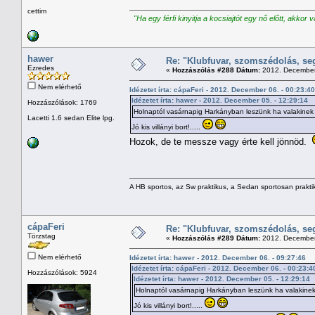
cettim
"Ha egy férfi kinyitja a kocsiajtót egy nő előtt, akkor 
hawer
Re: "Klubfuvar, szomszédolás, se
Ezredes
«
Hozzászólás #288 Dátum:
2012. December 
Nem elérhető
Idézetet írta: cápaFeri - 2012. December 06. - 00:23:40
Idézetet írta: hawer - 2012. December 05. - 12:29:14
Hozzászólások: 1769
Holnaptól vasárnapig Harkányban leszünk ha valakinek vin
Lacetti 1.6 sedan Elite lpg.
Jó kis villányi bort!.....
Hozok, de te messze vagy érte kell jönnöd.
A HB sportos, az Sw praktikus, a Sedan sportosan prakti
cápaFeri
Re: "Klubfuvar, szomszédolás, se
Törzstag
«
Hozzászólás #289 Dátum:
2012. December 
Nem elérhető
Idézetet írta: hawer - 2012. December 06. - 09:27:46
Idézetet írta: cápaFeri - 2012. December 06. - 00:23:4
Hozzászólások: 5924
Idézetet írta: hawer - 2012. December 05. - 12:29:14
Holnaptól vasárnapig Harkányban leszünk ha valakinek vi
Jó kis villányi bort!.....