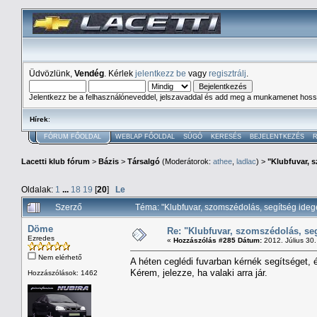
Üdvözlünk,
Vendég
. Kérlek
jelentkezz be
vagy
regisztrálj
.
Jelentkezz be a felhasználóneveddel, jelszavaddal és add meg a munkamenet hoss
Hírek
:
FÓRUM FŐOLDAL
WEBLAP FŐOLDAL
SÚGÓ
KERESÉS
BEJELENTKEZÉS
R
Lacetti klub fórum
>
Bázis
>
Társalgó
(Moderátorok:
athee
,
ladlac
) >
"Klubfuvar, 
Oldalak:
1
...
18
19
[
20
]
Le
Szerző
Téma: "Klubfuvar, szomszédolás, segítség id
Döme
Re: "Klubfuvar, szomszédolás, se
Ezredes
«
Hozzászólás #285 Dátum:
2012. Július 30.
Nem elérhető
A héten ceglédi fuvarban kérnék segítséget, 
Kérem, jelezze, ha valaki arra jár.
Hozzászólások: 1462