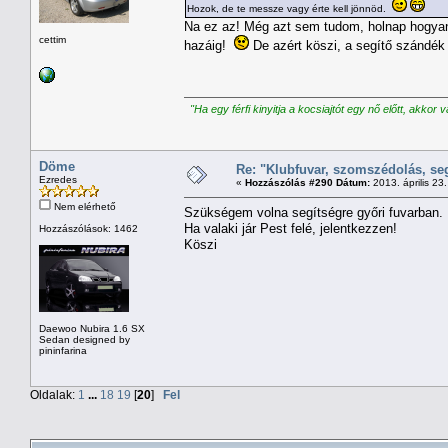
Hozok, de te messze vagy érte kell jönnöd.
Na ez az! Még azt sem tudom, holnap hogyan 
cettim
hazáig!
De azért köszi, a segítő szándék
"Ha egy férfi kinyitja a kocsiajtót egy nő előtt, akkor 
Döme
Re: "Klubfuvar, szomszédolás, se
Ezredes
«
Hozzászólás #290 Dátum:
2013. április 23.
Nem elérhető
Szükségem volna segítségre győri fuvarban.
Ha valaki jár Pest felé, jelentkezzen!
Hozzászólások: 1462
Köszi
Daewoo Nubira 1.6 SX
Sedan designed by
pininfarina
Oldalak:
1
...
18
19
[
20
]
Fel