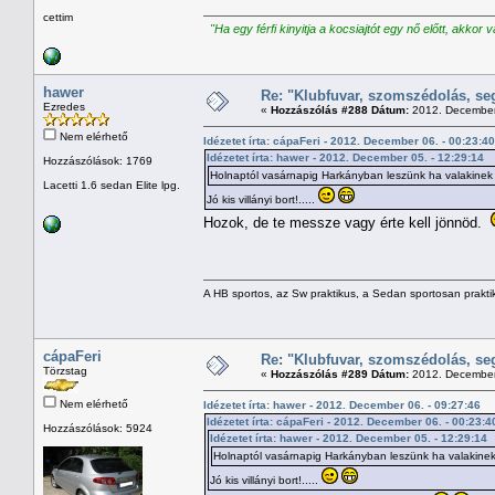
cettim
"Ha egy férfi kinyitja a kocsiajtót egy nő előtt, akkor 
hawer
Re: "Klubfuvar, szomszédolás, se
Ezredes
«
Hozzászólás #288 Dátum:
2012. December 
Nem elérhető
Idézetet írta: cápaFeri - 2012. December 06. - 00:23:40
Idézetet írta: hawer - 2012. December 05. - 12:29:14
Hozzászólások: 1769
Holnaptól vasárnapig Harkányban leszünk ha valakinek vin
Lacetti 1.6 sedan Elite lpg.
Jó kis villányi bort!.....
Hozok, de te messze vagy érte kell jönnöd.
A HB sportos, az Sw praktikus, a Sedan sportosan prakti
cápaFeri
Re: "Klubfuvar, szomszédolás, se
Törzstag
«
Hozzászólás #289 Dátum:
2012. December 
Nem elérhető
Idézetet írta: hawer - 2012. December 06. - 09:27:46
Idézetet írta: cápaFeri - 2012. December 06. - 00:23:4
Hozzászólások: 5924
Idézetet írta: hawer - 2012. December 05. - 12:29:14
Holnaptól vasárnapig Harkányban leszünk ha valakinek vi
Jó kis villányi bort!.....