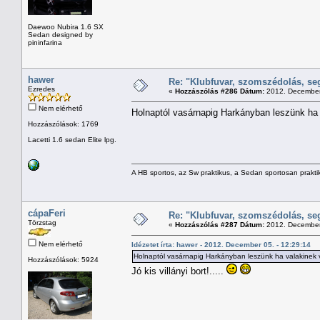
Daewoo Nubira 1.6 SX
Sedan designed by
pininfarina
hawer
Re: "Klubfuvar, szomszédolás, se
Ezredes
«
Hozzászólás #286 Dátum:
2012. December 
Nem elérhető
Holnaptól vasárnapig Harkányban leszünk ha va
Hozzászólások: 1769
Lacetti 1.6 sedan Elite lpg.
A HB sportos, az Sw praktikus, a Sedan sportosan prakti
cápaFeri
Re: "Klubfuvar, szomszédolás, se
Törzstag
«
Hozzászólás #287 Dátum:
2012. December 
Nem elérhető
Idézetet írta: hawer - 2012. December 05. - 12:29:14
Holnaptól vasárnapig Harkányban leszünk ha valakinek vinn
Hozzászólások: 5924
Jó kis villányi bort!.....