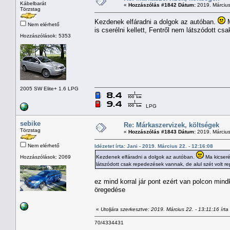
Kábelbarát
«
Hozzászólás #1842 Dátum:
2019. Március
Törzstag
Kezdenek elfáradni a dolgok az autóban.
M
Nem elérhető
is cserélni kellett, Fentről nem látszódott c
Hozzászólások: 5353
2005 SW Elite+ 1.6 LPG
LPG
sebike
Re: Márkaszervizek, költségek
Törzstag
«
Hozzászólás #1843 Dátum:
2019. Március
Nem elérhető
Idézetet írta: Jani - 2019. Március 22. - 12:16:08
Hozzászólások: 2069
Kezdenek elfáradni a dolgok az autóban.
Ma kicserél
látszódott csak repedezések vannak, de alul szét volt r
ez mind korral jár pont ezért van polcon mi
öregedése
«
Utoljára szerkesztve: 2019. Március 22. - 13:11:16 írta
70/4334431