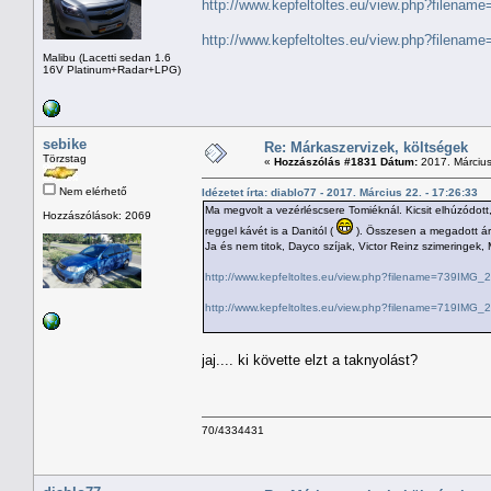
http://www.kepfeltoltes.eu/view.php?filena
http://www.kepfeltoltes.eu/view.php?filena
Malibu (Lacetti sedan 1.6
16V Platinum+Radar+LPG)
sebike
Re: Márkaszervizek, költségek
Törzstag
«
Hozzászólás #1831 Dátum:
2017. Március
Nem elérhető
Idézetet írta: diablo77 - 2017. Március 22. - 17:26:33
Ma megvolt a vezérléscsere Tomiéknál. Kicsit elhúzódot
Hozzászólások: 2069
reggel kávét is a Danitól (
). Összesen a megadott árajá
Ja és nem titok, Dayco szíjak, Victor Reinz szimeringek
http://www.kepfeltoltes.eu/view.php?filename=739IMG
http://www.kepfeltoltes.eu/view.php?filename=719IMG
jaj.... ki követte elzt a taknyolást?
70/4334431