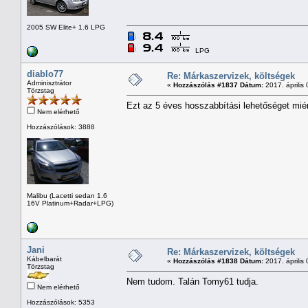
2005 SW Elite+ 1.6 LPG
LPG
diablo77
Re: Márkaszervizek, költségek
Adminisztrátor
«
Hozzászólás #1837 Dátum:
2017. április 
Törzstag
Ezt az 5 éves hosszabbítási lehetőséget miért
Nem elérhető
Hozzászólások: 3888
Malibu (Lacetti sedan 1.6
16V Platinum+Radar+LPG)
Jani
Re: Márkaszervizek, költségek
Kábelbarát
«
Hozzászólás #1838 Dátum:
2017. április 
Törzstag
Nem tudom. Talán Tomy61 tudja.
Nem elérhető
Hozzászólások: 5353