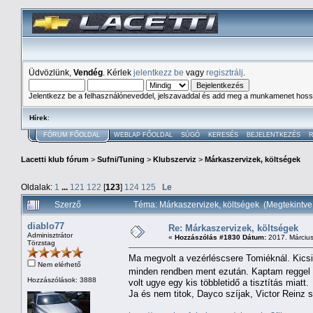
Üdvözlünk,
Vendég
. Kérlek
jelentkezz be
vagy
regisztrálj
.
Jelentkezz be a felhasználóneveddel, jelszavaddal és add meg a munkamenet hoss
Hírek
:
FÓRUM FŐOLDAL
WEBLAP FŐOLDAL
SÚGÓ
KERESÉS
BEJELENTKEZÉS
R
Lacetti klub fórum
>
Sufni/Tuning
>
Klubszerviz
>
Márkaszervizek, költségek
Oldalak:
1
...
121
122
[
123
]
124
125
Le
Szerző
Téma: Márkaszervizek, költségek (Megtekintv
diablo77
Re: Márkaszervizek, költségek
Adminisztrátor
«
Hozzászólás #1830 Dátum:
2017. Március
Törzstag
Ma megvolt a vezérléscsere Tomiéknál. Kicsi
Nem elérhető
minden rendben ment ezután. Kaptam reggel k
Hozzászólások: 3888
volt ugye egy kis többletidő a tisztítás miatt.
Ja és nem titok, Dayco szíjak, Victor Reinz 