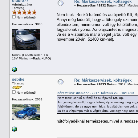
diablo77
Re: Márkaszervizek, költségek
Adminisztrátor
«
Hozzászólás #1832 Dátum:
2017. Március
Törzstag
Nem titok: Benkő futómű és autójavító Kft, B
Nem elérhető
Annyi még kiderült, hogy a főtengely szimering
ellenőriztem, minimumon volt így feltöltötte
Hozzászólások: 3888
fagyállónak nyoma. Az olajszintet is megnéz
Ja és a vízpumpa már a végét járta, volt egy 
november 28-án, 51400 km-nél).
Malibu (Lacetti sedan 1.6
16V Platinum+Radar+LPG)
sebike
Re: Márkaszervizek, költségek
Törzstag
«
Hozzászólás #1833 Dátum:
2017. Március
Nem elérhető
Idézetet írta: diablo77 - 2017. Március 23. - 15:16:25
Nem titok: Benkő futómű és autójavító Kft, Bp.
Hozzászólások: 2069
Annyi még kiderült, hogy a főtengely szimering még a gyár
feltöltöttem, de ez ugye nem hiba, legalábbis nem volt 
Ja és a vízpumpa már a végét járta, volt egy hely, ahol 
hűtőfolyadéknál természetes,mivel a rendszer