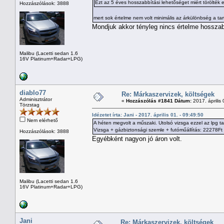
Ezt az 5 éves hosszabbítási lehetőséget miért törölték e
Hozzászólások: 3888
mert sok értelme nem volt minimális az árkülönbség a tart
Mondjuk akkor tényleg nincs értelme hosszab
Malibu (Lacetti sedan 1.6
16V Platinum+Radar+LPG)
diablo77
Re: Márkaszervizek, költségek
Adminisztrátor
«
Hozzászólás #1841 Dátum:
2017. április 
Törzstag
Idézetet írta: Jani - 2017. április 01. - 09:49:50
Nem elérhető
A héten megvolt a műszaki. Utolsó vizsga ezzel az lpg ta
Vizsga + gázbiztonsági szemle + futóműállítás: 22278Ft
Hozzászólások: 3888
Egyébként nagyon jó áron volt.
Malibu (Lacetti sedan 1.6
16V Platinum+Radar+LPG)
Jani
Re: Márkaszervizek, költségek