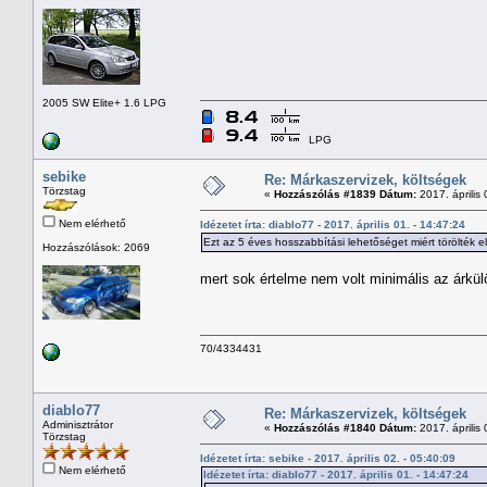
2005 SW Elite+ 1.6 LPG
LPG
sebike
Re: Márkaszervizek, költségek
Törzstag
«
Hozzászólás #1839 Dátum:
2017. április 
Nem elérhető
Idézetet írta: diablo77 - 2017. április 01. - 14:47:24
Ezt az 5 éves hosszabbítási lehetőséget miért törölték e
Hozzászólások: 2069
mert sok értelme nem volt minimális az árkülö
70/4334431
diablo77
Re: Márkaszervizek, költségek
Adminisztrátor
«
Hozzászólás #1840 Dátum:
2017. április 
Törzstag
Idézetet írta: sebike - 2017. április 02. - 05:40:09
Nem elérhető
Idézetet írta: diablo77 - 2017. április 01. - 14:47:24