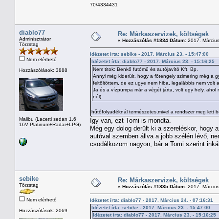
70/4334431
diablo77
Re: Márkaszervizek, költségek
Adminisztrátor
«
Hozzászólás #1834 Dátum:
2017. Március
Törzstag
Idézetet írta: sebike - 2017. Március 23. - 15:47:00
Nem elérhető
Idézetet írta: diablo77 - 2017. Március 23. - 15:16:25
Nem titok: Benkő futómű és autójavító Kft, Bp.
Hozzászólások: 3888
Annyi még kiderült, hogy a főtengely szimering még a gyár
feltöltöttem, de ez ugye nem hiba, legalábbis nem volt 
Ja és a vízpumpa már a végét járta, volt egy hely, ahol
nél).
hűtőfolyadéknál természetes,mivel a rendszer meg lett b
Malibu (Lacetti sedan 1.6
Így van, ezt Tomi is mondta.
16V Platinum+Radar+LPG)
Még egy dolog derült ki a szereléskor, hogy az
autóval szemben állva a jobb szélén lévő, ne
csodálkozom nagyon, bár a Tomi szerint inká
sebike
Re: Márkaszervizek, költségek
Törzstag
«
Hozzászólás #1835 Dátum:
2017. Március
Nem elérhető
Idézetet írta: diablo77 - 2017. Március 24. - 07:16:31
Idézetet írta: sebike - 2017. Március 23. - 15:47:00
Hozzászólások: 2069
Idézetet írta: diablo77 - 2017. Március 23. - 15:16:25