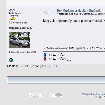
Jani
Re: Márkaszervizek, költségek
Kábelbarát
«
Hozzászólás #1844 Dátum:
2019. április 
Törzstag
Meg volt a gáztartály csere plusz a műszaki 
Nem elérhető
Hozzászólások: 5353
«
Utoljára szerkesztve: 2019. április 02. - 14:39:23 írta J
2005 SW Elite+ 1.6 LPG
LPG
Oldalak:
1
...
121
122
[
123
]
124
125
Fel
Powered by SMF 1.1
Magyar f