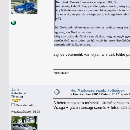
Nem titok: Benkő futómű és autójavító Kft, Bp.
Annyi még kiderült, hogy a főtengely szimering még a gyá
így feltöltöttem, de ez ugye nem hiba, legalábbis nem 
Ja és a vízpumpa már a végét járta, volt egy hely, aho
nél).
hűtőfolyadéknál természetes,mivel a rendszer meg lett 
Így van, ezt Tomi is mondta.
Még egy dolog derült ki a szereléskor, hogy az egyik gyer
szélén lévő, nem tudom az hányadik henger). Egyébként 
szelepfedél hibája lehet ez.
sajnos vetemedik van olyan ami csk telibe pas
70/4334431
Jani
Re: Márkaszervizek, költségek
Kábelbarát
«
Hozzászólás #1836 Dátum:
2017. április 
Törzstag
A héten megvolt a műszaki. Utolsó vizsga ezz
Nem elérhető
Vizsga + gázbiztonsági szemle + futóműállít
Hozzászólások: 5353