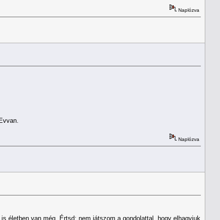
Naplózva
 Evvan.
Naplózva
s életben van még. Értsd: nem játszom a gondolattal, hogy elhagyjuk