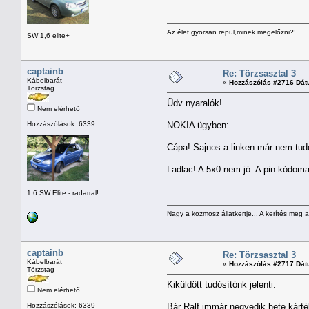
Az élet gyorsan repül,minek megelőzni?!
SW 1,6 elite+
captainb
Re: Törzsasztal 3
Kábelbarát
«
Hozzászólás #2716 Dát
Törzstag
Üdv nyaralók!
Nem elérhető
Hozzászólások: 6339
NOKIA ügyben:
Cápa! Sajnos a linken már nem tudo
Ladlac! A 5x0 nem jó. A pin kódoma
1.6 SW Elite - radarral!
Nagy a kozmosz állatkertje... A kerítés meg 
captainb
Re: Törzsasztal 3
Kábelbarát
«
Hozzászólás #2717 Dát
Törzstag
Kiküldött tudósítónk jelenti:
Nem elérhető
Hozzászólások: 6339
Bár Ralf immár negyedik hete kárt