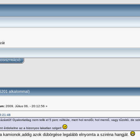
zát
EGISZTRÁCIÓ
66201 alkalommal)
um:
2009. Július 06. - 20:12:56 »
18:21:48
zástól! Gyakorlatilag nem telik el 5 perc nélküle, mert hol rendőr, hol mentő, vagy tűzoltó, de szi
t érdekelne az a bizonyos lakatlan sziget!
 a kamionok,addig azok dübörgése legalább elnyomta a sziréna hangját.