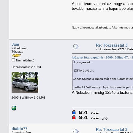
A pozitívum viszont az, hogy a nap
tovább marasztalni a hajón spórolá
Nagy a kozmosz állatkertje... A kerítés meg 
Jani
Re: Törzsasztal 3
Kábelbarát
«
Hozzászólás #2718 Dát
Törzstag
Idézetet írta: captainb - 2009. Július 07. -
Nem elérhető
Üdv nyaralók!
Hozzászólások: 5353
NOKIA ügyben:
Cápa! Sajnos a linken már nem tudom letölte
Ladlac! A 5x0 nem jó. A pin kódomat is prób
A Nokiákon mindig 12345 a biztons
2005 SW Elite+ 1.6 LPG
LPG
diablo77
Re: Törzsasztal 3
Adminisztrátor