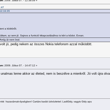
um:
2009. Július 07. - 12:38:09 »
0:47
 12:16:35
eni a kódtörőt.
áltam, az sem jó. Sajnos a funkció kikapcsolásához is kéri a kódot. Evvan.
Amíg át nem írod.
 volt jó, pedig nekem az összes Nokia telefonom azzal működött.
um:
2009. Július 07. - 14:47:12 »
 unalmas lenne akkor az életed, nem is beszélve a mienkről. Jó volt újra olvasn
kit hazavárnak-épségben! Cartárs baráti üdvözlettel: LadiGidy, vagyis Gidy apu