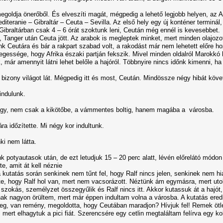
egoldja önerőből. És elveszíti magát, mégpedig a lehető legjobb helyen, az A
editeranie – Gibraltár – Ceuta – Sevilla. Az első hely egy új konténer termin
 Gibraltárban csak 4 – 6 órát szoktunk leni, Ceután még ennél is kevesebbet.
n, Tanger után Ceuta jött. Az arabok is megleptek minket, mert minden olajozo
k Ceutára és bár a rakpart szabad volt, a rakodást már nem lehetett előre hoz
gessége, hogy Afrika északi partján fekszik. Mivel minden oldalról Marokkó h
, már amennyit látni lehet belőle a hajóról. Többnyire nincs időnk kimenni, 
 bizony világot lát. Mégpedig itt és most, Ceután. Mindössze négy hibát követ
ndulunk.
gy, nem csak a kikötőbe, a vámmentes boltig, hanem magába a városba.
a időzítette. Mi négy kor indultunk.
ki nem látta.
k potyautasok után, de ezt letudjuk 15 – 20 perc alatt, lévén előrelátó módon 
, amit át kell néznie
kutatás során senkinek nem tűnt fel, hogy Ralf nincs jelen, senkinek nem hi
, hogy Ralf hol van, mert nem vacsorázott. Néztünk ám egymásra, mert utoljár
 szokás, személyzet összegyűlik és Ralf nincs itt. Akkor kutassuk át a hajó
k nagyon örültem, mert már éppen indultam volna a városba. A kutatás eredm
meg, van remény, megoldotta, hogy Ceutában maradjon? Hívjuk fel! Remek ötle
z, mert elhagytuk a pici fiát. Szerencsére egy cetlin megtaláltam felírva egy 