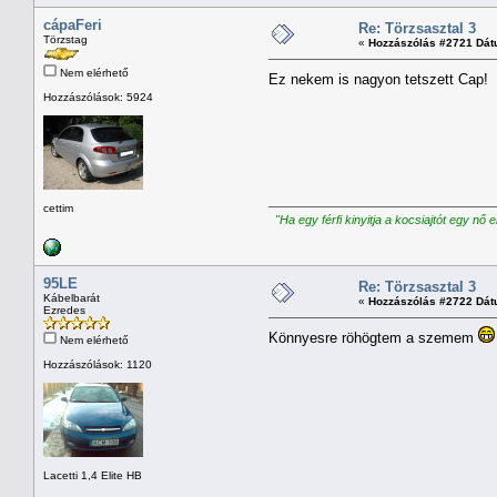
cápaFeri
Re: Törzsasztal 3
Törzstag
«
Hozzászólás #2721 Dát
Nem elérhető
Ez nekem is nagyon tetszett Cap!
Hozzászólások: 5924
cettim
"Ha egy férfi kinyitja a kocsiajtót egy nő 
95LE
Re: Törzsasztal 3
Kábelbarát
«
Hozzászólás #2722 Dát
Ezredes
Könnyesre röhögtem a szemem
Nem elérhető
Hozzászólások: 1120
Lacetti 1,4 Elite HB