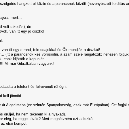
eszélgetés hangzott el közte és a parancsnok között (hevenyészett fordítás a
hajóra, mert…
ól volt rakodás), de…
vök, van itt egy jó diszkó!
l.
, van itt egy strand, tele csajokkal és Ők mondják a diszkót!
y… (itt a parancsnok kez vörösödni, a szám széle rángatózik; nehezen fojtjuk
i, csak kijöttök a kapun és…
j!!! Mi már Gibraltárban vagyunk!
daadta a telefont és félrevonult röhögni.
 kell jönnöd.
e át Algecirasba (ez szintén Spanyolország, csak már Európában). Ott fogjál e
és örüljél, ha nem tekerem ki a nyakad).
or elég, ha reggel jövök? Mert megnétzném azt adiszkót.
l az első kompot!