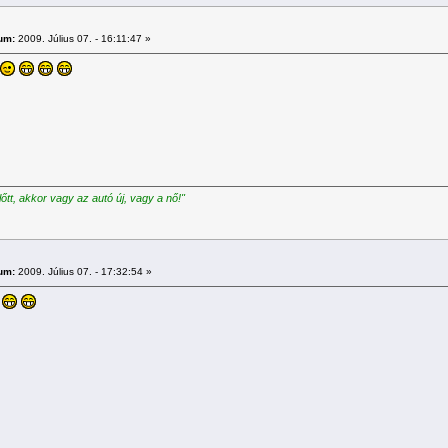
um:
2009. Július 07. - 16:11:47 »
előtt, akkor vagy az autó új, vagy a nő!"
um:
2009. Július 07. - 17:32:54 »