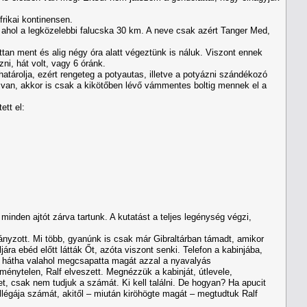
frikai kontinensen.
ál, ahol a legközelebbi falucska 30 km. A neve csak azért Tanger Med,
ttan ment és alig négy óra alatt végeztünk is náluk. Viszont ennek
ni, hát volt, vagy 6 óránk.
atárolja, ezért rengeteg a potyautas, illetve a potyázni szándékozó
ha van, akkor is csak a kikötőben lévő vámmentes boltig mennek el a
ett el:
minden ajtót zárva tartunk. A kutatást a teljes legénység végzi,
ányzott. Mi több, gyanúnk is csak már Gibraltárban támadt, amikor
a ebéd előtt látták Őt, azóta viszont senki. Telefon a kabinjába,
t, hátha valahol megcsapatta magát azzal a nyavalyás
énytelen, Ralf elveszett. Megnézzük a kabinját, útlevele,
t, csak nem tudjuk a számát. Ki kell találni. De hogyan? Ha apucit
kollégája számát, akitől – miután kiröhögte magát – megtudtuk Ralf