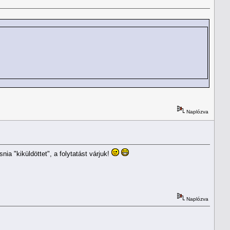
Naplózva
ia "kiküldöttet", a folytatást várjuk!
Naplózva