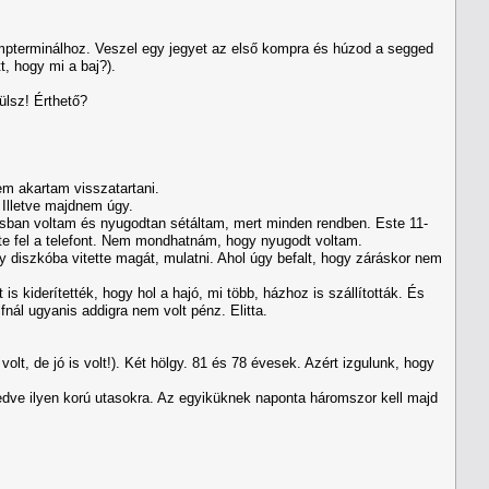
kompterminálhoz. Veszel egy jegyet az első kompra és húzod a segged
t, hogy mi a baj?).
ülsz! Érthető?
m akartam visszatartani.
. Illetve majdnem úgy.
városban voltam és nyugodtan sétáltam, mert minden rendben. Este 11-
ette fel a telefont. Nem mondhatnám, hogy nyugodt voltam.
 diszkóba vitette magát, mulatni. Ahol úgy befalt, hogy záráskor nem
s kiderítették, hogy hol a hajó, mi több, házhoz is szállították. És
fnál ugyanis addigra nem volt pénz. Elitta.
lt, de jó is volt!). Két hölgy. 81 és 78 évesek. Azért izgulunk, hogy
ve ilyen korú utasokra. Az egyiküknek naponta háromszor kell majd