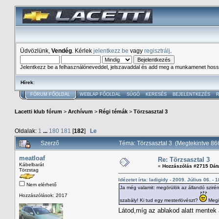
Üdvözlünk,
Vendég
. Kérlek
jelentkezz be
vagy
regisztrálj
.
Jelentkezz be a felhasználóneveddel, jelszavaddal és add meg a munkamenet hoss
Hírek
:
FÓRUM FŐOLDAL
WEBLAP FŐOLDAL
SÚGÓ
KERESÉS
BEJELENTKEZÉS
R
Lacetti klub fórum
>
Archívum
>
Régi témák
>
Törzsasztal 3
Oldalak:
1
...
180
181
[
182
]
Le
Szerző
Téma: Törzsasztal 3 (Megtekintve 8
meatloaf
Re: Törzsasztal 3
Kábelbarát
«
Hozzászólás #2715 Dát
Törzstag
Idézetet írta: ladigidy - 2009. Július 06. - 
Nem elérhető
Ja még valamit: megörülök az állandó sziréná
Hozzászólások: 2017
szabály! Ki tud egy mesterlövészt?
Megin
Látod,míg az ablakod alatt mentek