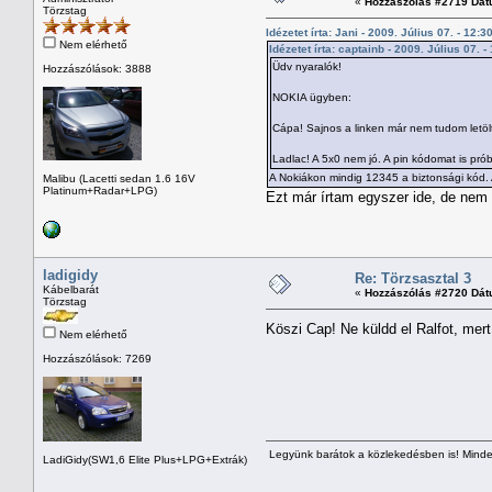
«
Hozzászólás #2719 Dát
Törzstag
Idézetet írta: Jani - 2009. Július 07. - 12:3
Nem elérhető
Idézetet írta: captainb - 2009. Július 07. -
Üdv nyaralók!
Hozzászólások: 3888
NOKIA ügyben:
Cápa! Sajnos a linken már nem tudom letölt
Ladlac! A 5x0 nem jó. A pin kódomat is prób
A Nokiákon mindig 12345 a biztonsági kód. 
Malibu (Lacetti sedan 1.6 16V
Platinum+Radar+LPG)
Ezt már írtam egyszer ide, de nem
ladigidy
Re: Törzsasztal 3
Kábelbarát
«
Hozzászólás #2720 Dát
Törzstag
Köszi Cap! Ne küldd el Ralfot, mert
Nem elérhető
Hozzászólások: 7269
Legyünk barátok a közlekedésben is! Minden
LadiGidy(SW1,6 Elite Plus+LPG+Extrák)