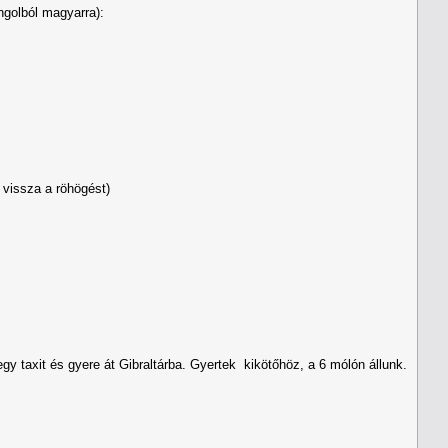
ngolból magyarra):
 vissza a röhögést)
gy taxit és gyere át Gibraltárba. Gyertek kikötőhöz, a 6 mólón állunk.