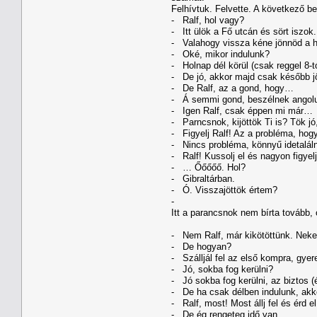
Felhívtuk. Felvette. A következő b
- Ralf, hol vagy?
- Itt ülök a Fő utcán és sört iszok.
- Valahogy vissza kéne jönnöd a 
- Oké, mikor indulunk?
- Holnap dél körül (csak reggel 8-t
- De jó, akkor majd csak később jö
- De Ralf, az a gond, hogy…
- Á semmi gond, beszélnek angolu
- Igen Ralf, csak éppen mi már…
- Parncsnok, kijöttök Ti is? Tök jó
- Figyelj Ralf! Az a probléma, hog
- Nincs probléma, könnyű idetaláln
- Ralf! Kussolj el és nagyon figyel
- … Őőőőő. Hol?
- Gibraltárban.
- Ó. Visszajöttök értem?
-
Itt a parancsnok nem bírta tovább, o
- Nem Ralf, már kikötöttünk. Neked
- De hogyan?
- Szálljál fel az első kompra, gyer
- Jó, sokba fog kerülni?
- Jó sokba fog kerülni, az biztos (
- De ha csak délben indulunk, akk
- Ralf, most! Most állj fel és érd e
- De ég rengeteg idő van.