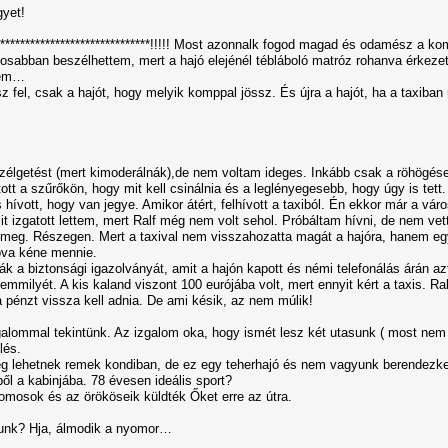
gyet!
*******************************!!!!! Most azonnalk fogod magad és odamész a 
gosabban beszélhettem, mert a hajó elejénél tébláboló matróz rohanva érkezet
rem…
 fel, csak a hajót, hogy melyik komppal jössz. És újra a hajót, ha a taxiban 
élgetést (mert kimoderálnák),de nem voltam ideges. Inkább csak a röhögése
ott a szűrőkön, hogy mit kell csinálnia és a leglényegesebb, hogy úgy is tett
is hívott, hogy van jegye. Amikor átért, felhívott a taxiból. Én ekkor már a 
sit izgatott lettem, mert Ralf még nem volt sehol. Próbáltam hívni, de nem v
t meg. Részegen. Mert a taxival nem visszahozatta magát a hajóra, hanem egy
ova kéne mennie.
k a biztonsági igazolványát, amit a hajón kapott és némi telefonálás árán azt i
emmilyét. A kis kaland viszont 100 eurójába volt, mert ennyit kért a taxis. Ral
 pénzt vissza kell adnia. De ami késik, az nem múlik!
alommal tekintünk. Az izgalom oka, hogy ismét lesz két utasunk ( most nem vo
lés.
g lehetnek remek kondiban, de ez egy teherhajó és nem vagyunk berendezked
ől a kabinjába. 78 évesen ideális sport?
omosok és az örököseik küldték Őket erre az útra.
asunk? Hja, álmodik a nyomor…