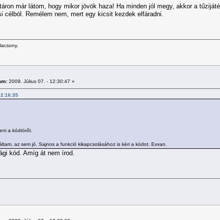
táron már látom, hogy mikor jövök haza! Ha minden jól megy, akkor a tűziját
si célból. Remélem nem, mert egy kicsit kezdek elfáradni.
alacsony.
um:
2009. Július 07. - 12:30:47 »
 12:16:35
ni a kódtörőt.
áltam, az sem jó. Sajnos a funkció kikapcsolásához is kéri a kódot. Evvan.
ági kód. Amíg át nem írod.