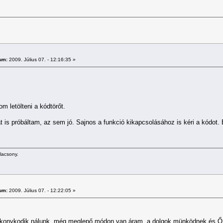
um:
2009. Július 07. - 12:16:35 »
m letölteni a kódtörőt.
t is próbáltam, az sem jó. Sajnos a funkció kikapcsolásához is kéri a kódot.
alacsony.
um:
2009. Július 07. - 12:22:05 »
ékonykodik nálunk, még meglepő módon van áram, a dolgok münködnek és Ő i