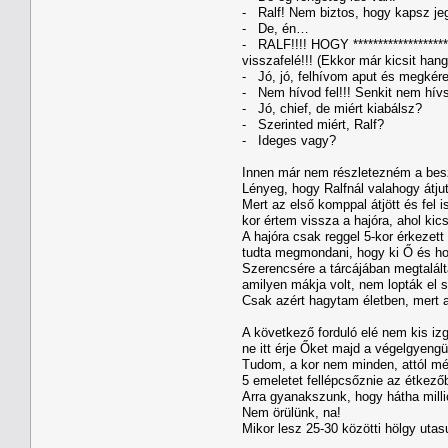
- Ralf! Nem biztos, hogy kapsz je
- De, én…
- RALF!!!! HOGY ******************
visszafelé!!! (Ekkor már kicsit han
- Jó, jó, felhívom aput és megké
- Nem hívod fel!!! Senkit nem hívsz
- Jó, chief, de miért kiabálsz?
- Szerinted miért, Ralf?
- Ideges vagy?
Innen már nem részletezném a besz
Lényeg, hogy Ralfnál valahogy átjut
Mert az első komppal átjött és fel 
kor értem vissza a hajóra, ahol kic
A hajóra csak reggel 5-kor érkezet
tudta megmondani, hogy ki Ő és h
Szerencsére a tárcájában megtaláltá
amilyen mákja volt, nem lopták el s
Csak azért hagytam életben, mert a
A következő forduló elé nem kis izg
ne itt érje Őket majd a végelgyengü
Tudom, a kor nem minden, attól mé
5 emeletet fellépcsőznie az étkezőb
Arra gyanakszunk, hogy hátha milli
Nem örülünk, na!
Mikor lesz 25-30 közötti hölgy ut