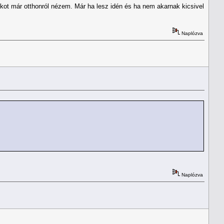
ékot már otthonról nézem. Már ha lesz idén és ha nem akarnak kicsivel
Naplózva
Naplózva