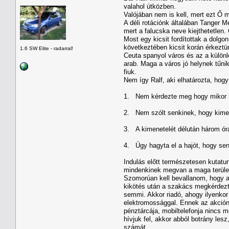
valahol útközben.
Valójában nem is kell, mert ezt Ő m
A déli rotációnk általában Tanger M
mert a falucska neve kiejthetetlen.
Most egy kicsit fordítottak a dolgo
következtében kicsit korán érkeztün
1.6 SW Elite - radarral!
Ceuta spanyol város és az a különle
arab. Maga a város jó helynek tűnik
fiuk.
Nem így Ralf, aki elhatározta, hogy
1. Nem kérdezte meg hogy mikor i
2. Nem szólt senkinek, hogy kime
3. A kimenetelét délután három órár
4. Úgy hagyta el a hajót, hogy sen
Indulás előtt természetesen kutatun
mindenkinek megvan a maga területe
Szomorúan kell bevallanom, hogy a 
kikötés után a szakács megkérdezte
semmi. Akkor riadó, ahogy ilyenkor
elektromossággal. Ennek az akcióna
pénztárcája, mobiltelefonja nincs 
hívjuk fel, akkor abból botrány les
számát.